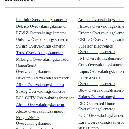
Reolink Övervakningskameror
Autone Övervakningskameror
Deltaco Övervakningskameror
HiLook Övervakningskamero
EZVIZ Övervakningskameror
Dreame Övervakningskamero
Uniview Övervakningskameror
ORLLO Övervakningskamero
Swann Övervakningskameror
Superior Electronics
Övervakningskameror
Trust Övervakningskameror
INF Övervakningskameror
Milesight Övervakningskameror
Orno Övervakningskameror
HomeGuard
Övervakningskameror
Lupus Övervakningskameror
HiWatch Övervakningskameror
STREAMAX
Övervakningskameror
Allnet Övervakningskameror
Blow Övervakningskameror
Strong Övervakningskameror
Enlaps Övervakningskameror
BCS CCTV Övervakningskameror
DiO Connected Home
Airam Övervakningskameror
Övervakningskameror
Alecto Övervakningskameror
iGET Övervakningskameror
Krüger&Matz
Eura Övervakningskameror
Övervakningskameror
HIKMICRO