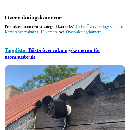
Övervakningskameror
Produkter inom denna kategori kan också kallas
Övervakningskameror
,
Kameraövervakning
,
IP kamera
och
Övervakningskamera
.
Topplista:
Bästa övervakningskameran för
utomhusbruk