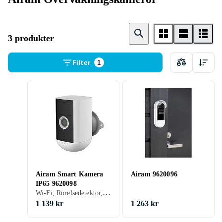
3 produkter
Filter
1
Airam Smart Kamera
Airam 9620096
IP65 9620098
Wi-Fi, Rörelsedetektor, Inbyggd mikrofon, ONVIF-stöd, Inspelning, Solenergi, Batteri
1 139 kr
1 263 kr