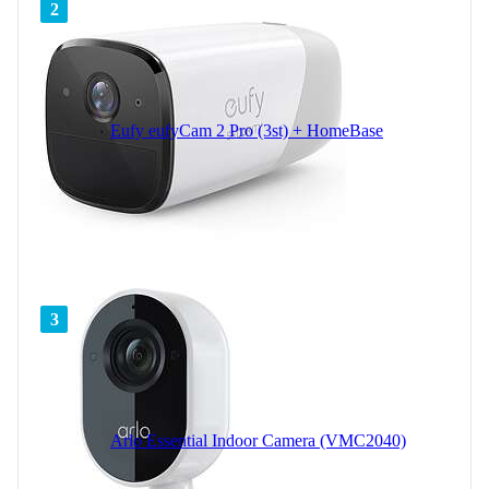
2
Eufy eufyCam 2 Pro (3st) + HomeBase
3
Arlo Essential Indoor Camera (VMC2040)