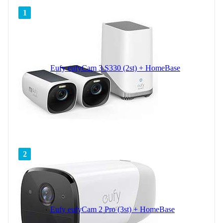
1
Eufy eufyCam 3 S330 (2st) + HomeBase
2
Eufy eufyCam 2 Pro (3st) + HomeBase