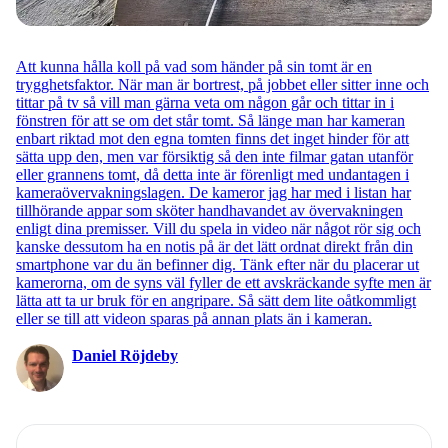
Att kunna hålla koll på vad som händer på sin tomt är en
trygghetsfaktor. När man är bortrest, på jobbet eller sitter inne och
tittar på tv så vill man gärna veta om någon går och tittar in i
fönstren för att se om det står tomt. Så länge man har kameran
enbart riktad mot den egna tomten finns det inget hinder för att
sätta upp den, men var försiktig så den inte filmar gatan utanför
eller grannens tomt, då detta inte är förenligt med undantagen i
kameraövervakningslagen. De kameror jag har med i listan har
tillhörande appar som sköter handhavandet av övervakningen
enligt dina premisser. Vill du spela in video när något rör sig och
kanske dessutom ha en notis på är det lätt ordnat direkt från din
smartphone var du än befinner dig. Tänk efter när du placerar ut
kamerorna, om de syns väl fyller de ett avskräckande syfte men är
lätta att ta ur bruk för en angripare. Så sätt dem lite oåtkommligt
eller se till att videon sparas på annan plats än i kameran.
Daniel Röjdeby