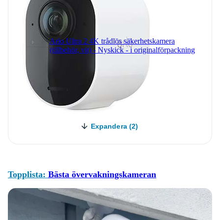
Arlo Ultra 2 4K trådlös säkerhetskamera
(tillbehör, vit) - Nyskick - i originalförpackning
Expandera (2)
Topplista:
Bästa övervakningskameran