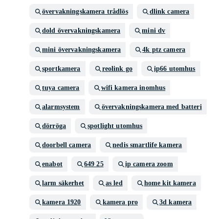
övervakningskamera trådlös
dlink camera
dold övervakningskamera
mini dv
mini övervakningskamera
4k ptz camera
sportkamera
reolink go
ip66 utomhus
tuya camera
wifi kamera inomhus
alarmsystem
övervakningskamera med batteri
dörröga
spotlight utomhus
doorbell camera
nedis smartlife kamera
enabot
649 25
ip camera zoom
larm säkerhet
as led
home kit kamera
kamera 1920
kamera pro
3d kamera