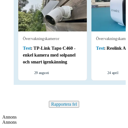
Övervakningskameror
Övervakningskame
Test
:
TP-Link Tapo C460 -
Test
:
Reolink A
enkel kamera med solpanel
och smart igenkänning
29 augusti
24 april
Rapportera fel
Annons
Annons