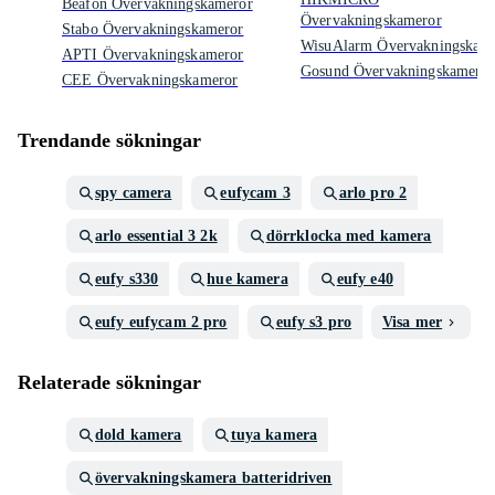
Beafon Övervakningskameror
Övervakningskameror
Stabo Övervakningskameror
WisuAlarm Övervakningskam
APTI Övervakningskameror
Gosund Övervakningskameror
CEE Övervakningskameror
Trendande sökningar
spy camera
eufycam 3
arlo pro 2
arlo essential 3 2k
dörrklocka med kamera
eufy s330
hue kamera
eufy e40
eufy eufycam 2 pro
eufy s3 pro
Visa mer
Relaterade sökningar
dold kamera
tuya kamera
övervakningskamera batteridriven