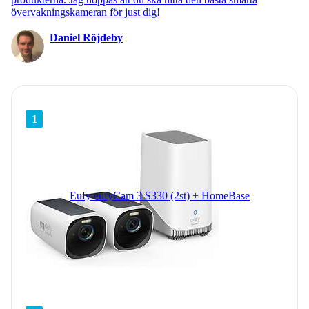
övervakningskameran för just dig!
Daniel Röjdeby
1
Eufy eufyCam 3 S330 (2st) + HomeBase