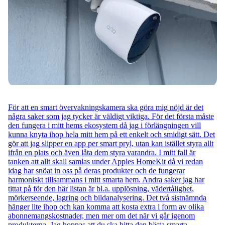
För att en smart övervakningskamera ska göra mig nöjd är det
några saker som jag tycker är väldigt viktiga. För det första måste
den fungera i mitt hems ekosystem då jag i förlängningen vill
kunna knyta ihop hela mitt hem på ett enkelt och smidigt sätt. Det
gör att jag slipper en app per smart pryl, utan kan istället styra allt
ifrån en plats och även låta dem styra varandra. I mitt fall är
tanken att allt skall samlas under Apples HomeKit då vi redan
idag har snöat in oss på deras produkter och de fungerar
harmoniskt tillsammans i mitt smarta hem. Andra saker jag har
tittat på för den här listan är bl.a. upplösning, vädertålighet,
mörkerseende, lagring och bildanalysering. Det två sistnämnda
hänger lite ihop och kan komma att kosta extra i form av olika
abonnemangskostnader, men mer om det när vi går igenom
produkterna. Jag hoppas att du ska hitta den bästa smarta