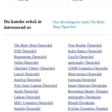
Du kanske också är
Visa alla kategorier inom The Body
intresserad av
Shop Ögonvård
The Body Shop Ögonvård
Yves Rocher Ögonvård
SVR Ögonvård
Iroha Nature Ögonvård
Rosenserien Ögonvård
CeraVe Ögonvård
Talika Ögonvård
apolosophy Ögonvård
Charlotte Tilbury Ögonvård
GOSH Cosmetics Ögonvård
Lancer Ögonvård
Magicstripes Ögonvård
Apoliva Ögonvård
Farmona Ögonvård
Yves Saint Laurent Ögonvård
Image Skincare Ögonkräm
Aveda Ögonvård
Revolution Beauty Ögonkräm
Codage Ögonvård
apolosophy Ögonkräm
MAC Cosmetics Ögonvård
Rilastil Ögonkräm
Sensilis Ögonvård
Eveline Cosmetics Ögonkräm