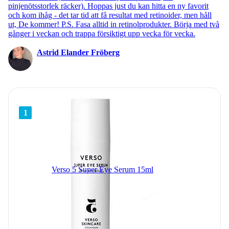
pinjenötsstorlek räcker). Hoppas just du kan hitta en ny favorit
och kom ihåg - det tar tid att få resultat med retinoider, men håll
ut, De kommer! P.S. Fasa alltid in retinolprodukter. Börja med två
gånger i veckan och trappa försiktigt upp vecka för vecka.
Astrid Elander Fröberg
1
Verso 5 Super Eye Serum 15ml