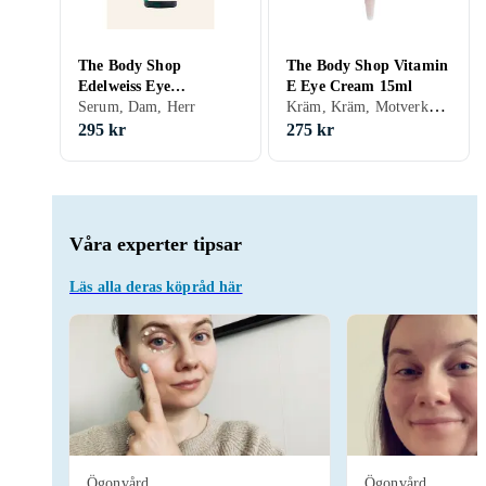
The Body Shop
The Body Shop Vitamin
Edelweiss Eye
E Eye Cream 15ml
Kräm, Kräm, Motverkar åldrande, Motverkar mörka ringar, Dam, Herr, Vitamin E
Concentrate 10ml
Serum, Dam, Herr
295 kr
275 kr
Våra experter tipsar
Läs alla deras köpråd här
Ögonvård
Ögonvård