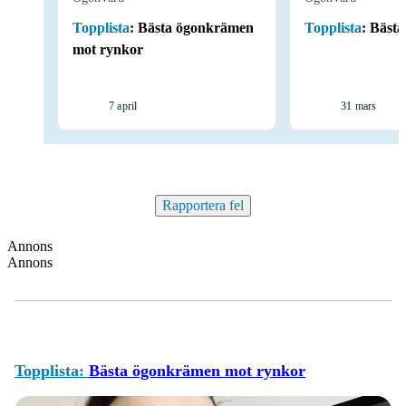
Topplista
:
Bästa ögonkrämen
Topplista
:
Bästa
mot rynkor
7 april
31 mars
Rapportera fel
Annons
Annons
Topplista:
Bästa ögonkrämen mot rynkor