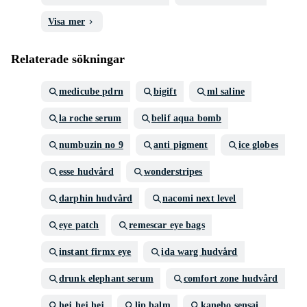
Visa mer
Relaterade sökningar
medicube pdrn
bigift
ml saline
la roche serum
belif aqua bomb
numbuzin no 9
anti pigment
ice globes
esse hudvård
wonderstripes
darphin hudvård
nacomi next level
eye patch
remescar eye bags
instant firmx eye
ida warg hudvård
drunk elephant serum
comfort zone hudvård
hej hej hej
lip balm
kanebo sensai