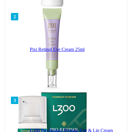
2
Pixi Retinol Eye Cream 25ml
3
L300 Pro-Retinol Firming Eye & Lip Cream