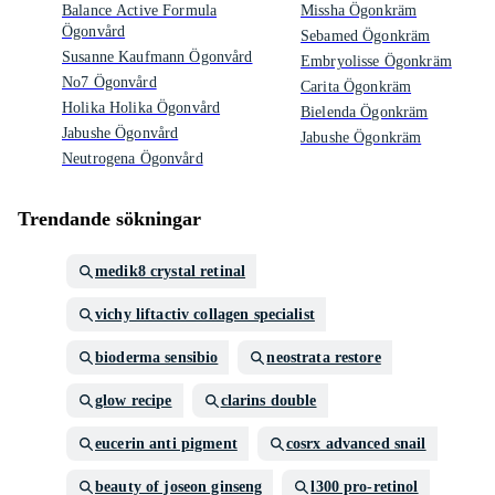
Balance Active Formula
Missha Ögonkräm
Ögonvård
Sebamed Ögonkräm
Susanne Kaufmann Ögonvård
Embryolisse Ögonkräm
No7 Ögonvård
Carita Ögonkräm
Holika Holika Ögonvård
Bielenda Ögonkräm
Jabushe Ögonvård
Jabushe Ögonkräm
Neutrogena Ögonvård
Trendande sökningar
medik8 crystal retinal
vichy liftactiv collagen specialist
bioderma sensibio
neostrata restore
glow recipe
clarins double
eucerin anti pigment
cosrx advanced snail
beauty of joseon ginseng
l300 pro-retinol