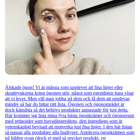
Älskade ögon! Vi är många som upplever att fina linjer eller
skrattrynkorna kring ögonen stör, något som egentligen bara visar
att vi lever. Men vill man jobba på dem och få dem att upplevas
mindre så har du hittat rätt lista. Ögonen och ögonområdet är
dock känsliga så det behövs produkter anpassade för just detta.
Här kommer jag lista mina fyra bästa ögonkrämer och ögonserum
med retinoider som huvudingrediens, den ingrediens som är
vetenskapligt bevisad att motverka just fina linjer. I den här listan
så passar alla produkter alla hudtyper. Applicera ögonkrämen som
på bilden ovan (dock ej med så mycket produkt, en