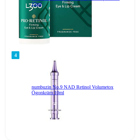
15ml
4
numbuzin No.9 NAD Retinol Volumetox
Ögonkräm 10ml