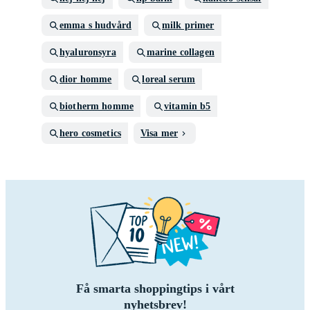
emma s hudvård
milk primer
hyaluronsyra
marine collagen
dior homme
loreal serum
biotherm homme
vitamin b5
hero cosmetics
Visa mer
Få smarta shoppingtips i vårt
nyhetsbrev!