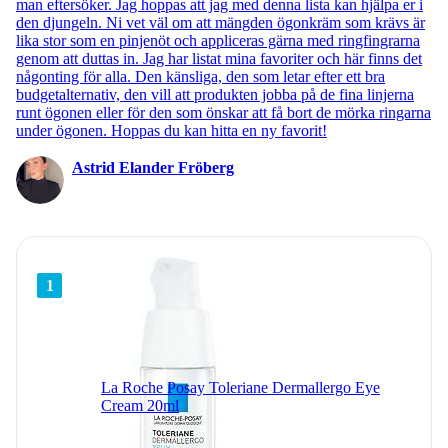
man eftersöker. Jag hoppas att jag med denna lista kan hjälpa er i
den djungeln. Ni vet väl om att mängden ögonkräm som krävs är
lika stor som en pinjenöt och appliceras gärna med ringfingrarna
genom att duttas in. Jag har listat mina favoriter och här finns det
någonting för alla. Den känsliga, den som letar efter ett bra
budgetalternativ, den vill att produkten jobba på de fina linjerna
runt ögonen eller för den som önskar att få bort de mörka ringarna
under ögonen. Hoppas du kan hitta en ny favorit!
Astrid Elander Fröberg
1
La Roche Posay Toleriane Dermallergo Eye
Cream 20ml