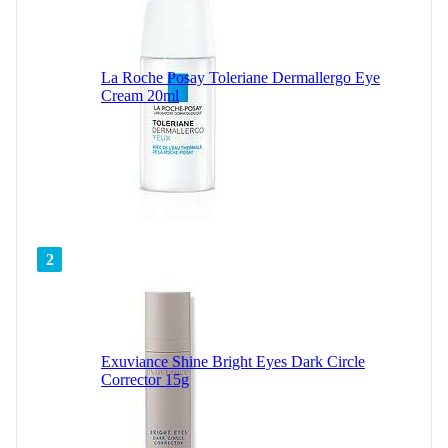
La Roche Posay Toleriane Dermallergo Eye
Cream 20ml
2
Exuviance Shine Bright Eyes Dark Circle
Corrector 15g