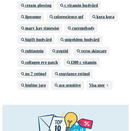
cream glowing
c vitamin hudvård
liposome
colorescience spf
kora kora
mary kay timewise
currentbody
bigift hudvård
snigelslem hudvård
rubinstein
peptid
verso skincare
collagen eye patch
l300 c vitamin
no 7 retinol
exuviance retinol
bioline jato
aco sensitive
Visa mer