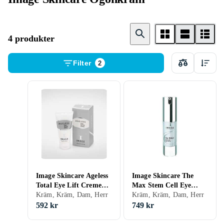
4 produkter
Filter
2
Image Skincare Ageless
Image Skincare The
Total Eye Lift Creme
Max Stem Cell Eye
15ml
Kräm, Kräm, Dam, Herr
Cream 15ml
Kräm, Kräm, Dam, Herr
592 kr
749 kr