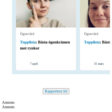
Ögonvård
Ögonvård
Topplista
:
Bästa ögonkrämen
Topplista
:
Bästa
mot rynkor
7 april
31 mars
Rapportera fel
Annons
Annons