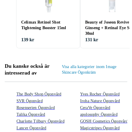
Celimax Retinol Shot
Beauty of Joseon Revive
Tightening Booster 15ml
Ginseng + Retinal Eye S
30ml
139 kr
131 kr
Du kanske också är
Visa alla kategorier inom Image
intresserad av
Skincare Ögonkräm
The Body Shop Ögonvård
Yves Rocher Ögonvård
SVR Ögonvård
Iroha Nature Ögonvård
Rosenserien Ögonvård
CeraVe Ögonvård
Talika Ögonvård
apolosophy Ögonvård
Charlotte Tilbury Ögonvård
GOSH Cosmetics Ögonvård
Lancer Ögonvård
Magicstripes Ögonvård