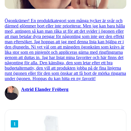
Ögonkrämer! En produktkategori som många tycker är svår och
därmed glömmer bort eller inte prioriterar. Men jag kan bara hålla
med, antingen så kan man råka ut för att det svider i ögonen eller
att man betalar dyra pengar för någonting som inte ger den effekt
man eftersöker. Jag hoppas att jag med denna lista kan hjälpa er i
den djungeln. Ni vet väl om att mängden ögonkräm som krävs är
lika stor som en pinjenöt och appliceras gärna med ringfingrarna
genom att duttas in. Jag har listat mina favoriter och här finns det
någonting för alla. Den känsliga, den som letar efter ett bra
budgetalternativ, den vill att produkten jobba på de fina linjerna
runt ögonen eller för den som önskar att få bort de mörka ringarna
under ögonen. Hoppas du kan hitta en ny favorit!
Astrid Elander Fröberg
1