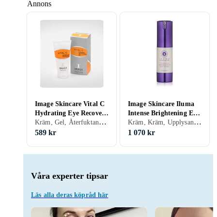
Annons
Image Skincare Vital C
Image Skincare Iluma
Hydrating Eye Recovery
Intense Brightening Eye
Kräm, Gel, Återfuktande, Motverkar rynkor, Motverkar åldrande, Motverkar mörka ringar, Dam, Herr, Vitamin C, Hyaluronsyra, Vitamin K
Kräm, Kräm, Upplysande, Dam
Gel 15ml
Cream 15ml
589 kr
1 070 kr
Våra experter tipsar
Läs alla deras köpråd här