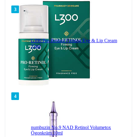
3
L300 Pro-Retinol Firming Eye & Lip Cream
15ml
4
numbuzin No.9 NAD Retinol Volumetox
Ögonkräm 10ml