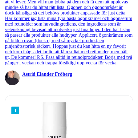
att vi lever. Men vill man jobba på dem och få dem att upplevas
mindre så har du hittat rätt lista. Ögonen och ögonområdet är
dock känsliga så det behövs produkter anpassade för just detta.
Här kommer jag lista mina fyra bästa ögonkrämer och ögonserum
med retinoider som huvudingrediens, den ingrediens som är
vetenskapligt bevisad att motverka just fina linjer. I den här listan
så passar alla produkter alla hudtyper. Applicera ögonkrämen som
på bilden ovan (dock ej med så mycket produkt, en
pinjenötsstorlek räcker). Hoppas just du kan hitta en ny favorit
och kom ihåg - det tar tid att få resultat med retinoider, men håll
ut, De kommer! P.S. Fasa alltid in retinolprodukter. Börja med två
gånger i veckan och trappa försiktigt upp vecka för vecka.
Astrid Elander Fröberg
1