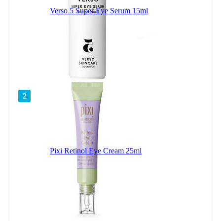
Verso 5 Super Eye Serum 15ml
2
Pixi Retinol Eye Cream 25ml