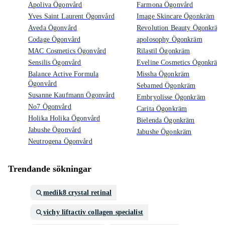
Apoliva Ögonvård
Farmona Ögonvård
Yves Saint Laurent Ögonvård
Image Skincare Ögonkräm
Aveda Ögonvård
Revolution Beauty Ögonkräm
Codage Ögonvård
apolosophy Ögonkräm
MAC Cosmetics Ögonvård
Rilastil Ögonkräm
Sensilis Ögonvård
Eveline Cosmetics Ögonkräm
Balance Active Formula
Missha Ögonkräm
Ögonvård
Sebamed Ögonkräm
Susanne Kaufmann Ögonvård
Embryolisse Ögonkräm
No7 Ögonvård
Carita Ögonkräm
Holika Holika Ögonvård
Bielenda Ögonkräm
Jabushe Ögonvård
Jabushe Ögonkräm
Neutrogena Ögonvård
Trendande sökningar
medik8 crystal retinal
vichy liftactiv collagen specialist