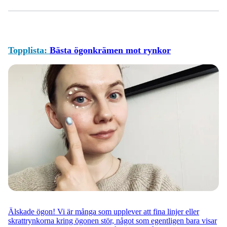
Topplista:
Bästa ögonkrämen mot rynkor
Älskade ögon! Vi är många som upplever att fina linjer eller
skrattrynkorna kring ögonen stör, något som egentligen bara visar