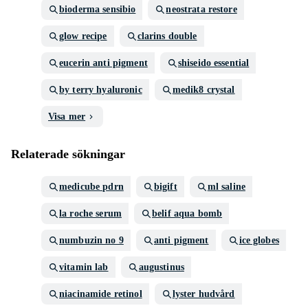
bioderma sensibio
neostrata restore
glow recipe
clarins double
eucerin anti pigment
shiseido essential
by terry hyaluronic
medik8 crystal
Visa mer
Relaterade sökningar
medicube pdrn
bigift
ml saline
la roche serum
belif aqua bomb
numbuzin no 9
anti pigment
ice globes
vitamin lab
augustinus
niacinamide retinol
lyster hudvård