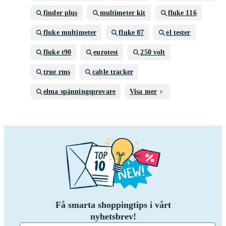
finder plus
multimeter kit
fluke 116
fluke multimeter
fluke 87
el tester
fluke t90
eurotest
250 volt
true rms
cable tracker
elma spänningsprovare
Visa mer
Få smarta shoppingtips i vårt
nyhetsbrev!