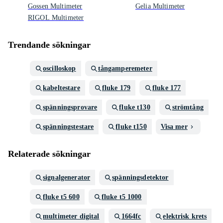
Gossen Multimeter
Gelia Multimeter
RIGOL Multimeter
Trendande sökningar
oscilloskop
tångamperemeter
kabeltestare
fluke 179
fluke 177
spänningsprovare
fluke t130
strömtång
spänningstestare
fluke t150
Visa mer
Relaterade sökningar
signalgenerator
spänningsdetektor
fluke t5 600
fluke t5 1000
multimeter digital
1664fc
elektrisk krets