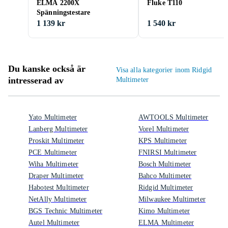
ELMA 2200X
Fluke T110
Spänningstestare
1 139 kr
1 540 kr
Du kanske också är
Visa alla kategorier inom Ridgid
intresserad av
Multimeter
Yato Multimeter
AWTOOLS Multimeter
Lanberg Multimeter
Vorel Multimeter
Proskit Multimeter
KPS Multimeter
PCE Multimeter
FNIRSI Multimeter
Wiha Multimeter
Bosch Multimeter
Draper Multimeter
Bahco Multimeter
Habotest Multimeter
Ridgid Multimeter
NetAlly Multimeter
Milwaukee Multimeter
BGS Technic Multimeter
Kimo Multimeter
Autel Multimeter
ELMA Multimeter