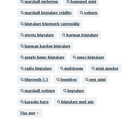
marshall emberton
homepod mini
marshall högtalare trådlös
woburn
högtalare bluetooth vattentålig
streetz högtalare
harman högtalare
harman kardon högtalare
google home högtalare
sonos högtalare
radio högtalare
multiroom
mini speaker
bluetooth 5.1
boombox
nest mini
marshall woburn
hogtalare
karaoke barn
högtalare med mic
Visa mer