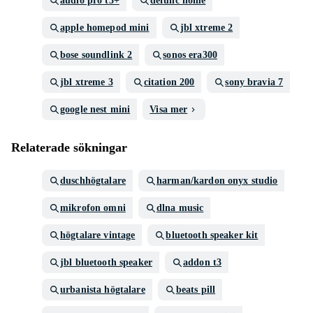
audio pro t3+
defunc home
apple homepod mini
jbl xtreme 2
bose soundlink 2
sonos era300
jbl xtreme 3
citation 200
sony bravia 7
google nest mini
Visa mer
Relaterade sökningar
duschhögtalare
harman/kardon onyx studio
mikrofon omni
dlna music
högtalare vintage
bluetooth speaker kit
jbl bluetooth speaker
addon t3
urbanista högtalare
beats pill