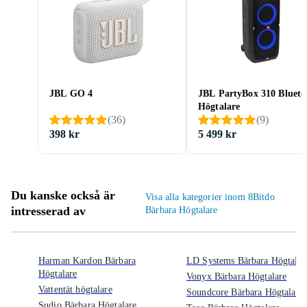
JBL GO 4
JBL PartyBox 310 Blueto
Högtalare
(
36
)
(
9
)
398 kr
5 499 kr
Du kanske också är
Visa alla kategorier inom 8Bitdo
intresserad av
Bärbara Högtalare
Harman Kardon Bärbara
LD Systems Bärbara Högtalar
Högtalare
Vonyx Bärbara Högtalare
Vattentät högtalare
Soundcore Bärbara Högtalare
Sudio Bärbara Högtalare