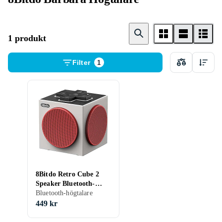
1 produkt
Filter
1
8Bitdo Retro Cube 2
Speaker Bluetooth-
högtalare
Bluetooth-högtalare
449 kr