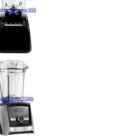
dtec Designer 650
mix Ascent 3500i