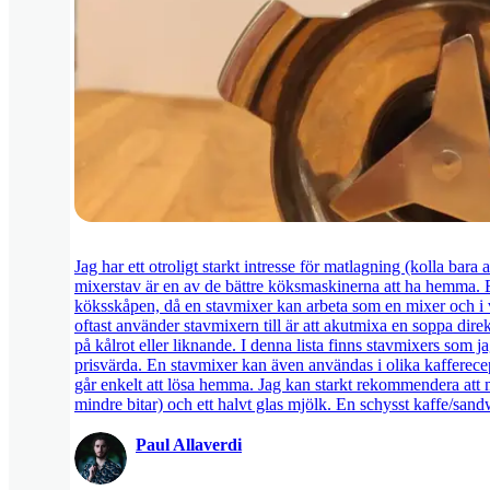
Jag har ett otroligt starkt intresse för matlagning (kolla bara 
mixerstav är en av de bättre köksmaskinerna att ha hemma. Et
köksskåpen, då en stavmixer kan arbeta som en mixer och i 
oftast använder stavmixern till är att akutmixa en soppa dire
på kålrot eller liknande. I denna lista finns stavmixers som ja
prisvärda. En stavmixer kan även användas i olika kafferecep
går enkelt att lösa hemma. Jag kan starkt rekommendera att m
mindre bitar) och ett halvt glas mjölk. En schysst kaffe/san
Paul Allaverdi