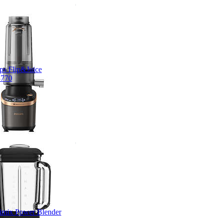
ips Flip&Juice
770
mix Power Blender