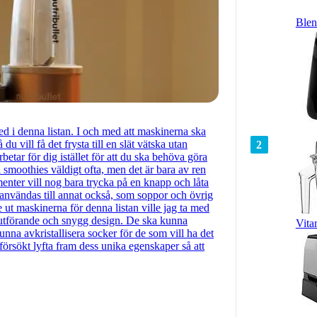
Blen
ed i denna listan. I och med att maskinerna ska
u vill få det frysta till en slät vätska utan
2
betar för dig istället för att du ska behöva göra
l smoothies väldigt ofta, men det är bara av ren
nter vill nog bara trycka på en knapp och låta
t användas till annat också, som soppor och övrig
 ut maskinerna för denna listan ville jag ta med
ra utförande och snygg design. De ska kunna
Vita
kunna avkristallisera socker för de som vill ha det
 försökt lyfta fram dess unika egenskaper så att