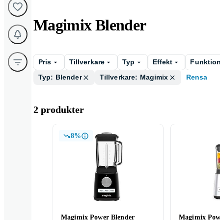
Magimix Blender
Pris
Tillverkare
Typ
Effekt
Funktio
Typ: Blender
Tillverkare: Magimix
Rensa
2 produkter
8%
Magimix Power Blender
Magimix Pow