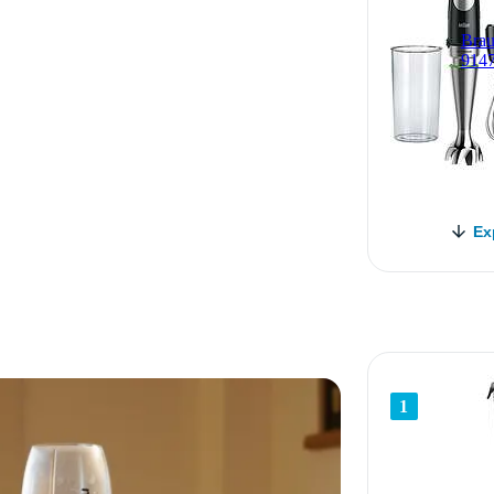
Brau
914
Ex
1