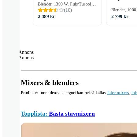
Blender, 1300 W, Puls/Turboläge, Iskross, Sugfötter, Måttkopp, 1.8 liter
(
10
)
2 489 kr
2 799 kr
Annons
Annons
Mixers & blenders
Produkter inom denna kategori kan också kallas
Juice mixers
,
mi
Topplista:
Bästa stavmixern