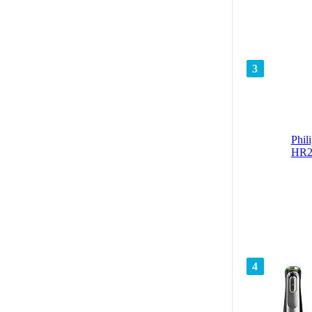
3
Phil
HR2
4