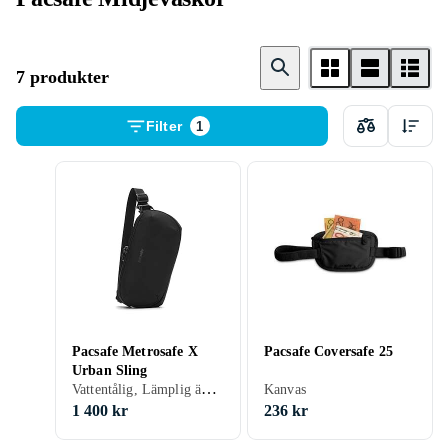
7 produkter
Filter
1
Pacsafe Metrosafe X
Pacsafe Coversafe 25
Urban Sling
Vattentålig, Lämplig även som axelväska, 5 liter
Kanvas
1 400 kr
236 kr