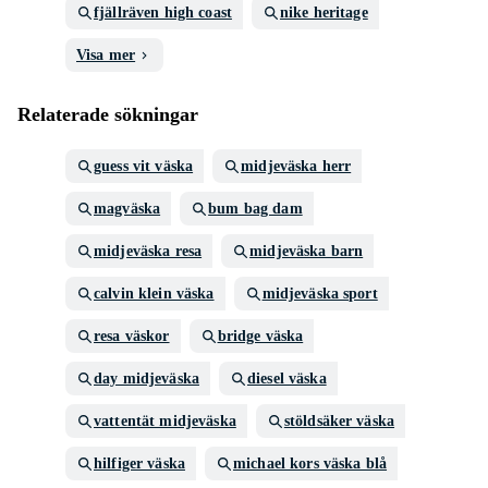
fjällräven high coast
nike heritage
Visa mer
Relaterade sökningar
guess vit väska
midjeväska herr
magväska
bum bag dam
midjeväska resa
midjeväska barn
calvin klein väska
midjeväska sport
resa väskor
bridge väska
day midjeväska
diesel väska
vattentät midjeväska
stöldsäker väska
hilfiger väska
michael kors väska blå