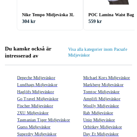
Nike Tempo Midjeväska 3L
POC Lamina Waist Bag 
304 kr
559 kr
Du kanske också är
Visa alla kategorier inom Pacsafe
intresserad av
Midjeväskor
Depeche Midjeväskor
Michael Kors Midjeväskor
Lundhags Midjeväskor
Markberg Midjeväskor
Haglöfs Midjeväskor
Tomtoc Midjeväskor
Go Travel Midjeväskor
Amplifi Midjeväskor
Fischer Midjeväskor
Woolly Midjeväskor
2XU Midjeväskor
Rab Midjeväskor
Tasmanian Tiger Midjeväskor
Uniq Midjeväskor
Guess Midjeväskor
Orbitkey Midjeväskor
Superdry Midjeväskor
Day Et Midjeväskor