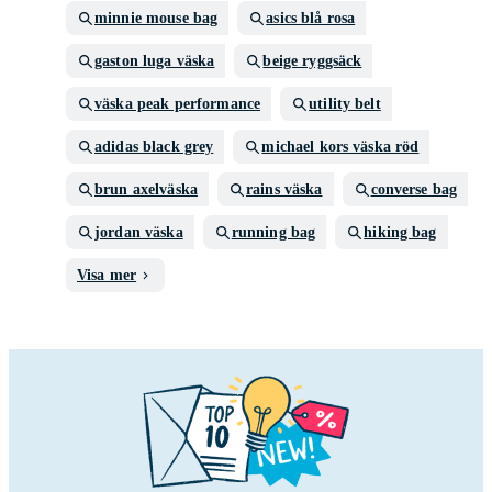
minnie mouse bag
asics blå rosa
gaston luga väska
beige ryggsäck
väska peak performance
utility belt
adidas black grey
michael kors väska röd
brun axelväska
rains väska
converse bag
jordan väska
running bag
hiking bag
Visa mer