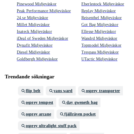
Pinewood Midjeväskor
Eberlestock Midjeväskor
Peak Performance Midjeväskor
Replay Midjeväskor
24.se Midjeväskor
Reisenthel Midjeväskor
Millet Midjeväskor
Got Bag Midjeväskor
Inateck Midjeväskor
Ellesse Midjeväskor
iDeal of Sweden Midjeväskor
Wandrd Midjeväskor
Dynafit Midjeväskor
Topmodel Midjeväskor
Diesel Midjeväskor
Trespass Midjeväskor
Goldbergh Midjeväskor
UTactic Midjeväskor
Trendande sökningar
flip belt
vans ward
osprey transporter
osprey tempest
day gweneth bag
osprey arcane
fjällräven pocket
osprey ultralight stuff pack