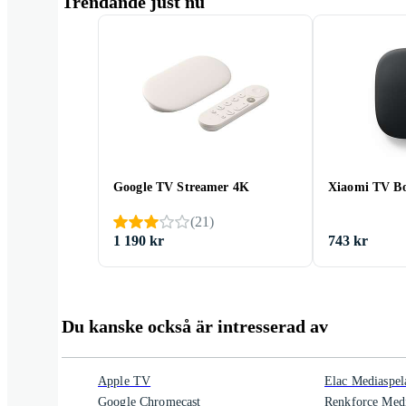
Trendande just nu
Google TV Streamer 4K
Xiaomi TV Bo
(
21
)
1 190 kr
743 kr
Du kanske också är intresserad av
Apple TV
Elac Mediaspel
Google Chromecast
Renkforce Medi