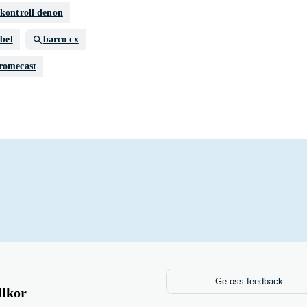
rkontroll denon
bel
barco cx
romecast
Ge oss feedback
llkor