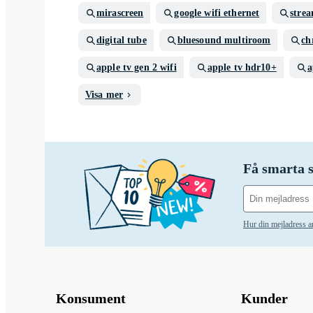
mirascreen
google wifi ethernet
stre
digital tube
bluesound multiroom
ch
apple tv gen 2 wifi
apple tv hdr10+
a
Visa mer
Få smarta s
Hur din mejladress 
Konsument
Kunder