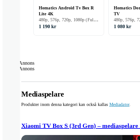
Homatics Android Tv Box R
Homatics Do
Lite 4K
TV
480p, 576p, 720p, 1080p (Full HD), 1080i, 480i, 576i, 2160p (4K Ultra HD), Trådlöst nätverk (Wi-Fi)
1 190 kr
1 080 kr
Annons
Annons
Mediaspelare
Produkter inom denna kategori kan också kallas
Mediadator
.
Xiaomi TV Box S (3rd Gen) – mediaspelare