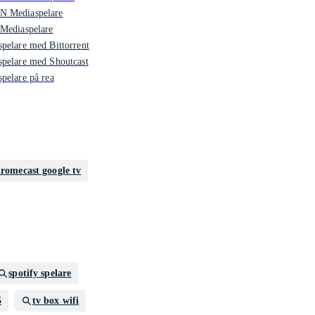
 Mediaspelare
Mediaspelare
pelare med Bittorrent
pelare med Shoutcast
pelare på rea
romecast google tv
spotify spelare
5
tv box wifi