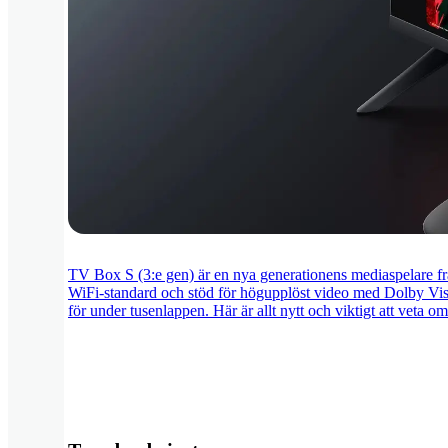
TV Box S (3:e gen) är en nya generationens mediaspelare f
WiFi-standard och stöd för högupplöst video med Dolby Visio
för under tusenlappen. Här är allt nytt och viktigt att vet