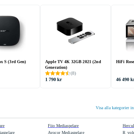
x S (3rd Gen)
Apple TV 4K 32GB 2021 (2nd
HiFi Ros
Generation)
(
8
)
1 790 kr
46 490 k
Visa alla kategorier 
are
Fiio Mediaspelare
Hercul
aspelare
Avocor Mediaspelare
R_volu