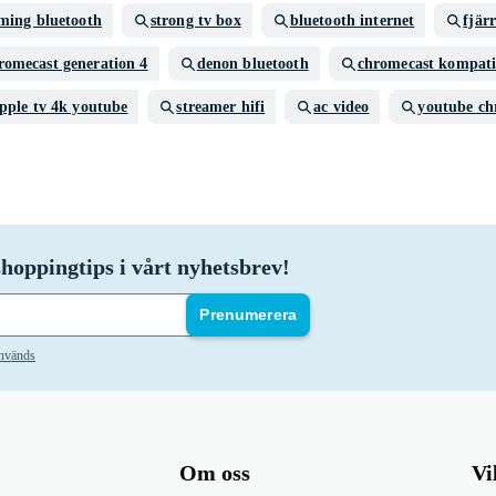
aming bluetooth
strong tv box
bluetooth internet
fjär
romecast generation 4
denon bluetooth
chromecast kompati
pple tv 4k youtube
streamer hifi
ac video
youtube ch
hoppingtips i vårt nyhetsbrev!
Prenumerera
används
Om oss
Vi