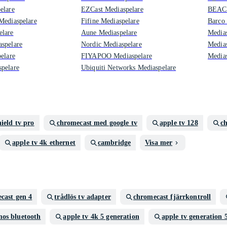
elare
EZCast Mediaspelare
BEACN
Mediaspelare
Fifine Mediaspelare
Barco 
elare
Aune Mediaspelare
Medias
spelare
Nordic Mediaspelare
Medias
elare
FIYAPOO Mediaspelare
Medias
pelare
Ubiquiti Networks Mediaspelare
hield tv pro
chromecast med google tv
apple tv 128
ch
apple tv 4k ethernet
cambridge
Visa mer
cast gen 4
trådlös tv adapter
chromecast fjärrkontroll
mos bluetooth
apple tv 4k 5 generation
apple tv generation 