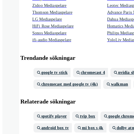
Zidoo Mediaspelare
Leotec Mediasp
Thomson Mediaspelare
Advance Paris 
LG Mediaspelare
Dahua Mediasp
HiFi Rose Mediaspelare
Homatics Media
Sonos Mediaspelare
Philips Mediasp
ifi-audio Mediaspelare
YoloLiv Medias
Trendande sökningar
google tv stick
chromecast 4
nvidia s
chromecast med google tv (4k)
walkman
Relaterade sökningar
spotify player
tvip box
google chrome
android box tv
mi box s 4k
dolby at