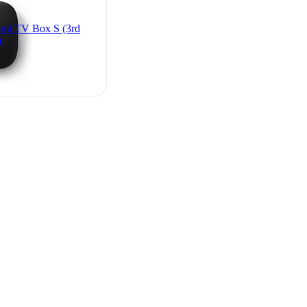
mi TV Box S (3rd
)