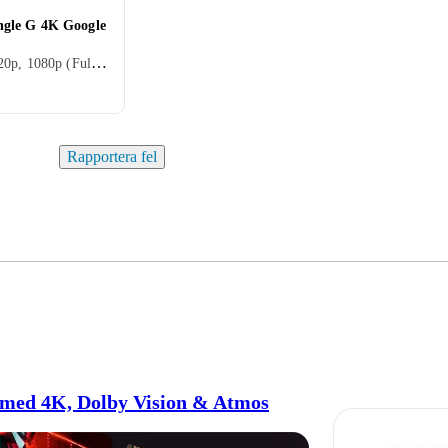
ngle G 4K Google
480p, 576p, 720p, 1080p (Full HD), 1080i, 480i, 576i, 2160p (4K Ultra HD)
Rapportera fel
 med 4K, Dolby Vision & Atmos