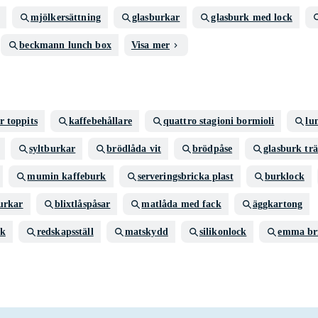
mjölkersättning
glasburkar
glasburk med lock
beckmann lunch box
Visa mer
r toppits
kaffebehållare
quattro stagioni bormioli
lu
syltburkar
brödlåda vit
brödpåse
glasburk trä
mumin kaffeburk
serveringsbricka plast
burklock
urkar
blixtlåspåsar
matlåda med fack
äggkartong
ck
redskapsställ
matskydd
silikonlock
emma br