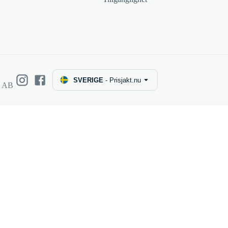
SVERIGE
-
Prisjakt.nu
e AB