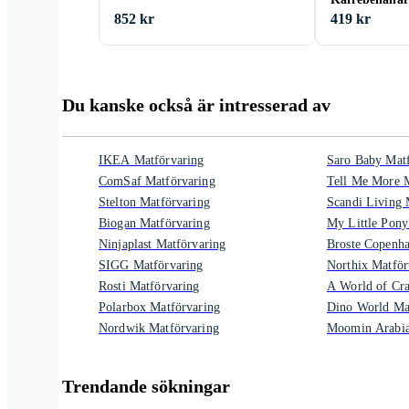
852 kr
419 kr
Du kanske också är intresserad av
IKEA Matförvaring
Saro Baby Matf
ComSaf Matförvaring
Tell Me More M
Stelton Matförvaring
Scandi Living 
Biogan Matförvaring
My Little Pony
Ninjaplast Matförvaring
Broste Copenha
SIGG Matförvaring
Northix Matför
Rosti Matförvaring
A World of Cra
Polarbox Matförvaring
Dino World Ma
Nordwik Matförvaring
Moomin Arabia
Trendande sökningar