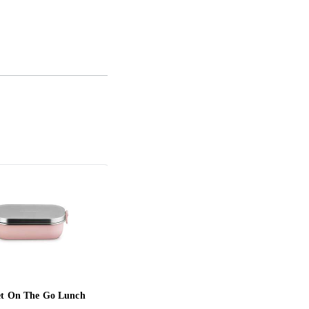
et On The Go Lunch
24.se Matlådor 10-pack 650ml
Solst