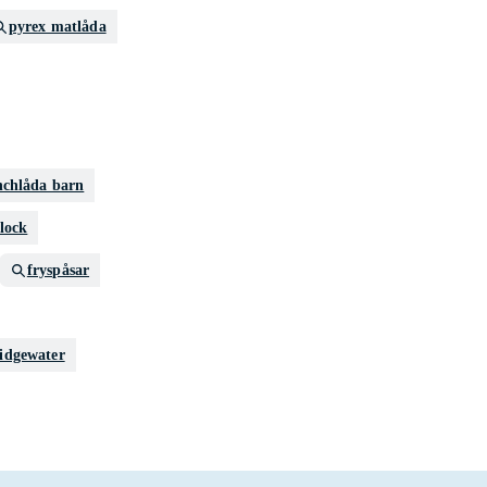
pyrex matlåda
nchlåda barn
lock
fryspåsar
idgewater