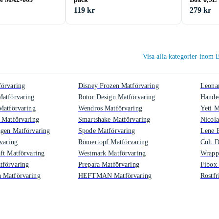
119 kr
279 kr
Visa alla kategorier inom 
örvaring
Disney Frozen Matförvaring
Leona
atförvaring
Rotor Design Matförvaring
Hande
Matförvaring
Wendros Matförvaring
Yeti M
 Matförvaring
Smartshake Matförvaring
Nicola
gen Matförvaring
Spode Matförvaring
Lene B
varing
Römertopf Matförvaring
Cult D
ft Matförvaring
Westmark Matförvaring
Wrapp
tförvaring
Prepara Matförvaring
Fibox
 Matförvaring
HEFTMAN Matförvaring
Rostfr