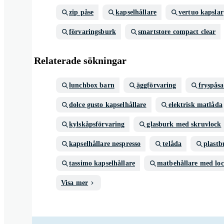
zip påse
kapselhållare
vertuo kapslar
förvaringsburk
smartstore compact clear
Relaterade sökningar
lunchbox barn
äggförvaring
fryspåsa
dolce gusto kapselhållare
elektrisk matlåda
kylskåpsförvaring
glasburk med skruvlock
kapselhållare nespresso
telåda
plastb
tassimo kapselhållare
matbehållare med lo
Visa mer