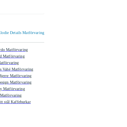
109 kr
129 
Elodie Details Matförvaring
rdo Matförvaring
d Matförvaring
atförvaring
s Vahé Matförvaring
jerre Matförvaring
esign Matförvaring
y Matförvaring
 Matförvaring
itt stål Kaffeburkar