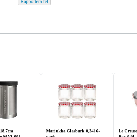
Rapportera fel
 18.7cm
Marjukka Glasburk 0,34l 6-
Le Creus
re MA2-005
pack
Box 0,9L