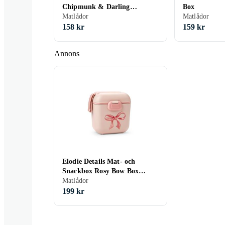
Chipmunk & Darling
Box
Snackbox
Matlådor
Matlådor
158 kr
159 kr
Annons
Elodie Details Mat- och
Snackbox Rosy Bow Box
60298206885NA
Matlådor
199 kr