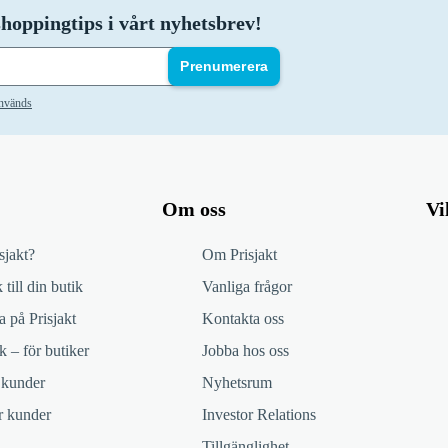
hoppingtips i vårt nyhetsbrev!
Prenumerera
används
Om oss
Vi
sjakt?
Om Prisjakt
 till din butik
Vanliga frågor
 på Prisjakt
Kontakta oss
k – för butiker
Jobba hos oss
 kunder
Nyhetsrum
ör kunder
Investor Relations
Tillgänglighet