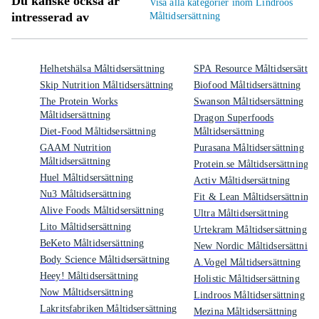
Du kanske också är
Visa alla kategorier inom Lindroos
intresserad av
Måltidsersättning
Helhetshälsa Måltidsersättning
SPA Resource Måltidsersättni
Skip Nutrition Måltidsersättning
Biofood Måltidsersättning
The Protein Works
Swanson Måltidsersättning
Måltidsersättning
Dragon Superfoods
Diet-Food Måltidsersättning
Måltidsersättning
GAAM Nutrition
Purasana Måltidsersättning
Måltidsersättning
Protein.se Måltidsersättning
Huel Måltidsersättning
Activ Måltidsersättning
Nu3 Måltidsersättning
Fit & Lean Måltidsersättning
Alive Foods Måltidsersättning
Ultra Måltidsersättning
Lito Måltidsersättning
Urtekram Måltidsersättning
BeKeto Måltidsersättning
New Nordic Måltidsersättning
Body Science Måltidsersättning
A.Vogel Måltidsersättning
Heey! Måltidsersättning
Holistic Måltidsersättning
Now Måltidsersättning
Lindroos Måltidsersättning
Lakritsfabriken Måltidsersättning
Mezina Måltidsersättning