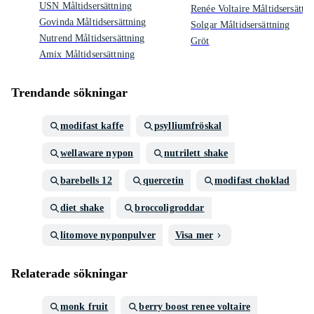
USN Måltidsersättning
Renée Voltaire Måltidsersättni
Govinda Måltidsersättning
Solgar Måltidsersättning
Nutrend Måltidsersättning
Gröt
Amix Måltidsersättning
Trendande sökningar
modifast kaffe
psylliumfröskal
wellaware nypon
nutrilett shake
barebells 12
quercetin
modifast choklad
diet shake
broccoligroddar
litomove nyponpulver
Visa mer
Relaterade sökningar
monk fruit
berry boost renee voltaire