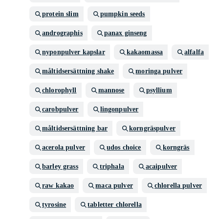
protein slim
pumpkin seeds
andrographis
panax ginseng
nyponpulver kapslar
kakaomassa
alfalfa
måltidsersättning shake
moringa pulver
chlorophyll
mannose
psyllium
carobpulver
lingonpulver
måltidsersättning bar
korngräspulver
acerola pulver
udos choice
korngräs
barley grass
triphala
acaipulver
raw kakao
maca pulver
chlorella pulver
tyrosine
tabletter chlorella