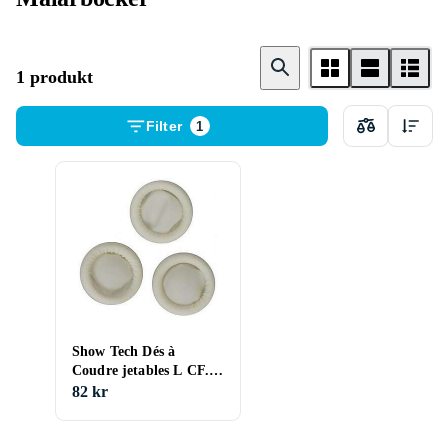
1 produkt
Filter
1
Show Tech Dés à
Coudre jetables L CF.
Lot de 100.
82 kr