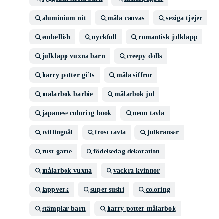
aluminium nit
måla canvas
sexiga tjejer
embellish
nyckfull
romantisk julklapp
julklapp vuxna barn
creepy dolls
harry potter gifts
måla siffror
målarbok barbie
målarbok jul
japanese coloring book
neon tavla
tvillingnål
frost tavla
julkransar
rust game
födelsedag dekoration
målarbok vuxna
vackra kvinnor
lappverk
super sushi
coloring
stämplar barn
harry potter målarbok