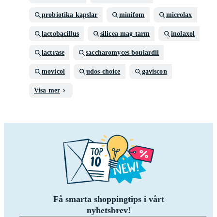
probiotika kapslar
minifom
microlax
lactobacillus
silicea mag tarm
inolaxol
lactrase
saccharomyces boulardii
movicol
udos choice
gaviscon
Visa mer
Få smarta shoppingtips i vårt
nyhetsbrev!