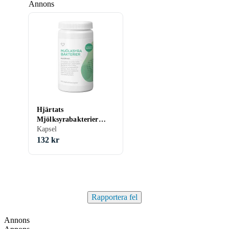
Annons
Hjärtats
Mjölksyrabakterier
Kapsel 60st
Kapsel
132 kr
Rapportera fel
Annons