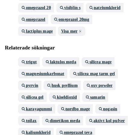
omeprazol 20
visiblin s
natriumklorid
omeprazol
omeprazol 20mg
lactiplus mage
Visa mer
Relaterade sökningar
trigut
laktulos meda
silicea mage
magnesiumkarbonat
silicea mag tarm gel
pyrvin
husk psyllium
oxy powder
silicea gel
kiseldioxid
samarin
karayagummi
nordbo mage
nogasin
toilax
dimetikon meda
aktivt kol pulver
kaliumklorid
omeprazol teva