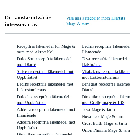
Du kanske också är
Visa alla kategorier inom Hjärtats
intresserad av
Mage & tarm
Receptfria läkemedel för Mage &
Ledins receptfria läkemedel m
tarm med Aktivt Kol
Illamående
DulcoSoft receptfria läkemedel
Teva receptfria läkemedel mo
mot Diarré
Halsbränna
Silicea receptfria läkemedel mot
Vitabalans receptfria läkemede
Uppblåsthet
mot Laktosintolerans
Ledins receptfria läkemedel mot
Benegast receptfria läkemedel
Laktosintolerans
Diarré
Dulcolax receptfria läkemedel
Dimetikon receptfria läkemed
mot Uppblåsthet
mot Orolig mage & IBS
Addeira receptfria läkemedel mot
Teva Mage & tarm
Illamående
Novalucol Mage & tarm
Addeira receptfria läkemedel mot
Great Earth Mage & tarm
Uppblåsthet
Orion Pharma Mage & tarm
Dimetikon receptfria läkemedel