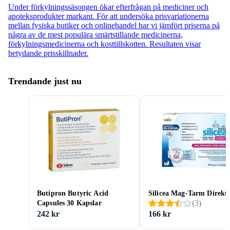
Under förkylningssäsongen ökar efterfrågan på mediciner och
apoteksprodukter markant. För att undersöka prisvariationerna
mellan fysiska butiker och onlinehandel har vi jämfört priserna på
några av de mest populära smärtstillande medicinerna,
förkylningsmedicinerna och kosttillskotten. Resultaten visar
betydande prisskillnader.
Trendande just nu
Butipron Butyric Acid
Silicea Mag-Tarm Direkt 
(
3
)
Capsules 30 Kapslar
242 kr
166 kr