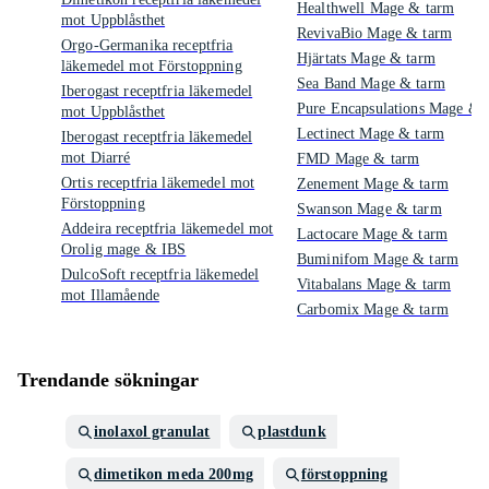
Healthwell Mage & tarm
mot Uppblåsthet
RevivaBio Mage & tarm
Orgo-Germanika receptfria
Hjärtats Mage & tarm
läkemedel mot Förstoppning
Sea Band Mage & tarm
Iberogast receptfria läkemedel
Pure Encapsulations Mage & 
mot Uppblåsthet
Lectinect Mage & tarm
Iberogast receptfria läkemedel
mot Diarré
FMD Mage & tarm
Ortis receptfria läkemedel mot
Zenement Mage & tarm
Förstoppning
Swanson Mage & tarm
Addeira receptfria läkemedel mot
Lactocare Mage & tarm
Orolig mage & IBS
Buminifom Mage & tarm
DulcoSoft receptfria läkemedel
Vitabalans Mage & tarm
mot Illamående
Carbomix Mage & tarm
Trendande sökningar
inolaxol granulat
plastdunk
dimetikon meda 200mg
förstoppning