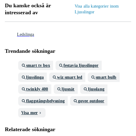
Du kanske också är
Visa alla kategorier inom
intresserad av
Ljusslingor
Ledslinga
Trendande sökningar
smart tv box
festavia ljusslingor
ljusslinga
wiz smart led
smart bulb
twinkly 400
ljusnät
ljusslang
flaggstångsbelysning
govee outdoor
Visa mer
Relaterade sökningar