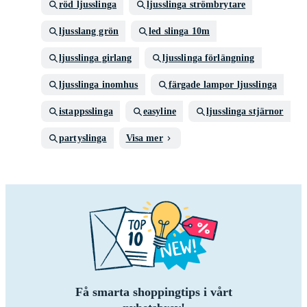
röd ljusslinga
ljusslinga strömbrytare
ljusslang grön
led slinga 10m
ljusslinga girlang
ljusslinga förlängning
ljusslinga inomhus
färgade lampor ljusslinga
istappsslinga
easyline
ljusslinga stjärnor
partyslinga
Visa mer
Få smarta shoppingtips i vårt