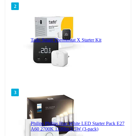
2
Tado Smart Thermostat X Starter Kit
3
Philips Philips Hue White LED Starter Pack E27
A60 2700K 1100lm 9,5W (3-pack)