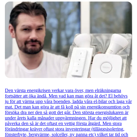
Den värsta energikrisen verkar vara över, men elräkningarna
fortsätter att öka ändå. Men vad kan man göra åt det? El behövs
ju för att värma upp våra boenden, ladda våra el-bilar och laga vår
mat. Det man kan göra är att få koll på sin energikonsumtion och
försöka dra ner den så gott det går. Den största energislukaren är
under årets kalla månader uppvärmningen. Har du möjlighet att
påverka den så är det oftast en vettig första åtgärd. Men stora
förändringar kräver oftast stora investeringar (tilläggsisolering,
fönsterbyte, bergvärme, solceller, ny panna etc) vilket tar tid och