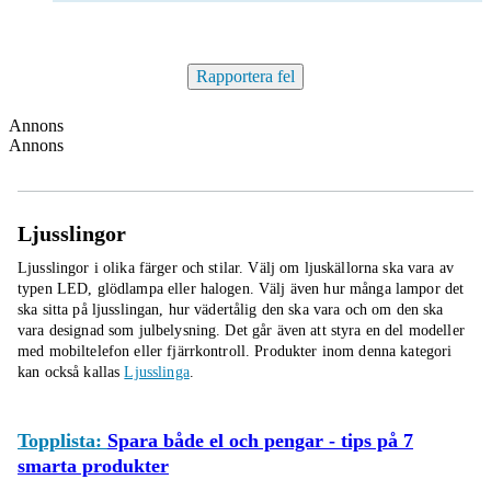
Rapportera fel
Annons
Annons
Ljusslingor
Ljusslingor i olika färger och stilar. Välj om ljuskällorna ska vara av
typen LED, glödlampa eller halogen. Välj även hur många lampor det
ska sitta på ljusslingan, hur vädertålig den ska vara och om den ska
vara designad som julbelysning. Det går även att styra en del modeller
med mobiltelefon eller fjärrkontroll.
Produkter inom denna kategori
kan också kallas
Ljusslinga
.
Topplista:
Spara både el och pengar - tips på 7
smarta produkter