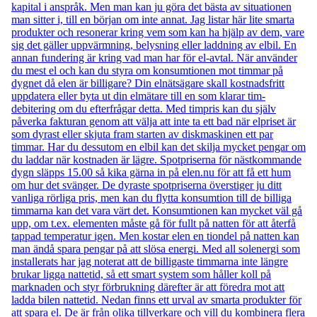
kapital i anspråk. Men man kan ju göra det bästa av situationen
man sitter i, till en början om inte annat. Jag listar här lite smarta
produkter och resonerar kring vem som kan ha hjälp av dem, vare
sig det gäller uppvärmning, belysning eller laddning av elbil. En
annan fundering är kring vad man har för el-avtal. När använder
du mest el och kan du styra om konsumtionen mot timmar på
dygnet då elen är billigare? Din elnätsägare skall kostnadsfritt
uppdatera eller byta ut din elmätare till en som klarar tim-
debitering om du efterfrågar detta. Med timpris kan du själv
påverka fakturan genom att välja att inte ta ett bad när elpriset är
som dyrast eller skjuta fram starten av diskmaskinen ett par
timmar. Har du dessutom en elbil kan det skilja mycket pengar om
du laddar när kostnaden är lägre. Spotpriserna för nästkommande
dygn släpps 15.00 så kika gärna in på elen.nu för att få ett hum
om hur det svänger. De dyraste spotpriserna överstiger ju ditt
vanliga rörliga pris, men kan du flytta konsumtion till de billiga
timmarna kan det vara värt det. Konsumtionen kan mycket väl gå
upp, om t.ex. elementen måste gå för fullt på natten för att återfå
tappad temperatur igen. Men kostar elen en tiondel på natten kan
man ändå spara pengar på att slösa energi. Med all solenergi som
installerats har jag noterat att de billigaste timmarna inte längre
brukar ligga nattetid, så ett smart system som håller koll på
marknaden och styr förbrukning därefter är att föredra mot att
ladda bilen nattetid. Nedan finns ett urval av smarta produkter för
att spara el. De är från olika tillverkare och vill du kombinera flera