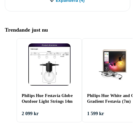
Expandera (4)
Trendande just nu
Philips Hue Festavia Globe
Philips Hue White and C
Outdoor Light Strings 14m
Gradient Festavia (7m)
2 099 kr
1 599 kr