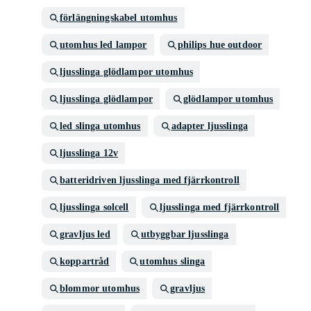
förlängningskabel utomhus
utomhus led lampor
philips hue outdoor
ljusslinga glödlampor utomhus
ljusslinga glödlampor
glödlampor utomhus
led slinga utomhus
adapter ljusslinga
ljusslinga 12v
batteridriven ljusslinga med fjärrkontroll
ljusslinga solcell
ljusslinga med fjärrkontroll
gravljus led
utbyggbar ljusslinga
koppartråd
utomhus slinga
blommor utomhus
gravljus