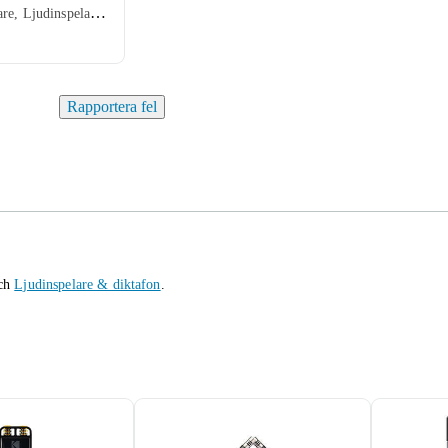
Minneskortläsare, Ljudinspelare/Porta
Rapportera fel
ch
Ljudinspelare & diktafon
.