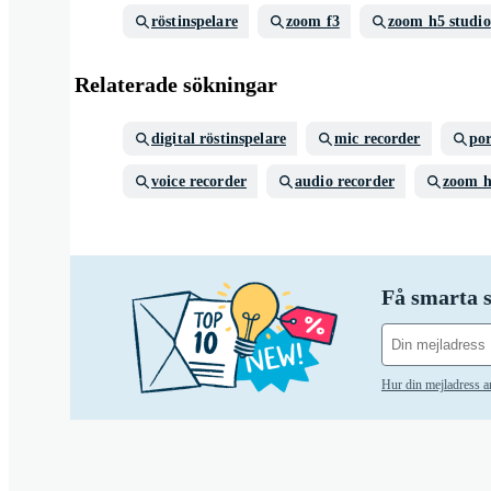
röstinspelare
zoom f3
zoom h5 studio
Relaterade sökningar
digital röstinspelare
mic recorder
por
voice recorder
audio recorder
zoom 
Få smarta s
Hur din mejladress 