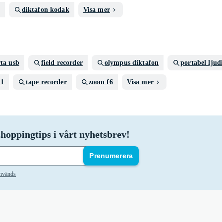
diktafon kodak
Visa mer
ta usb
field recorder
olympus diktafon
portabel ljud
h1
tape recorder
zoom f6
Visa mer
hoppingtips i vårt nyhetsbrev!
Prenumerera
används