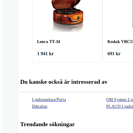
Lenco TT-34
Kodak VRC5
1 941 kr
691 kr
Du kanske också är intresserad av
Ljudinspelare/Porta
OM System Ljud
Diktafon
PLAUD Ljudins
Trendande sökningar