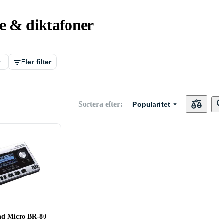
e & diktafoner
Fler filter
Sortera efter
:
Popularitet
nd Micro BR-80