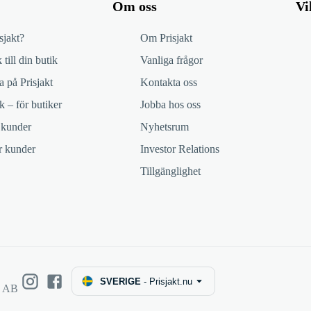
Om oss
Vi
sjakt?
Om Prisjakt
 till din butik
Vanliga frågor
 på Prisjakt
Kontakta oss
k – för butiker
Jobba hos oss
 kunder
Nyhetsrum
ör kunder
Investor Relations
Tillgänglighet
SVERIGE
-
Prisjakt.nu
e AB