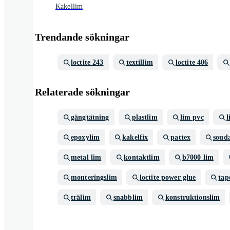
Kakellim
Trendande sökningar
loctite 243
textillim
loctite 406
Relaterade sökningar
gängtätning
plastlim
lim pvc
l
epoxylim
kakelfix
pattex
souda
metal lim
kontaktlim
b7000 lim
monteringslim
loctite power glue
tap
trälim
snabblim
konstruktionslim