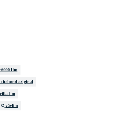
e6000 lim
titebond original
rilla lim
vävlim