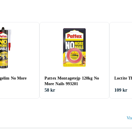
gelim No More
Pattex Montagetejp 120kg No
Loctite T
More Nails 993201
58 kr
109 kr
Vis