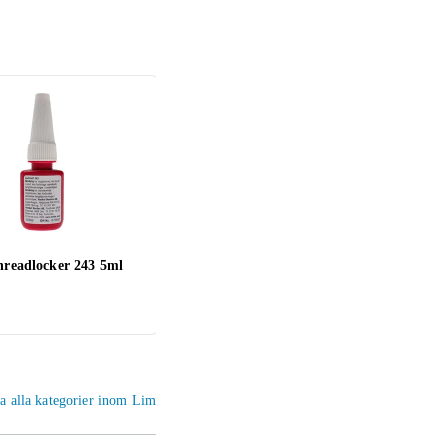
hreadlocker 243 5ml
Loctite Power Epoxy Metal
Locti
25ml
123 kr
68 k
a alla kategorier inom Lim