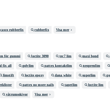
casco rubberfix
rubberfix
Visa mer
im för gummi
loctite 3090
tec7 lim
maxi bond
l fix all
golvlim
pattex kontaktlim
neoprenlim
limstift
loctite epoxy
dana white
superlim
go
etklister
pattex no more nails
tapetlim
loctite lim
våtrumsskivor
Visa mer