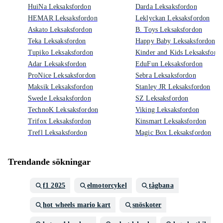
HuiNa Leksaksfordon
Darda Leksaksfordon
HEMAR Leksaksfordon
Leklyckan Leksaksfordon
Askato Leksaksfordon
B. Toys Leksaksfordon
Teka Leksaksfordon
Happy Baby Leksaksfordon
Tupiko Leksaksfordon
Kinder and Kids Leksaksford
Adar Leksaksfordon
EduFun Leksaksfordon
ProNice Leksaksfordon
Sebra Leksaksfordon
Maksik Leksaksfordon
Stanley JR Leksaksfordon
Swede Leksaksfordon
SZ Leksaksfordon
TechnoK Leksaksfordon
Viking Leksaksfordon
Trifox Leksaksfordon
Kinsmart Leksaksfordon
Trefl Leksaksfordon
Magic Box Leksaksfordon
Trendande sökningar
f1 2025
elmotorcykel
tågbana
hot wheels mario kart
snöskoter