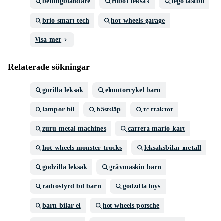
betongblandare
robot leksak
lego lastbil
brio smart tech
hot wheels garage
Visa mer
Relaterade sökningar
gorilla leksak
elmotorcykel barn
lampor bil
hästsläp
rc traktor
zuru metal machines
carrera mario kart
hot wheels monster trucks
leksaksbilar metall
godzilla leksak
grävmaskin barn
radiostyrd bil barn
godzilla toys
barn bilar el
hot wheels porsche