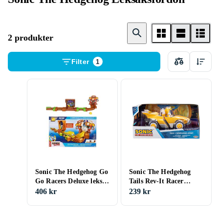
2 produkter
Filter
1
Sonic The Hedgehog Go
Sonic The Hedgehog
Go Racers Deluxe lekset
Tails Rev-It Racer
5861528
Whirlwind Sport
406 kr
239 kr