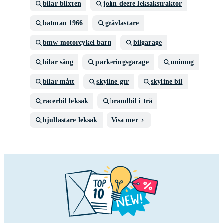
bilar blixten
john deere leksakstraktor
batman 1966
grävlastare
bmw motorcykel barn
bilgarage
bilar säng
parkeringsgarage
unimog
bilar mått
skyline gtr
skyline bil
racerbil leksak
brandbil i trä
hjullastare leksak
Visa mer