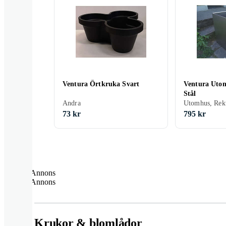
Ventura Örtkruka Svart
Ventura Uto
Stål
Andra
Utomhus, Rek
73 kr
795 kr
Annons
Annons
Krukor & blomlådor