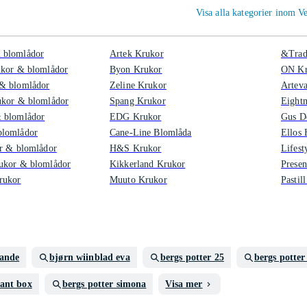
Visa alla kategorier inom 
 blomlådor
Artek Krukor
&Trad
ukor & blomlådor
Byon Krukor
ON Kr
& blomlådor
Zeline Krukor
Arteva
ukor & blomlådor
Spang Krukor
Eight
 blomlådor
EDG Krukor
Gus D
lomlådor
Cane-Line Blomlåda
Ellos
r & blomlådor
H&S Krukor
Lifest
ukor & blomlådor
Kikkerland Krukor
Prese
rukor
Muuto Krukor
Pastil
nande
bjørn wiinblad eva
bergs potter 25
bergs potter
lant box
bergs potter simona
Visa mer