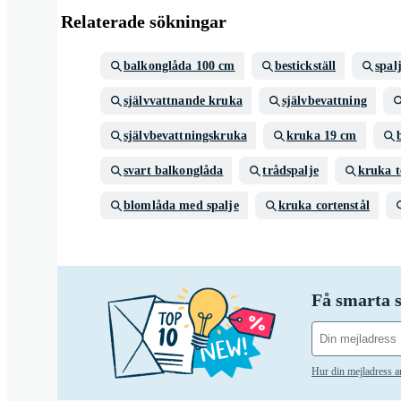
Relaterade sökningar
balkonglåda 100 cm
bestickställ
spal
självvattnande kruka
självbevattning
självbevattningskruka
kruka 19 cm
svart balkonglåda
trådspalje
kruka t
blomlåda med spalje
kruka cortenstål
Få smarta s
Hur din mejladress 