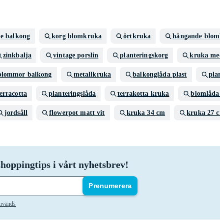
je balkong
korg blomkruka
örtkruka
hängande blom
zinkbalja
vintage porslin
planteringskorg
kruka me
blommor balkong
metallkruka
balkonglåda plast
pla
erracotta
planteringslåda
terrakotta kruka
blomlåda 
jordsåll
flowerpot matt vit
kruka 34 cm
kruka 27 
hoppingtips i vårt nyhetsbrev!
Prenumerera
används