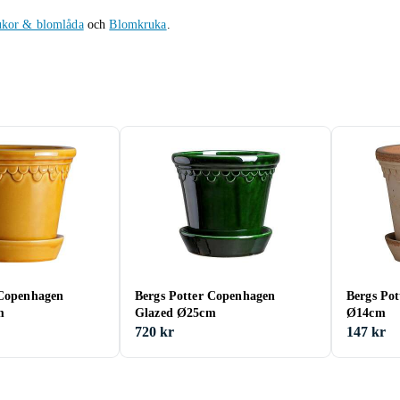
kor & blomlåda
och
Blomkruka
.
 Copenhagen
Bergs Potter Copenhagen
Bergs Po
m
Glazed Ø25cm
Ø14cm
720 kr
147 kr