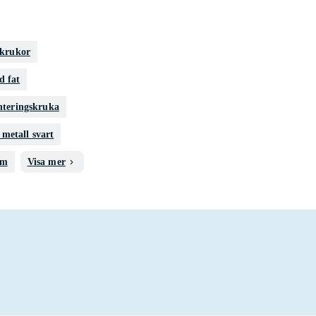
krukor
d fat
nteringskruka
metall svart
cm
Visa mer