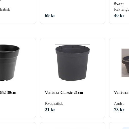
Svart
ratisk
Rektangu
69 kr
40 kr
5652 30cm
Ventura Classic 21cm
Ventura
Kvadratisk
Andra
21 kr
73 kr