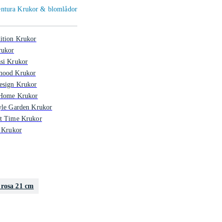
Ventura Krukor & blomlådor
ition Krukor
ukor
si Krukor
mood Krukor
esign Krukor
 Home Krukor
yle Garden Krukor
nt Time Krukor
l Krukor
 rosa 21 cm