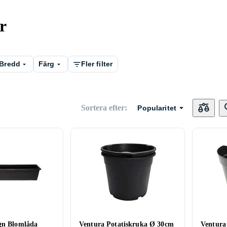
r
Bredd
Färg
Fler filter
Sortera efter
:
Popularitet
gn Blomlåda
Ventura Potatiskruka Ø 30cm
Ventur