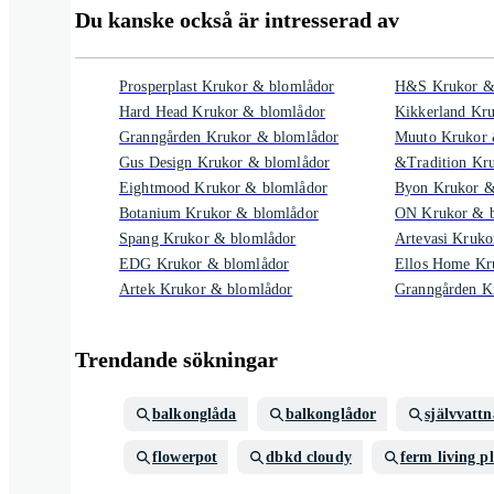
Du kanske också är intresserad av
Prosperplast Krukor & blomlådor
H&S Krukor &
Hard Head Krukor & blomlådor
Kikkerland Kr
Granngården Krukor & blomlådor
Muuto Krukor 
Gus Design Krukor & blomlådor
&Tradition Kr
Eightmood Krukor & blomlådor
Byon Krukor &
Botanium Krukor & blomlådor
ON Krukor & b
Spang Krukor & blomlådor
Artevasi Kruko
EDG Krukor & blomlådor
Ellos Home Kr
Artek Krukor & blomlådor
Granngården K
Trendande sökningar
balkonglåda
balkonglådor
självvatt
flowerpot
dbkd cloudy
ferm living p