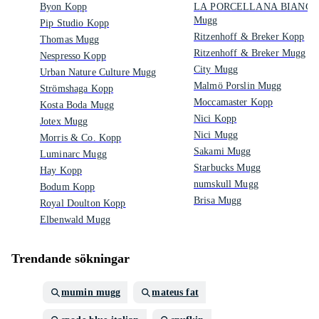
Byon Kopp
LA PORCELLANA BIANCA
Mugg
Pip Studio Kopp
Ritzenhoff & Breker Kopp
Thomas Mugg
Ritzenhoff & Breker Mugg
Nespresso Kopp
City Mugg
Urban Nature Culture Mugg
Malmö Porslin Mugg
Strömshaga Kopp
Moccamaster Kopp
Kosta Boda Mugg
Nici Kopp
Jotex Mugg
Nici Mugg
Morris & Co. Kopp
Sakami Mugg
Luminarc Mugg
Starbucks Mugg
Hay Kopp
numskull Mugg
Bodum Kopp
Brisa Mugg
Royal Doulton Kopp
Elbenwald Mugg
Trendande sökningar
mumin mugg
mateus fat