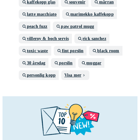
kaffekopp glas
souvenir
mårran
latte macchiato
marimekko kaffekopp
peach fuzz
paw patrol mugg
villeroy & boch servis
rick sanchez
toxic waste
fint porslin
black room
30 årsdag
porslin
muggar
personlig kopp
Visa mer