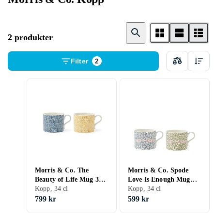
2 produkter
Filter
2
Morris & Co. The
Morris & Co. Spode
Beauty of Life Mug 34cl
Love Is Enough Mug
2-pack
Kopp, 34 cl
34cl 2-pack
Kopp, 34 cl
799 kr
599 kr