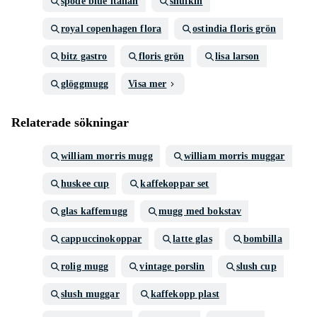
spode blue italian
snufkin
royal copenhagen flora
ostindia floris grön
bitz gastro
floris grön
lisa larson
glöggmugg
Visa mer
Relaterade sökningar
william morris mugg
william morris muggar
huskee cup
kaffekoppar set
glas kaffemugg
mugg med bokstav
cappuccinokoppar
latte glas
bombilla
rolig mugg
vintage porslin
slush cup
slush muggar
kaffekopp plast