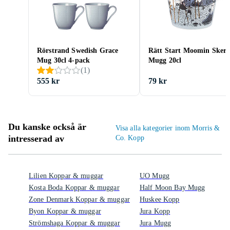
Rörstrand Swedish Grace
Rätt Start Moomin Skerr
Mug 30cl 4-pack
Mugg 20cl
(
1
)
555 kr
79 kr
Du kanske också är
Visa alla kategorier inom Morris &
intresserad av
Co. Kopp
Lilien Koppar & muggar
UO Mugg
Kosta Boda Koppar & muggar
Half Moon Bay Mugg
Zone Denmark Koppar & muggar
Huskee Kopp
Byon Koppar & muggar
Jura Kopp
Strömshaga Koppar & muggar
Jura Mugg