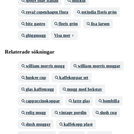
spode blue italian
snufkin
royal copenhagen flora
ostindia floris grön
bitz gastro
floris grön
lisa larson
glöggmugg
Visa mer
Relaterade sökningar
william morris mugg
william morris muggar
huskee cup
kaffekoppar set
glas kaffemugg
mugg med bokstav
cappuccinokoppar
latte glas
bombilla
rolig mugg
vintage porslin
slush cup
slush muggar
kaffekopp plast