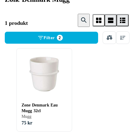
1 produkt
Filter
2
Zone Denmark Eau
Mugg 32cl
Mugg
75 kr