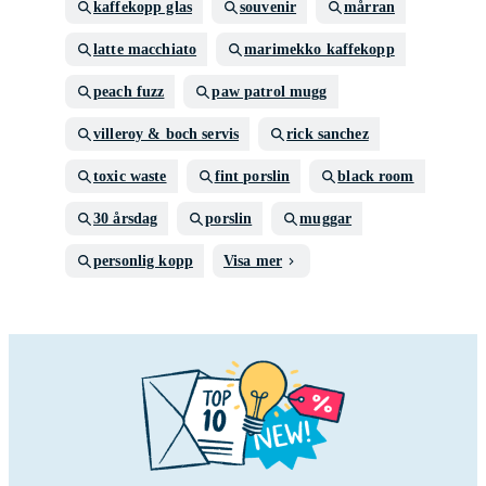
kaffekopp glas
souvenir
mårran
latte macchiato
marimekko kaffekopp
peach fuzz
paw patrol mugg
villeroy & boch servis
rick sanchez
toxic waste
fint porslin
black room
30 årsdag
porslin
muggar
personlig kopp
Visa mer