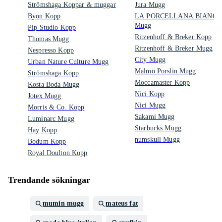
Strömshaga Koppar & muggar
Jura Mugg
Byon Kopp
LA PORCELLANA BIANCA
Mugg
Pip Studio Kopp
Ritzenhoff & Breker Kopp
Thomas Mugg
Ritzenhoff & Breker Mugg
Nespresso Kopp
City Mugg
Urban Nature Culture Mugg
Malmö Porslin Mugg
Strömshaga Kopp
Moccamaster Kopp
Kosta Boda Mugg
Nici Kopp
Jotex Mugg
Nici Mugg
Morris & Co. Kopp
Sakami Mugg
Luminarc Mugg
Starbucks Mugg
Hay Kopp
numskull Mugg
Bodum Kopp
Royal Doulton Kopp
Trendande sökningar
mumin mugg
mateus fat