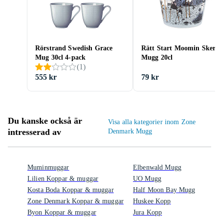
Rörstrand Swedish Grace
Rätt Start Moomin Skerr
Mug 30cl 4-pack
Mugg 20cl
(
1
)
555 kr
79 kr
Du kanske också är
Visa alla kategorier inom Zone
intresserad av
Denmark Mugg
Muminmuggar
Elbenwald Mugg
Lilien Koppar & muggar
UO Mugg
Kosta Boda Koppar & muggar
Half Moon Bay Mugg
Zone Denmark Koppar & muggar
Huskee Kopp
Byon Koppar & muggar
Jura Kopp