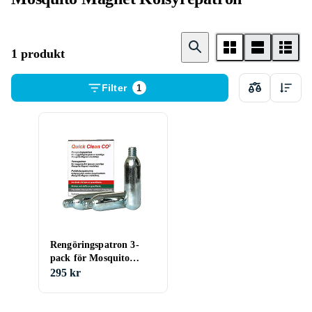
1 produkt
Filter
1
Rengöringspatron 3-
pack för Mosquito
Magnet
295 kr