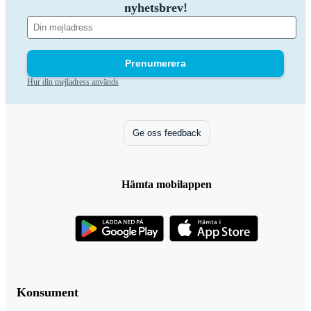
nyhetsbrev!
Prenumerera
Hur din mejladress används
Ge oss feedback
Hämta mobilappen
Konsument