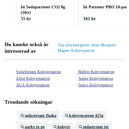
Isi Sodapatroner CO2 8g
Isi Patroner PRO 10-pac
(10st)
55 kr
161 kr
Du kanske också är
Visa alla kategorier inom Mosquito
intresserad av
Magnet Kolsyrepatron
SodaStream Kolsyrepatron
Bubliq Kolsyrepatron
Zefal Kolsyrepatron
Aarke Kolsyrepatron
AGA Kolsyrepatron
Senco Kolsyrepatron
Trendande sökningar
sodastream flaska
kolsyrepatron 425g
aarke to go
kolsyre
sodastream jet