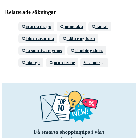
Relaterade sökningar
scarpa drago
mundaka
tantal
blue tarantula
klättring barn
la sportiva mythos
climbing shoes
hiangle
ocun ozone
Visa mer
Få smarta shoppingtips i vårt