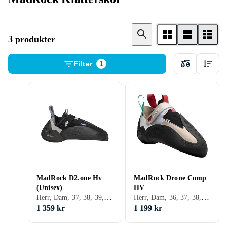
3 produkter
Filter
1
MadRock D2.one Hv
MadRock Drone Comp
(Unisex)
HV
Herr, Dam, 37, 38, 39, 40, 41, 42, 43, 44, 45, 46, 42.5, 44.5, 41.5, 39.5, 37.5, Svart
Herr, Dam, 36, 37, 38, 39, 40, 41, 42, 43, 44, 45, 42.5, 44.5, 47, 41.5, 39.5, Svart, Vit, Blå, Röd, Beige
1 359 kr
1 199 kr