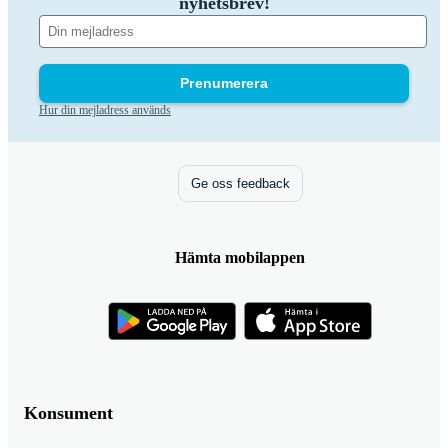
nyhetsbrev!
Prenumerera
Hur din mejladress används
Ge oss feedback
Hämta mobilappen
Konsument