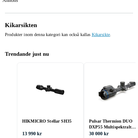
Annons
Kikarsikten
Produkter inom denna kategori kan också kallas
Kikarsikte
.
Trendande just nu
HIKMICRO Stellar SH35
Pulsar Thermion DUO
DXP55 Multispektralt
mörkersikte
13 990 kr
30 000 kr