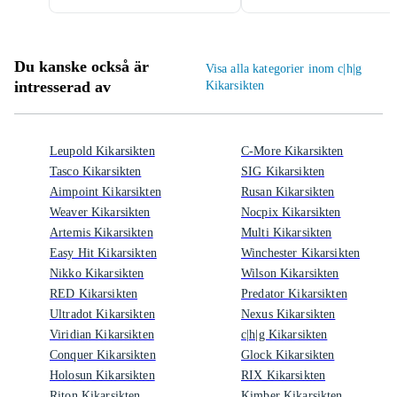
Du kanske också är
Visa alla kategorier inom c|h|g
intresserad av
Kikarsikten
Leupold Kikarsikten
C-More Kikarsikten
Tasco Kikarsikten
SIG Kikarsikten
Aimpoint Kikarsikten
Rusan Kikarsikten
Weaver Kikarsikten
Nocpix Kikarsikten
Artemis Kikarsikten
Multi Kikarsikten
Easy Hit Kikarsikten
Winchester Kikarsikten
Nikko Kikarsikten
Wilson Kikarsikten
RED Kikarsikten
Predator Kikarsikten
Ultradot Kikarsikten
Nexus Kikarsikten
Viridian Kikarsikten
c|h|g Kikarsikten
Conquer Kikarsikten
Glock Kikarsikten
Holosun Kikarsikten
RIX Kikarsikten
Riton Kikarsikten
Kimber Kikarsikten