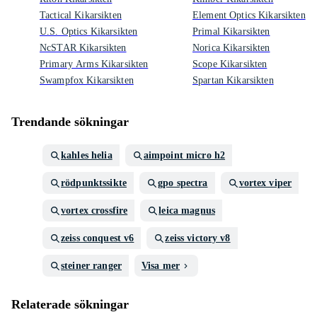
Tactical Kikarsikten
Element Optics Kikarsikten
U.S. Optics Kikarsikten
Primal Kikarsikten
NcSTAR Kikarsikten
Norica Kikarsikten
Primary Arms Kikarsikten
Scope Kikarsikten
Swampfox Kikarsikten
Spartan Kikarsikten
Trendande sökningar
kahles helia
aimpoint micro h2
rödpunktssikte
gpo spectra
vortex viper
vortex crossfire
leica magnus
zeiss conquest v6
zeiss victory v8
steiner ranger
Visa mer
Relaterade sökningar