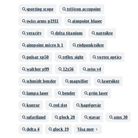
spotting scope
trijicon accupoint
swiss arms p1911
aimpoint blaser
veracity
delta titanium
nattsikte
aimpoint micro h 1
rödpunktsikte
pulsar xp50
reflex sight
vortex optics
walther p99
12x56
zeiss v4
schmidt bender
magnifier
lasersikte
lampa laser
bender
grön laser
kontur
red dot
hagelgevär
safariland
glock 20
stavar
amx 30
delta 4
glock 19
Visa mer