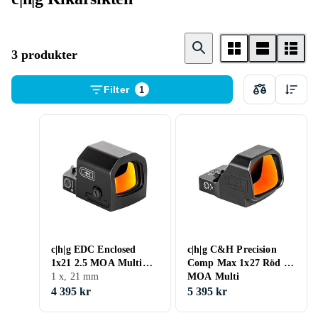
3 produkter
Filter
1
c|h|g EDC Enclosed
c|h|g C&H Precision
1x21 2.5 MOA Multi
Comp Max 1x27 Röd 2
Rödpunktsikte
1 x, 21 mm
MOA Multi
Rödpunktsikte
4 395 kr
5 395 kr