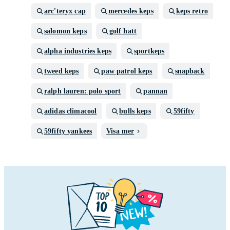
arc'teryx cap
mercedes keps
keps retro
salomon keps
golf hatt
alpha industries keps
sportkeps
tweed keps
paw patrol keps
snapback
ralph lauren: polo sport
pannan
adidas climacool
bulls keps
59fifty
59fifty yankees
Visa mer