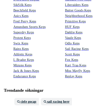
SikSilk Keps
Liberaiders Keps
Beechfield Keps
Butter Goods Keps
Asics Keps
Neighborhood Keps
Fred Perry Keps
Primitive Keps
Amundsen Sports Keps
HUF Keps
Superdry Keps
Dæhlie Keps
Protest Keps
Vaude Keps
Swix Keps
Odlo Keps
Rains Keps
Sail Racing Keps
Athletic Keps
Scott Keps
L.Brador Keps
Fox Keps
Mizuno Keps
Kari Traa Keps
Jack & Jones Keps
Miss Mayfly Keps
Endurance Keps
Replay Keps
Trendande sökningar
ciele gocap
sail racing herr