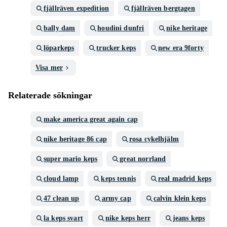
fjällräven expedition
fjällräven bergtagen
bally dam
houdini dunfri
nike heritage
löparkeps
trucker keps
new era 9forty
Visa mer
Relaterade sökningar
make america great again cap
nike heritage 86 cap
rosa cykelhjälm
super mario keps
great norrland
cloud lamp
keps tennis
real madrid keps
47 clean up
army cap
calvin klein keps
la keps svart
nike keps herr
jeans keps