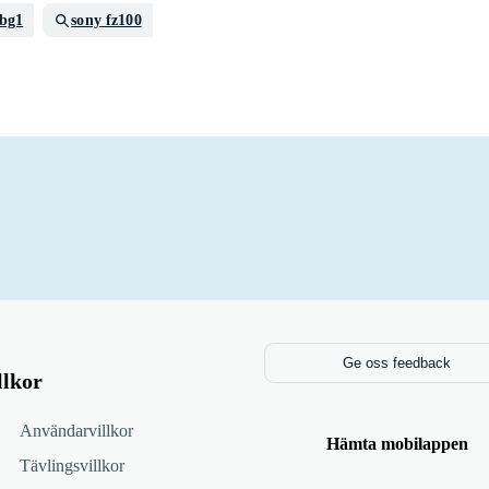
 bg1
sony fz100
Ge oss feedback
llkor
Användarvillkor
Hämta mobilappen
Tävlingsvillkor