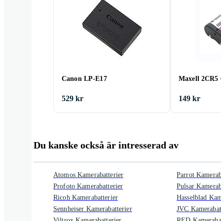
Canon LP-E17
Maxell 2CR5 
529 kr
149 kr
Du kanske också är intresserad av
Atomos Kamerabatterier
Parrot Kamerab
Profoto Kamerabatterier
Pulsar Kamerab
Ricoh Kamerabatterier
Hasselblad Kam
Sennheiser Kamerabatterier
JVC Kamerabatt
Viltrox Kamerabatterier
RED Kamerabat