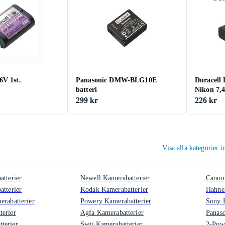
6V 1st.
Panasonic DMW-BLG10E
Duracell 
batteri
Nikon 7,
299 kr
226 kr
Visa alla kategorier
atterier
Newell Kamerabatterier
Canon
atterier
Kodak Kamerabatterier
Hahnel
erabatterier
Powery Kamerabatterier
Sony 
erier
Agfa Kamerabatterier
Panaso
terier
Swit Kamerabatterier
2-Pow