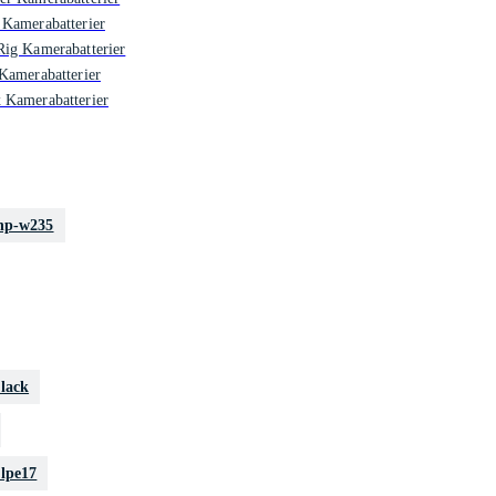
Kamerabatterier
ig Kamerabatterier
Kamerabatterier
 Kamerabatterier
np-w235
black
lpe17