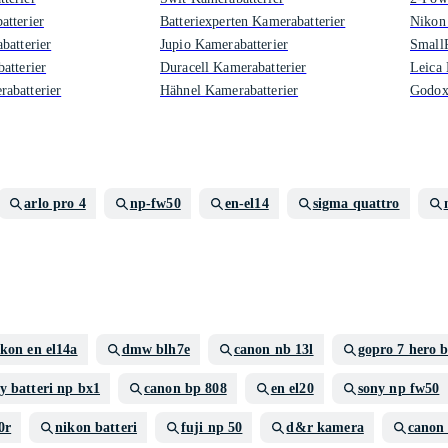
tterier
Batteriexperten Kamerabatterier
Nikon 
batterier
Jupio Kamerabatterier
SmallR
atterier
Duracell Kamerabatterier
Leica 
abatterier
Hähnel Kamerabatterier
Godox
arlo pro 4
np-fw50
en-el14
sigma quattro
ikon en el14a
dmw blh7e
canon nb 13l
gopro 7 hero 
y batteri np bx1
canon bp 808
en el20
sony np fw50
0r
nikon batteri
fuji np 50
d&r kamera
canon 