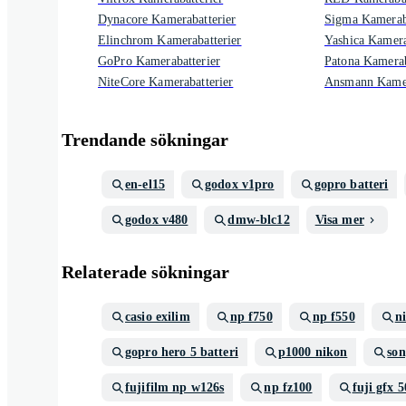
Dynacore Kamerabatterier
Sigma Kameraba
Elinchrom Kamerabatterier
Yashica Kamera
GoPro Kamerabatterier
Patona Kamerab
NiteCore Kamerabatterier
Ansmann Kamer
Trendande sökningar
en-el15
godox v1pro
gopro batteri
godox v480
dmw-blc12
Visa mer
Relaterade sökningar
casio exilim
np f750
np f550
n
gopro hero 5 batteri
p1000 nikon
son
fujifilm np w126s
np fz100
fuji gfx 5