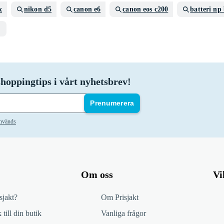
x
nikon d5
canon e6
canon eos c200
batteri np
hoppingtips i vårt nyhetsbrev!
Prenumerera
används
Om oss
Vi
sjakt?
Om Prisjakt
 till din butik
Vanliga frågor