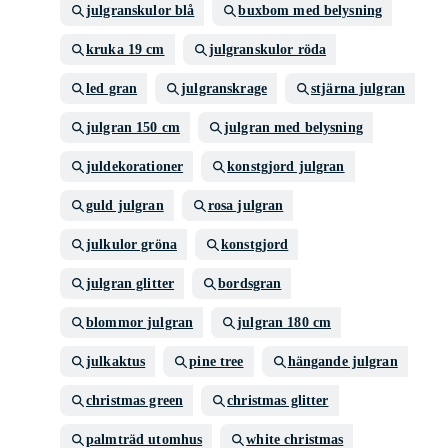
julgranskulor blå
buxbom med belysning
kruka 19 cm
julgranskulor röda
led gran
julgranskrage
stjärna julgran
julgran 150 cm
julgran med belysning
juldekorationer
konstgjord julgran
guld julgran
rosa julgran
julkulor gröna
konstgjord
julgran glitter
bordsgran
blommor julgran
julgran 180 cm
julkaktus
pine tree
hängande julgran
christmas green
christmas glitter
palmträd utomhus
white christmas