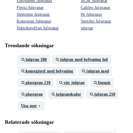
Europalms Julgranar
AGM Julgranar
Fiesta Julgranar
Galileo Julgranar
Stemning Julgranar
Hi Julgranar
Konstgran Julgranar
Spetebo Julgranar
Teknikproffset Julgranar
julgran
Trendande sökningar
julgran 180
julgran med belysning led
konstgjord med belysning
julgran med
plastgran 210
vitt julgran
ljusnät
plastgran
julgranskulor
julgran 210
Visa mer
Relaterade sökningar