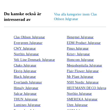
Du kanske också är
Visa alla kategorier inom Clas
intresserad av
Ohlson Julgranar
Clas Ohlson Julgranar
Hengmei Julgranar
Evergreen Julgranar
EDM Product Julgranar
CWY Julgranar
Pinus Julgranar
Northix Julgranar
Krist+ Julgranar
Veli Line Denmark Julgranar
Homcom Julgranar
Chaks Julgranar
Megashopitalia Julgranar
Ekvip Julgranar
Flair Flower Julgranar
Black Julgranar
Mr Plant Julgranar
Everlands Julgranar
NSH Nordic Julgranar
Himaly Julgranar
HEITMANN DECO Julgrana
Salcar Julgranar
Northio Julgranar
THUN Julgranar
SMEREKA Julgranar
Lumineo Julgranar
Uten Julgranar