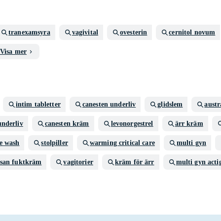
tranexamsyra
vagivital
ovesterin
cernitol novum
Visa mer
intim tabletter
canesten underliv
glidslem
austr
underliv
canesten kräm
levonorgestrel
ärr kräm
e wash
stolpiller
warming critical care
multi gyn
isan fuktkräm
vagitorier
kräm för ärr
multi gyn acti