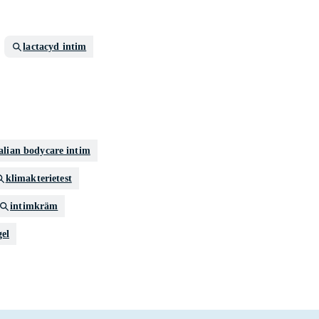
lactacyd intim
alian bodycare intim
klimakterietest
intimkräm
gel