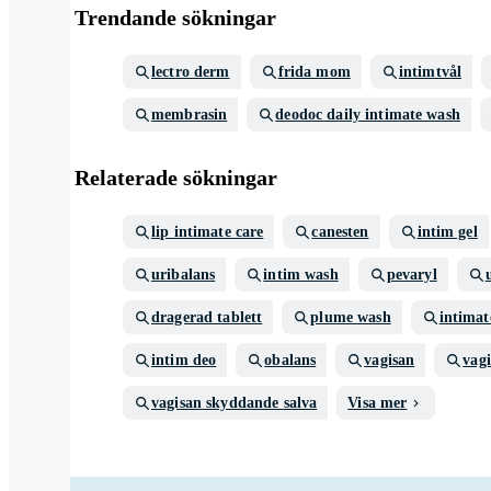
Trendande sökningar
lectro derm
frida mom
intimtvål
membrasin
deodoc daily intimate wash
Relaterade sökningar
lip intimate care
canesten
intim gel
uribalans
intim wash
pevaryl
dragerad tablett
plume wash
intimat
intim deo
obalans
vagisan
vag
vagisan skyddande salva
Visa mer