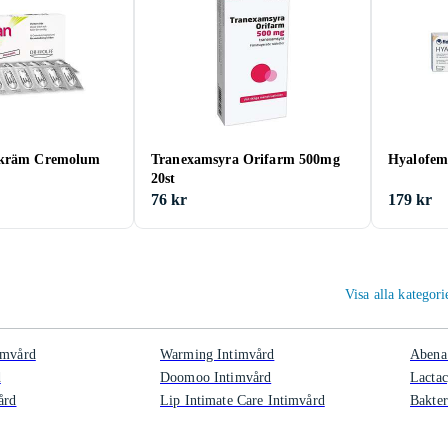
tkräm Cremolum
Tranexamsyra Orifarm 500mg
Hyalofem
20st
76 kr
179 kr
Visa alla kategor
imvård
Warming Intimvård
Abena
d
Doomoo Intimvård
Lactac
ård
Lip Intimate Care Intimvård
Bakter