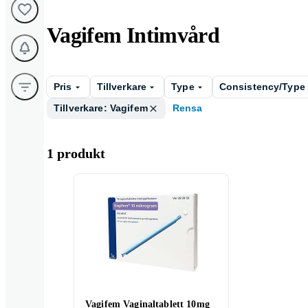
Vagifem Intimvård
Pris
Tillverkare
Type
Consistency/Type
Tillverkare: Vagifem
Rensa
1 produkt
Vagifem Vaginaltablett 10mg