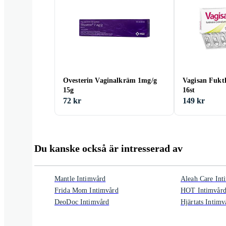
Ovesterin Vaginalkräm 1mg/g
Vagisan Fuk
15g
16st
72 kr
149 kr
Du kanske också är intresserad av
Mantle Intimvård
Aleah Care Int
Frida Mom Intimvård
HOT Intimvår
DeoDoc Intimvård
Hjärtats Intimv