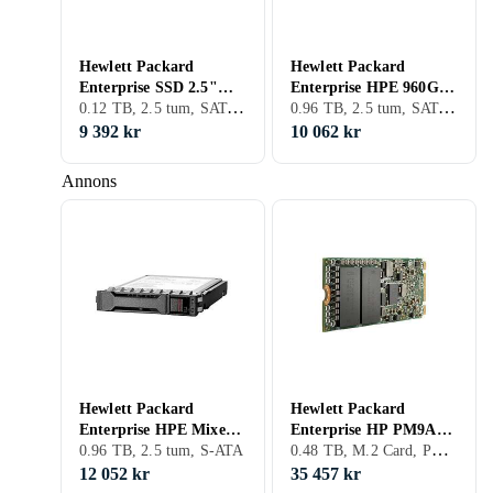
Hewlett Packard
Hewlett Packard
Enterprise SSD 2.5"
Enterprise HPE 960GB
0.12 TB, 2.5 tum, SATA III (6Gb/s), S-ATA
0.96 TB, 2.5 tum, SATA III (6Gb/s), S-ATA
SATA 120GB
2.5 SATA SSD
9 392 kr
10 062 kr
Annons
Hewlett Packard
Hewlett Packard
Enterprise HPE Mixed
Enterprise HP PM9A3
0.48 TB, M.2 Card, PCIe Gen4 x4 NVMe
Use 5400M 2,5" SATA
0.96 TB, 2.5 tum, S-ATA
M.2 2280 PCIe 4.0
6Gb/s SSD 960GB
NVMe 480GB
12 052 kr
35 457 kr