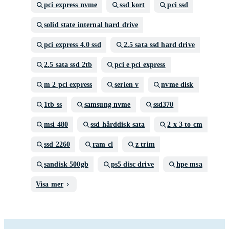
pci express nvme
ssd kort
pci ssd
solid state internal hard drive
pci express 4.0 ssd
2.5 sata ssd hard drive
2.5 sata ssd 2tb
pci e pci express
m 2 pci express
serien v
nvme disk
1tb ss
samsung nvme
ssd370
msi 480
ssd hårddisk sata
2 x 3 to cm
ssd 2260
ram cl
z trim
sandisk 500gb
ps5 disc drive
hpe msa
Visa mer