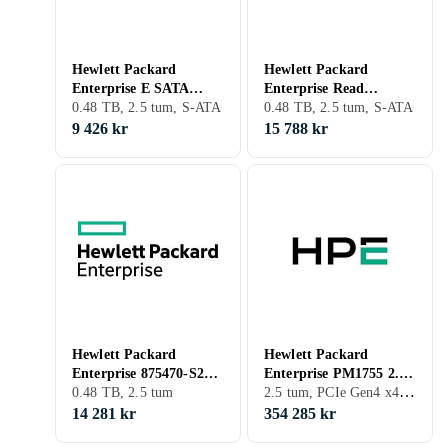
Hewlett Packard
Hewlett Packard
Enterprise E SATA
Enterprise Read
480GB
0.48 TB, 2.5 tum, S-ATA
Intensive SSD SATA
0.48 TB, 2.5 tum, S-ATA
6Gb/s 480GB
9 426 kr
15 788 kr
Hewlett Packard
Hewlett Packard
Enterprise 875470-S21
Enterprise PM1755 2.5"
2.5 tum, PCIe Gen4 x4 NVMe
SSD 480GB
0.48 TB, 2.5 tum
SFF U.3 PCIe 4.0
NVMe 3.2Tt
14 281 kr
354 285 kr