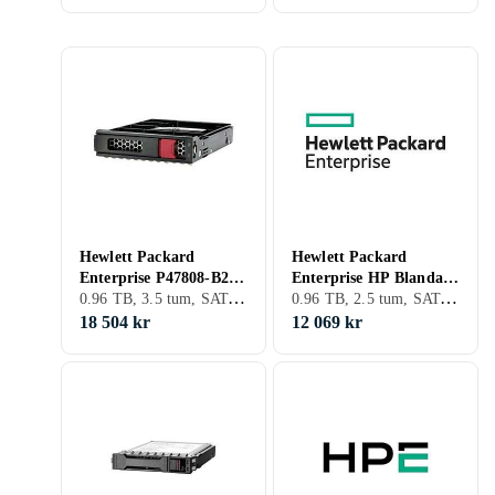
Hewlett Packard
Hewlett Packard
Enterprise P47808-B21
Enterprise HP Blandad
0.96 TB, 3.5 tum, SATA III (6Gb/s), S-ATA
0.96 TB, 2.5 tum, SATA III (6Gb/s), S-ATA
SSD SATA 960GB
användning 2.5 SATA
960GB
18 504 kr
12 069 kr