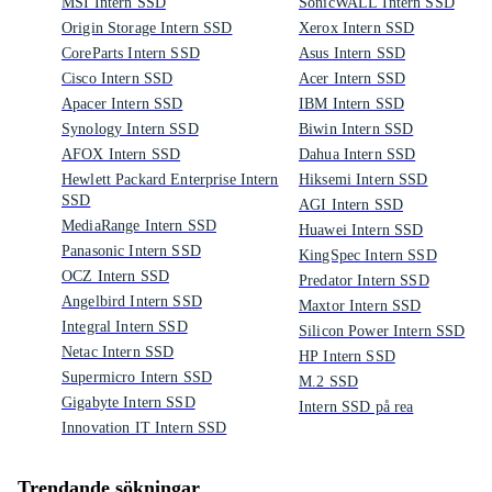
MSI Intern SSD
SonicWALL Intern SSD
Origin Storage Intern SSD
Xerox Intern SSD
CoreParts Intern SSD
Asus Intern SSD
Cisco Intern SSD
Acer Intern SSD
Apacer Intern SSD
IBM Intern SSD
Synology Intern SSD
Biwin Intern SSD
AFOX Intern SSD
Dahua Intern SSD
Hewlett Packard Enterprise Intern
Hiksemi Intern SSD
SSD
AGI Intern SSD
MediaRange Intern SSD
Huawei Intern SSD
Panasonic Intern SSD
KingSpec Intern SSD
OCZ Intern SSD
Predator Intern SSD
Angelbird Intern SSD
Maxtor Intern SSD
Integral Intern SSD
Silicon Power Intern SSD
Netac Intern SSD
HP Intern SSD
Supermicro Intern SSD
M.2 SSD
Gigabyte Intern SSD
Intern SSD på rea
Innovation IT Intern SSD
Trendande sökningar