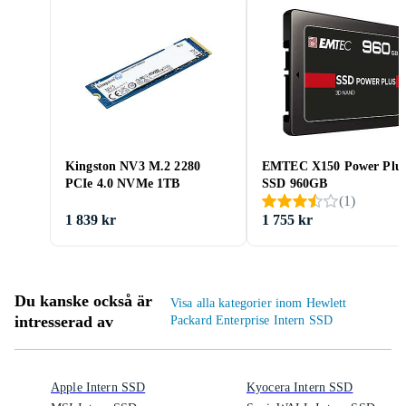
Kingston NV3 M.2 2280
EMTEC X150 Power Plu
PCIe 4.0 NVMe 1TB
SSD 960GB
(
1
)
1 839 kr
1 755 kr
Du kanske också är
Visa alla kategorier inom Hewlett
intresserad av
Packard Enterprise Intern SSD
Apple Intern SSD
Kyocera Intern SSD