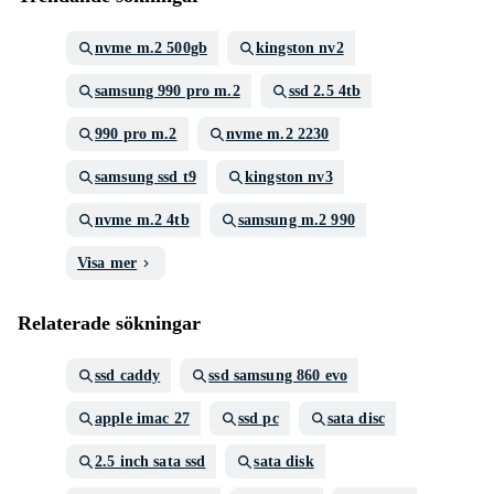
nvme m.2 500gb
kingston nv2
samsung 990 pro m.2
ssd 2.5 4tb
990 pro m.2
nvme m.2 2230
samsung ssd t9
kingston nv3
nvme m.2 4tb
samsung m.2 990
Visa mer
Relaterade sökningar
ssd caddy
ssd samsung 860 evo
apple imac 27
ssd pc
sata disc
2.5 inch sata ssd
sata disk