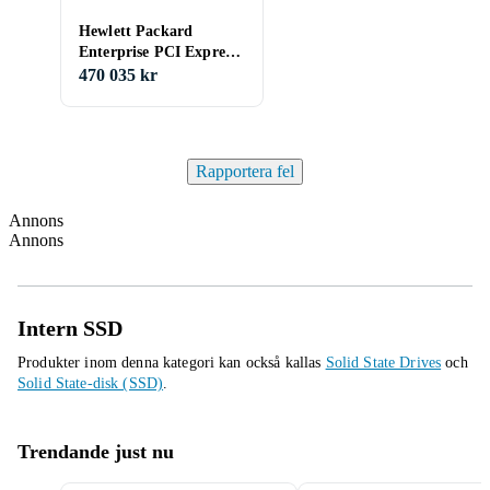
Hewlett Packard
Enterprise PCI Express
5.0 NVMe SSD 3.84TB
470 035 kr
Rapportera fel
Annons
Annons
Intern SSD
Produkter inom denna kategori kan också kallas
Solid State Drives
och
Solid State-disk (SSD)
.
Trendande just nu