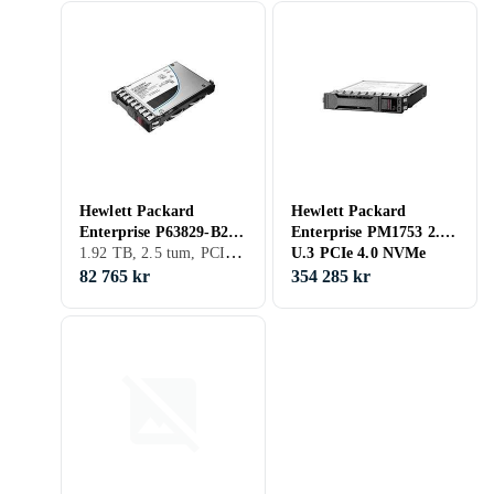
Hewlett Packard
Hewlett Packard
Enterprise P63829-B21
Enterprise PM1753 2.5"
1.92 TB, 2.5 tum, PCIe Gen4 x4 NVMe
U.3 PCIe 4.0 NVMe
U.3 PCIe 4.0 NVMe
1.92TB
SSD 3.84Tt
82 765 kr
354 285 kr