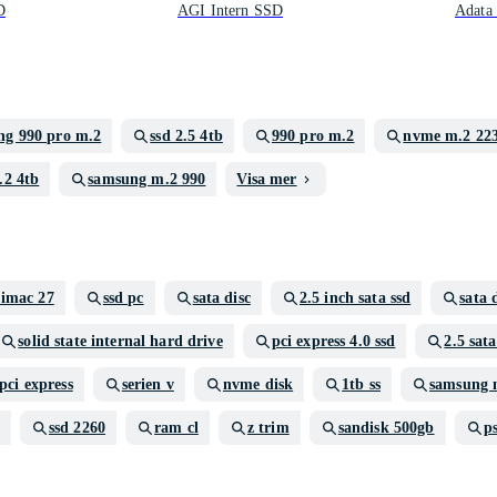
D
AGI Intern SSD
Adata
ng 990 pro m.2
ssd 2.5 4tb
990 pro m.2
nvme m.2 22
2 4tb
samsung m.2 990
Visa mer
 imac 27
ssd pc
sata disc
2.5 inch sata ssd
sata 
solid state internal hard drive
pci express 4.0 ssd
2.5 sat
pci express
serien v
nvme disk
1tb ss
samsung 
ssd 2260
ram cl
z trim
sandisk 500gb
ps