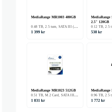
MediaRange MR1003 480GB
MediaRange S
2.5" 120GB
0.48 TB, 2.5 tum, SATA III (6Gb/s)
1 399 kr
538 kr
MediaRange MR1023 512GB
MediaRange
0.51 TB, M.2 Card, SATA III (6Gb/s)
1 831 kr
1 772 kr