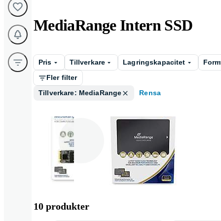
MediaRange Intern SSD
Pris
Tillverkare
Lagringskapacitet
Form
Fler filter
Tillverkare: MediaRange
Rensa
M . 2 Card
2 . 5 tum
10 produkter