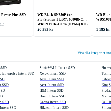
Power Plus SSD
WD Black SN850P for
WD Blue
PlayStation 5 BBYV0080BNC-
WDS100T
(
1
)
WRSN PCIe 4.0 x4 (NVMe) 8TB
20 383 kr
1 185 kr
Visa alla kategorier 
n SSD
SonicWALL Intern SSD
Huawe
d Enterprise Intern SSD
Xerox Intern SSD
Toshi
SSD
Asus Intern SSD
Sabren
rn SSD
Acer Intern SSD
KingS
 SSD
IBM Intern SSD
Predat
SD
Biwin Intern SSD
Maxto
rn SSD
Dahua Intern SSD
Dell I
 Intern SSD
Hiksemi Intern SSD
Silico