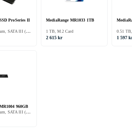
SD ProSeries II
MediaRange MR1033 1TB
MediaR
0.12 TB, 2.5 tum, SATA III (6Gb/s)
1 TB, M.2 Card
0.51 TB
2 615 kr
1 597 k
 MR1004 960GB
0.96 TB, 2.5 tum, SATA III (6Gb/s), S-ATA