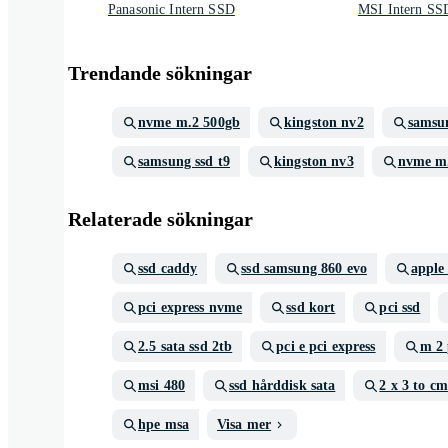
Panasonic Intern SSD
MSI Intern SS
Trendande sökningar
nvme m.2 500gb
kingston nv2
samsu
samsung ssd t9
kingston nv3
nvme m.
Relaterade sökningar
ssd caddy
ssd samsung 860 evo
apple
pci express nvme
ssd kort
pci ssd
2.5 sata ssd 2tb
pci e pci express
m 2 
msi 480
ssd hårddisk sata
2 x 3 to cm
hpe msa
Visa mer