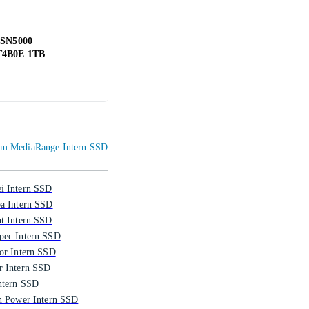
 SN5000
Kingston Fury Renegade PCIe
Silic
4B0E 1TB
4.0 NVMe M.2 SSD Heatsink
PCIe
1TB
1 989 kr
515 
inom MediaRange Intern SSD
i Intern SSD
ba Intern SSD
t Intern SSD
pec Intern SSD
or Intern SSD
r Intern SSD
ntern SSD
n Power Intern SSD