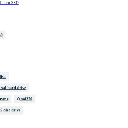
 Intern SSD
30
disk
a ssd hard drive
nvme
ssd370
5 disc drive