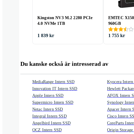
Kingston NV3 M.2 2280 PCIe
EMTEC X150 
4.0 NVMe 1TB
960GB
1 839 kr
1 755 kr
Du kanske också är intresserad av
MediaRange Intern SSD
Kyocera Inter
Innovation IT Intern SSD
Hewlett Packar
Apple Intern SSD
AFOX Intern 
Supermicro Intern SSD
Synology Inte
Netac Intern SSD
Apacer Intern
Integral Intern SSD
Cisco Intern S
Angelbird Intern SSD
CoreParts Inte
OCZ Intern SSD
Origin Storage