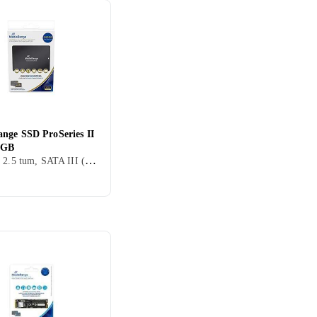
nge SSD ProSeries II
0GB
0.24 TB, 2.5 tum, SATA III (6Gb/s)