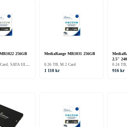
 MR1022 256GB
MediaRange MR1031 256GB
MediaRa
2.5" 24
0.26 TB, M.2 Card, SATA III (6Gb/s)
0.26 TB, M.2 Card
1 110 kr
916 kr