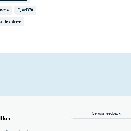
nvme
ssd370
5 disc drive
Ge oss feedback
llkor