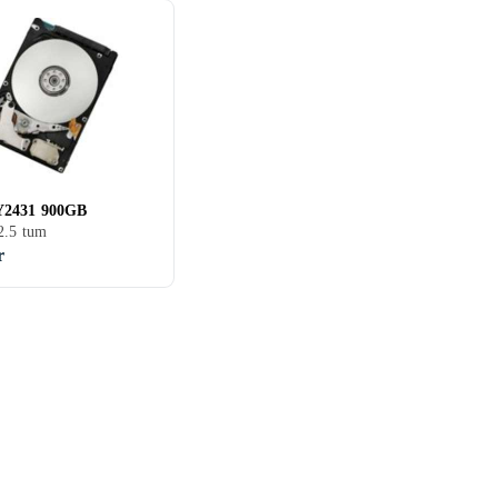
Y2431 900GB
2.5 tum
r