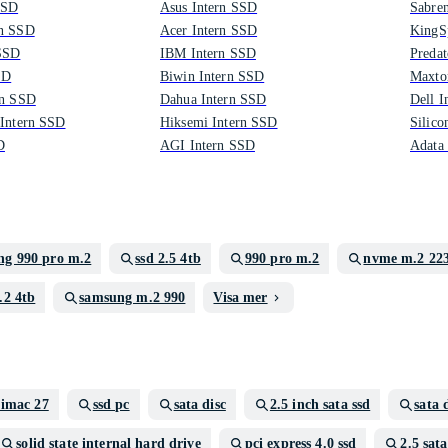
SSD
Asus Intern SSD
Sabren
rn SSD
Acer Intern SSD
KingS
 SSD
IBM Intern SSD
Predat
SD
Biwin Intern SSD
Maxto
rn SSD
Dahua Intern SSD
Dell I
 Intern SSD
Hiksemi Intern SSD
Silico
D
AGI Intern SSD
Adata
ng 990 pro m.2
ssd 2.5 4tb
990 pro m.2
nvme m.2 22
2 4tb
samsung m.2 990
Visa mer
 imac 27
ssd pc
sata disc
2.5 inch sata ssd
sata 
solid state internal hard drive
pci express 4.0 ssd
2.5 sat