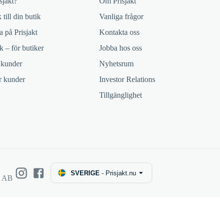
sjakt?
Om Prisjakt
 till din butik
Vanliga frågor
 på Prisjakt
Kontakta oss
k – för butiker
Jobba hos oss
 kunder
Nyhetsrum
ör kunder
Investor Relations
Tillgänglighet
SVERIGE
-
Prisjakt.nu
e AB