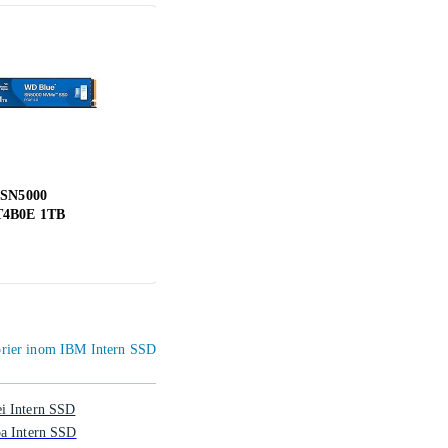
 SN5000
Kingston Fury Renegade PCIe
Silic
4B0E 1TB
4.0 NVMe M.2 SSD Heatsink
PCIe
1TB
1 989 kr
515 
gorier inom IBM Intern SSD
i Intern SSD
ba Intern SSD