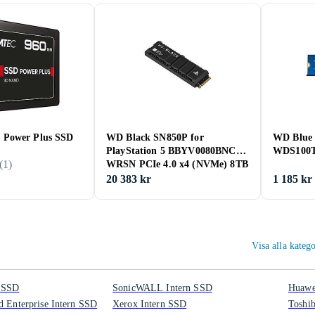
Power Plus SSD
WD Black SN850P for
WD Blue
PlayStation 5 BBYV0080BNC-
WDS100T
(
1
)
WRSN PCIe 4.0 x4 (NVMe) 8TB
20 383 kr
1 185 kr
Visa alla kate
n SSD
SonicWALL Intern SSD
Huawe
d Enterprise Intern SSD
Xerox Intern SSD
Toshi