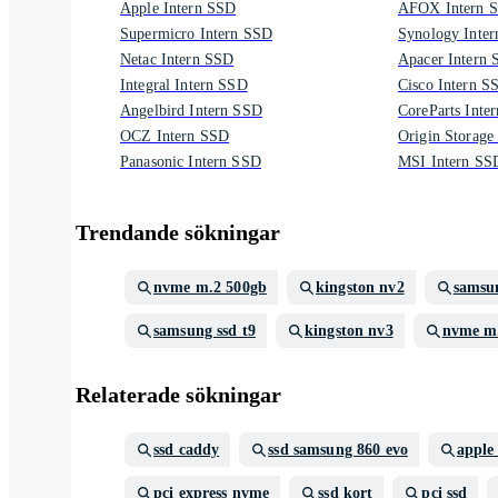
Apple Intern SSD
AFOX Intern 
Supermicro Intern SSD
Synology Inte
Netac Intern SSD
Apacer Intern
Integral Intern SSD
Cisco Intern S
Angelbird Intern SSD
CoreParts Inte
OCZ Intern SSD
Origin Storage
Panasonic Intern SSD
MSI Intern SS
Trendande sökningar
nvme m.2 500gb
kingston nv2
samsu
samsung ssd t9
kingston nv3
nvme m.
Relaterade sökningar
ssd caddy
ssd samsung 860 evo
apple
pci express nvme
ssd kort
pci ssd