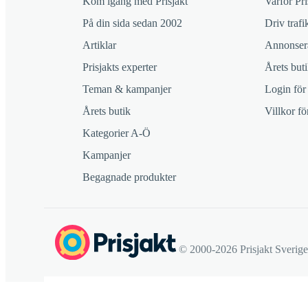
Kom igång med Prisjakt
Varför Pri
På din sida sedan 2002
Driv trafik
Artiklar
Annonsera
Prisjakts experter
Årets buti
Teman & kampanjer
Login för
Årets butik
Villkor f
Kategorier A-Ö
Kampanjer
Begagnade produkter
© 2000-2026 Prisjakt Sverig