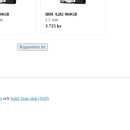
00GB
IBM A282 900GB
um
2.5 tum
3 715 kr
Rapportera fel
es
och
Solid State-disk (SSD)
.