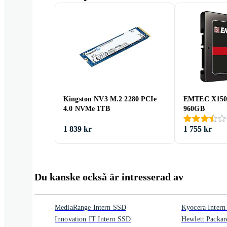
Kingston NV3 M.2 2280 PCIe
EMTEC X150 
4.0 NVMe 1TB
960GB
1 839 kr
1 755 kr
Du kanske också är intresserad av
MediaRange Intern SSD
Kyocera Inter
Innovation IT Intern SSD
Hewlett Packar