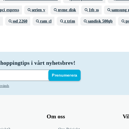
pci express
serien v
nvme disk
1tb ss
samsung 
ssd 2260
ram cl
z trim
sandisk 500gb
ps
hoppingtips i vårt nyhetsbrev!
Prenumerera
används
Om oss
Vi