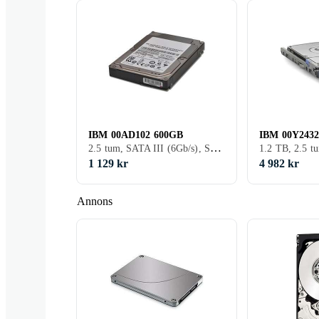
IBM 00AD102 600GB
IBM 00Y2432
2.5 tum, SATA III (6Gb/s), S-ATA
1.2 TB, 2.5 t
1 129 kr
4 982 kr
Annons