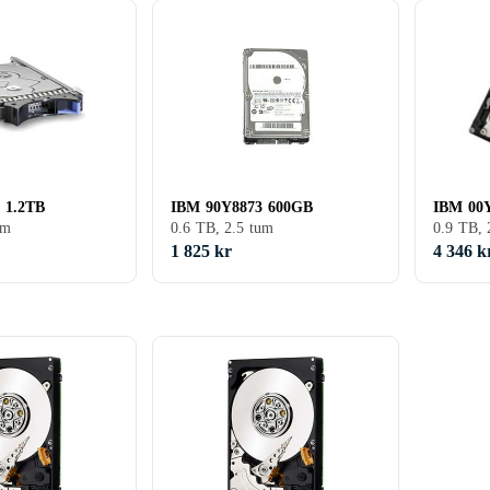
 1.2TB
IBM 90Y8873 600GB
IBM 00
um
0.6 TB, 2.5 tum
0.9 TB, 
1 825 kr
4 346 k