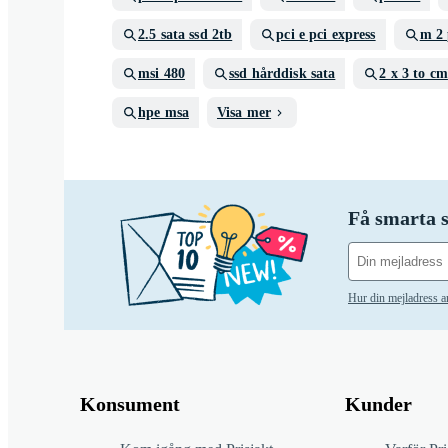
2.5 sata ssd 2tb
pci e pci express
m 2 
msi 480
ssd hårddisk sata
2 x 3 to cm
hpe msa
Visa mer
Få smarta s
Hur din mejladress 
Konsument
Kunder