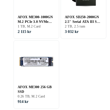
AFOX ME300-1000GN
AFOX SD250-2000GN
M.2 PCIe 3.0 NVMe
2.5" Serial ATA III SSD
SSD 1TB
1 TB, M.2 Card
2TB
2 TB, 2.5 tum
2 115 kr
3 032 kr
AFOX ME300 256 GB
SSD
0.26 TB, M.2 Card
914 kr