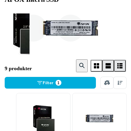
2 . 5 tum
M . 2 Card
9 produkter
Filter
1