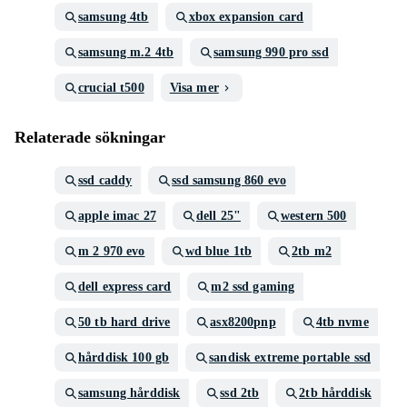
samsung 4tb
xbox expansion card
samsung m.2 4tb
samsung 990 pro ssd
crucial t500
Visa mer
Relaterade sökningar
ssd caddy
ssd samsung 860 evo
apple imac 27
dell 25"
western 500
m 2 970 evo
wd blue 1tb
2tb m2
dell express card
m2 ssd gaming
50 tb hard drive
asx8200pnp
4tb nvme
hårddisk 100 gb
sandisk extreme portable ssd
samsung hårddisk
ssd 2tb
2tb hårddisk