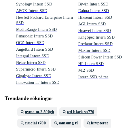
Synology Intern SSD
Biwin Intern SSD
AFOX Intern SSD
Dahua Intern SSD
Hewlett Packard Enterprise Intern
Hiksemi Intern SSD
SSD
AGI Intern SSD
MediaRange Intern SSD
Huawei Intern SSD
Panasonic Intern SSD
KingSpec Intern SSD
OCZ Intern SSD
Predator Intern SSD
Angelbird Intern SSD
Maxtor Intern SSD
Integral Intern SSD
Silicon Power Intern SSD
Netac Intern SSD
HP Intern SSD
Supermicro Intern SSD
M.2 SSD
Gigabyte Intern SSD
Intern SSD på rea
Innovation IT Intern SSD
Trendande sökningar
nvme m.2 500gb
wd black sn770
crucial t700
samsung t9
krypterat