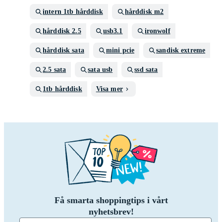
intern 1tb hårddisk
hårddisk m2
hårddisk 2.5
usb3.1
ironwolf
hårddisk sata
mini pcie
sandisk extreme
2.5 sata
sata usb
ssd sata
1tb hårddisk
Visa mer
Få smarta shoppingtips i vårt
nyhetsbrev!