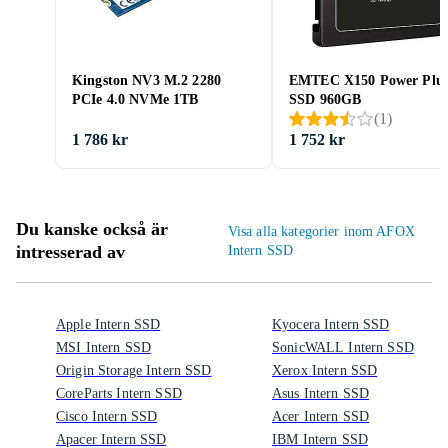
Kingston NV3 M.2 2280
EMTEC X150 Power Plu
PCIe 4.0 NVMe 1TB
SSD 960GB
(
1
)
1 786 kr
1 752 kr
Du kanske också är
Visa alla kategorier inom AFOX
intresserad av
Intern SSD
Apple Intern SSD
Kyocera Intern SSD
MSI Intern SSD
SonicWALL Intern SSD
Origin Storage Intern SSD
Xerox Intern SSD
CoreParts Intern SSD
Asus Intern SSD
Cisco Intern SSD
Acer Intern SSD
Apacer Intern SSD
IBM Intern SSD