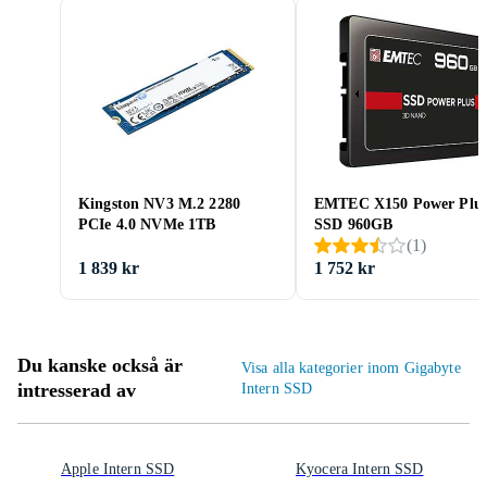
Kingston NV3 M.2 2280
EMTEC X150 Power Plu
PCIe 4.0 NVMe 1TB
SSD 960GB
(
1
)
1 839 kr
1 752 kr
Du kanske också är
Visa alla kategorier inom Gigabyte
intresserad av
Intern SSD
Apple Intern SSD
Kyocera Intern SSD