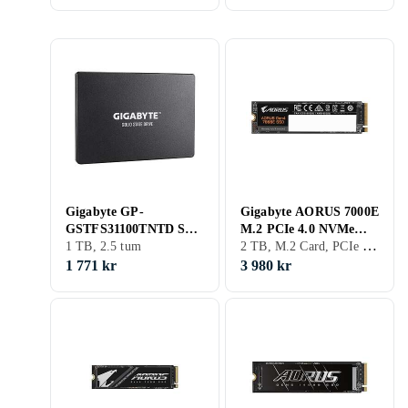
Gigabyte GP-
Gigabyte AORUS 7000E
GSTFS31100TNTD SSD
M.2 PCIe 4.0 NVMe
2 TB, M.2 Card, PCIe Gen4 x4 NVMe
1TB
1 TB, 2.5 tum
2TB
1 771 kr
3 980 kr