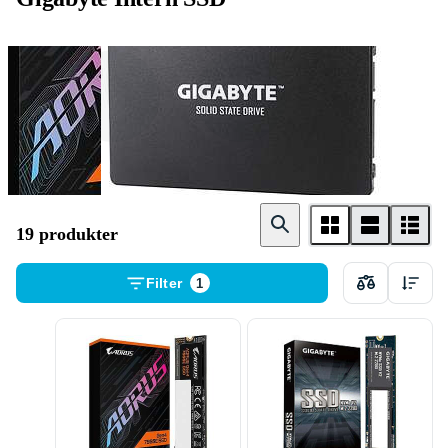
M . 2 Card
2 . 5 tum
19 produkter
Filter
1