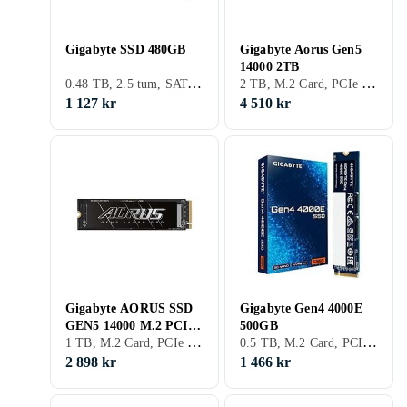
Gigabyte SSD 480GB
Gigabyte Aorus Gen5
14000 2TB
0.48 TB, 2.5 tum, SATA III (6Gb/s), S-ATA
2 TB, M.2 Card, PCIe Gen5 x4 NVMe
1 127 kr
4 510 kr
Gigabyte AORUS SSD
Gigabyte Gen4 4000E
GEN5 14000 M.2 PCIE
500GB
1 TB, M.2 Card, PCIe Gen5 x4 NVMe
0.5 TB, M.2 Card, PCIe Gen4 x4 NVMe
1TB
2 898 kr
1 466 kr