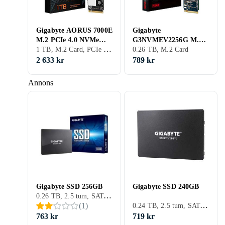
Gigabyte AORUS 7000E
Gigabyte
M.2 PCIe 4.0 NVMe
G3NVMEV2256G M.2
1 TB, M.2 Card, PCIe Gen4 x4 NVMe
1TB
PCI Express 3.0 NVMe
0.26 TB, M.2 Card
256GB
2 633 kr
789 kr
Annons
Gigabyte SSD 256GB
Gigabyte SSD 240GB
0.26 TB, 2.5 tum, SATA III (6Gb/s), S-ATA
0.24 TB, 2.5 tum, SATA III (6Gb/s), S-ATA
(
1
)
763 kr
719 kr