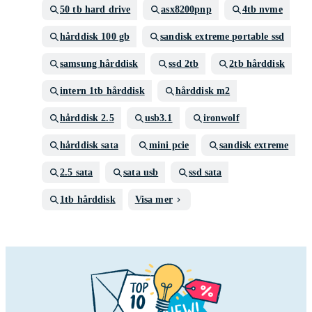
50 tb hard drive
asx8200pnp
4tb nvme
hårddisk 100 gb
sandisk extreme portable ssd
samsung hårddisk
ssd 2tb
2tb hårddisk
intern 1tb hårddisk
hårddisk m2
hårddisk 2.5
usb3.1
ironwolf
hårddisk sata
mini pcie
sandisk extreme
2.5 sata
sata usb
ssd sata
1tb hårddisk
Visa mer