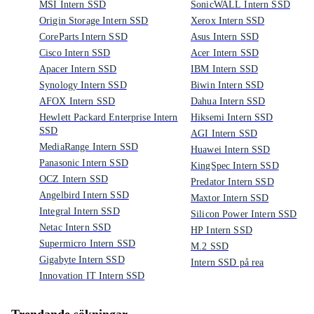
MSI Intern SSD
SonicWALL Intern SSD
Origin Storage Intern SSD
Xerox Intern SSD
CoreParts Intern SSD
Asus Intern SSD
Cisco Intern SSD
Acer Intern SSD
Apacer Intern SSD
IBM Intern SSD
Synology Intern SSD
Biwin Intern SSD
AFOX Intern SSD
Dahua Intern SSD
Hewlett Packard Enterprise Intern
Hiksemi Intern SSD
SSD
AGI Intern SSD
MediaRange Intern SSD
Huawei Intern SSD
Panasonic Intern SSD
KingSpec Intern SSD
OCZ Intern SSD
Predator Intern SSD
Angelbird Intern SSD
Maxtor Intern SSD
Integral Intern SSD
Silicon Power Intern SSD
Netac Intern SSD
HP Intern SSD
Supermicro Intern SSD
M.2 SSD
Gigabyte Intern SSD
Intern SSD på rea
Innovation IT Intern SSD