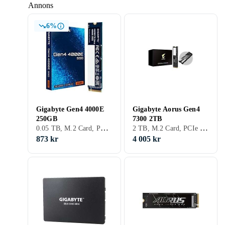
Annons
6%
Gigabyte Gen4 4000E
Gigabyte Aorus Gen4
250GB
7300 2TB
0.05 TB, M.2 Card, PCIe Gen4 x4 NVMe
2 TB, M.2 Card, PCIe Gen4 x4 NVMe
873 kr
4 005 kr