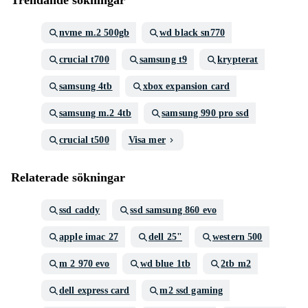
Trendande sökningar
nvme m.2 500gb
wd black sn770
crucial t700
samsung t9
krypterat
samsung 4tb
xbox expansion card
samsung m.2 4tb
samsung 990 pro ssd
crucial t500
Visa mer
Relaterade sökningar
ssd caddy
ssd samsung 860 evo
apple imac 27
dell 25"
western 500
m 2 970 evo
wd blue 1tb
2tb m2
dell express card
m2 ssd gaming