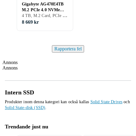
Gigabyte AG470E4TB
M.2 PCIe 4.0 NVMe
4 TB, M.2 Card, PCIe Gen4 x4 NVMe
SSD 4TB
8 669 kr
Rapportera fel
Annons
Annons
Intern SSD
Produkter inom denna kategori kan också kallas
Solid State Drives
och
Solid State-disk (SSD)
.
Trendande just nu