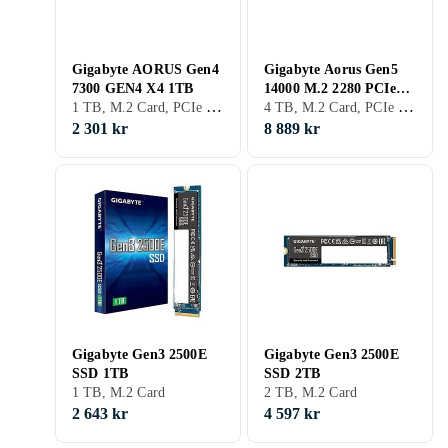
Gigabyte AORUS Gen4
Gigabyte Aorus Gen5
7300 GEN4 X4 1TB
14000 M.2 2280 PCIe
1 TB, M.2 Card, PCIe Gen4 x4 NVMe
4 TB, M.2 Card, PCIe Gen5 x4 NVMe
5.0 X4 NVMe 4TB
2 301 kr
8 889 kr
Gigabyte Gen3 2500E
Gigabyte Gen3 2500E
SSD 1TB
SSD 2TB
1 TB, M.2 Card
2 TB, M.2 Card
2 643 kr
4 597 kr