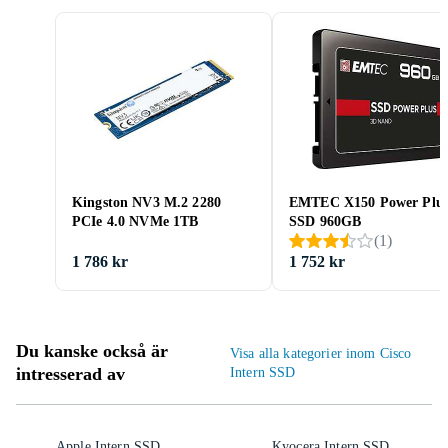
Kingston NV3 M.2 2280
EMTEC X150 Power Plu
PCIe 4.0 NVMe 1TB
SSD 960GB
(
1
)
1 786 kr
1 752 kr
Du kanske också är
Visa alla kategorier inom Cisco
intresserad av
Intern SSD
Apple Intern SSD
Kyocera Intern SSD