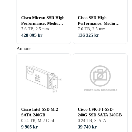
Cisco Micron SSD High
Cisco SSD High
Performance, Medium
Performance, Medium
Endurance 7,6 TB
7.6 TB, 2.5 tum
Endurance 7,6 TB
7.6 TB, 2.5 tum
428 095 kr
136 325 kr
Annons
Cisco Intel SSD M.2
Cisco C9K-F1-SSD-
SATA 240GB
240G SSD SATA 240GB
0.24 TB, M.2 Card
0.24 TB, S-ATA
9 905 kr
39 740 kr