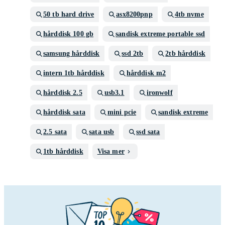
50 tb hard drive
asx8200pnp
4tb nvme
hårddisk 100 gb
sandisk extreme portable ssd
samsung hårddisk
ssd 2tb
2tb hårddisk
intern 1tb hårddisk
hårddisk m2
hårddisk 2.5
usb3.1
ironwolf
hårddisk sata
mini pcie
sandisk extreme
2.5 sata
sata usb
ssd sata
1tb hårddisk
Visa mer