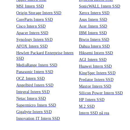
MSI Intern SSD
SonicWALL Intern SSD
Origin Storage Intern SSD
Xerox Intern SSD
CoreParts Intern SSD
Asus Intern SSD
Cisco Intern SSD
Acer Intern SSD
Apacer Intern SSD
IBM Intern SSD
Synology Intern SSD
Biwin Intern SSD
AFOX Intern SSD
Dahua Intern SSD
Hewlett Packard Enterprise Intern
Hiksemi Intern SSD
SSD
AGI Intern SSD
MediaRange Intern SSD
Huawei Intern SSD
Panasonic Intern SSD
KingSpec Intern SSD
OCZ Intern SSD
Predator Intern SSD
Angelbird Intern SSD
Maxtor Intern SSD
Integral Intern SSD
Silicon Power Intern SSD
Netac Intern SSD
HP Intern SSD
Supermicro Intern SSD
M.2 SSD
Gigabyte Intern SSD
Intern SSD på rea
Innovation IT Intern SSD