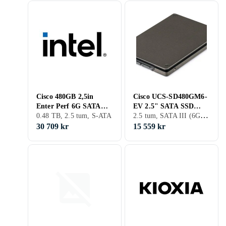
Cisco 480GB 2,5in
Cisco UCS-SD480GM6-
Enter Perf 6G SATA
EV 2.5" SATA SSD
2.5 tum, SATA III (6Gb/s)
Intel SSD
0.48 TB, 2.5 tum, S-ATA
480GB
30 709 kr
15 559 kr