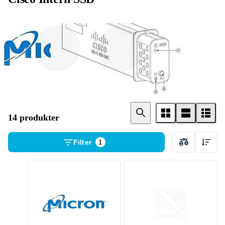
2 . 5 tum
M . 2 Card
14 produkter
Filter
1