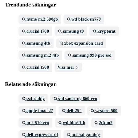
Trendande sökningar
nvme m.2 500gb
wd black sn770
crucial t700
samsung t9
krypterat
samsung 4tb
xbox expansion card
samsung m.2 4tb
samsung 990 pro ssd
crucial t500
Visa mer
Relaterade sökningar
ssd caddy
ssd samsung 860 evo
apple imac 27
dell 25"
western 500
m 2 970 evo
wd blue 1tb
2tb m2
dell express card
m2 ssd gaming