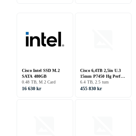
Cisco Intel SSD M.2
Cisco 6,4TB 2,5in U.3
SATA 480GB
15mm P7450 Hg Perf
0.48 TB, M.2 Card
Hg En
6.4 TB, 2.5 tum
16 630 kr
455 830 kr