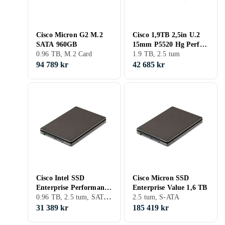
Cisco Micron G2 M.2
Cisco 1,9TB 2,5in U.2
SATA 960GB
15mm P5520 Hg Perf
0.96 TB, M.2 Card
Med E
1.9 TB, 2.5 tum
94 789 kr
42 685 kr
Cisco Intel SSD
Cisco Micron SSD
Enterprise Performance
Enterprise Value 1,6 TB
0.96 TB, 2.5 tum, SATA III (6Gb/s), S-ATA
960GB
2.5 tum, S-ATA
31 389 kr
185 419 kr