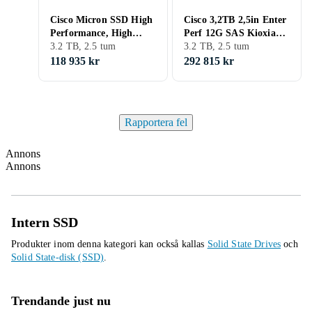
Cisco Micron SSD High
Cisco 3,2TB 2,5in Enter
Performance, High
Perf 12G SAS Kioxia
Endurance 3,2 TB
3.2 TB, 2.5 tum
G2
3.2 TB, 2.5 tum
118 935 kr
292 815 kr
Rapportera fel
Annons
Annons
Intern SSD
Produkter inom denna kategori kan också kallas
Solid State Drives
och
Solid State-disk (SSD)
.
Trendande just nu