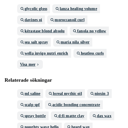
glycolic gloss
lanza healing volume
davines oi
moroccanoil curl
kérastase blond absolu
fanola no yellow
sea salt spray
maria nila silver
wella invigo nutri enrich
heatless curls
Visa mer
Relaterade sökningar
ml saline
loreal mythic oil
nioxin 3
scalp spf
acidic bonding concentrate
spray bottle
d:fi matte clay
dax wax
noughty wave hello
beard wax