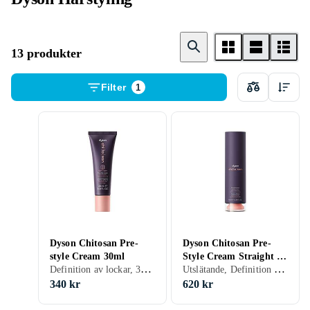
13 produkter
Filter
1
Dyson Chitosan Pre-
Dyson Chitosan Pre-
style Cream 30ml
Style Cream Straight to
Definition av lockar, 30 ml/g
Utslätande, Definition av lockar, Rakt hår
Wavy light conditioning
100ml
340 kr
620 kr