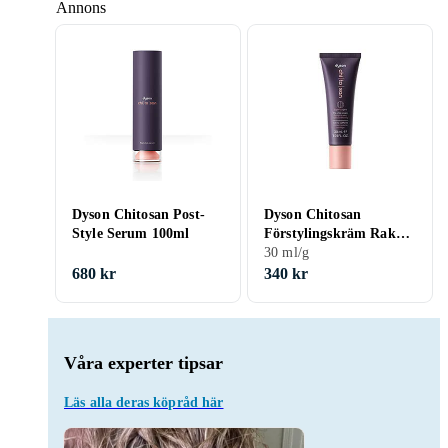
Annons
Dyson Chitosan Post-
Dyson Chitosan
Style Serum 100ml
Förstylingskräm Rak
till vågig Lätt
30 ml/g
konditionering 30ml
680 kr
340 kr
Våra experter tipsar
Läs alla deras köpråd här