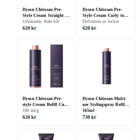
Dyson Chitosan Pre-
Dyson Chitosan Pre-
Style Cream Straight to
Style Cream Curly to
Wavy rich
Utslätande, Rakt hår
Coily light conditioning
Definition av lockar
conditioning100ml
100ml
620 kr
620 kr
Dyson Chitosan Pre-
Dyson Chitosan Multi-
style Cream Refill Curly
use Stylingspray Refill
to Coily, Rich
100 ml/g
165ml
Conditioning
620 kr
730 kr
Stylingkräm 100ml