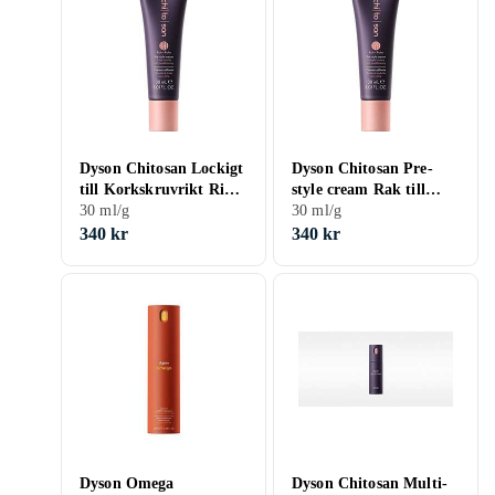
Dyson Chitosan Lockigt
Dyson Chitosan Pre-
till Korkskruvrikt Rikt
style cream Rak till
Konditionerande 30ml
30 ml/g
vågig Rikligt
30 ml/g
konditionerande 30ml
340 kr
340 kr
Dyson Omega
Dyson Chitosan Multi-