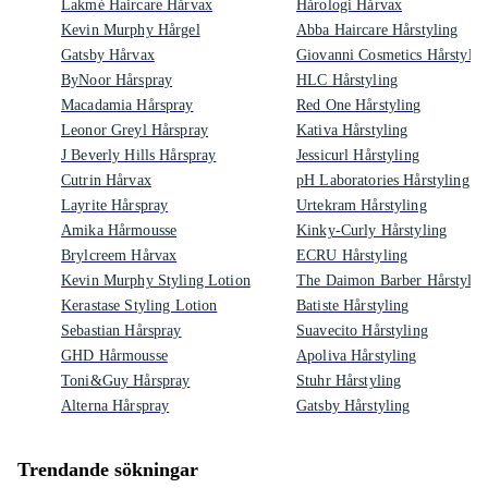
Lakmé Haircare Hårvax
Hårologi Hårvax
Kevin Murphy Hårgel
Abba Haircare Hårstyling
Gatsby Hårvax
Giovanni Cosmetics Hårstylin
ByNoor Hårspray
HLC Hårstyling
Macadamia Hårspray
Red One Hårstyling
Leonor Greyl Hårspray
Kativa Hårstyling
J Beverly Hills Hårspray
Jessicurl Hårstyling
Cutrin Hårvax
pH Laboratories Hårstyling
Layrite Hårspray
Urtekram Hårstyling
Amika Hårmousse
Kinky-Curly Hårstyling
Brylcreem Hårvax
ECRU Hårstyling
Kevin Murphy Styling Lotion
The Daimon Barber Hårstylin
Kerastase Styling Lotion
Batiste Hårstyling
Sebastian Hårspray
Suavecito Hårstyling
GHD Hårmousse
Apoliva Hårstyling
Toni&Guy Hårspray
Stuhr Hårstyling
Alterna Hårspray
Gatsby Hårstyling
Trendande sökningar