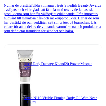
Nu har de prestigefyllda vinnarna i årets Swedish Beauty Awards
avslöjats, och vi är glada att få dela med oss av de fantastiska
produkterna som har fått välförtjänt erkännande. Från innovativ
hudvård till makalösa hår- och makeupprodukter. Här är de som
har utmärkt sig och verkligen satt sin prägel på branschen. Läs
vidare för att ta del av de vinnande varumärkena och produkterna
som definierar framtiden för skönhet och hälsa.
Joico Defy Damage Kbond20 Power Masque
50ml
Verso N°10 Visible Firming Body Oil With Near
1 100ml