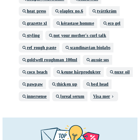
heat press
olaplex no.6
tvättkräm
grazette xl
kérastase homme
eco gel
styling
not your mother's curl talk
ref rough paste
scandinavian biolabs
goldwell roughman 100ml
aussie sos
coco beach
keune hårprodukter
nuxe oil
pawpaw
thicken up
bed head
innersense
loreal serum
Visa mer