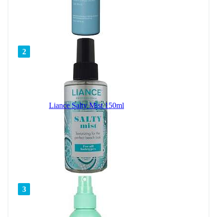
2
Liance Salty Mist 150ml
3