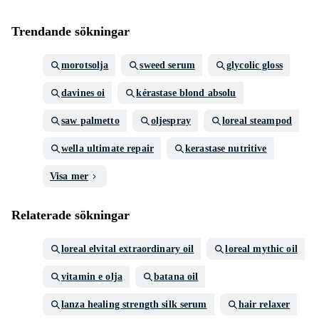
Trendande sökningar
morotsolja
sweed serum
glycolic gloss
davines oi
kérastase blond absolu
saw palmetto
oljespray
loreal steampod
wella ultimate repair
kerastase nutritive
Visa mer
Relaterade sökningar
loreal elvital extraordinary oil
loreal mythic oil
vitamin e olja
batana oil
lanza healing strength silk serum
hair relaxer