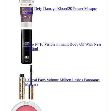
Joico Defy Damage Kbond20 Power Masque
50ml
Verso N°10 Visible Firming Body Oil With Near
1 100ml
L'Oreal Paris Volume Million Lashes Panorama
Mascara