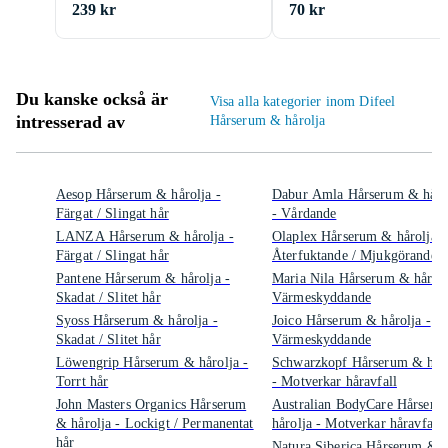
239 kr
70 kr
Du kanske också är
Visa alla kategorier inom Difeel
intresserad av
Hårserum & hårolja
Aesop Hårserum & hårolja -
Dabur Amla Hårserum & håro
Färgat / Slingat hår
- Vårdande
LANZA Hårserum & hårolja -
Olaplex Hårserum & hårolja -
Färgat / Slingat hår
Återfuktande / Mjukgörande
Pantene Hårserum & hårolja -
Maria Nila Hårserum & hårolj
Skadat / Slitet hår
Värmeskyddande
Syoss Hårserum & hårolja -
Joico Hårserum & hårolja -
Skadat / Slitet hår
Värmeskyddande
Löwengrip Hårserum & hårolja -
Schwarzkopf Hårserum & håro
Torrt hår
- Motverkar håravfall
John Masters Organics Hårserum
Australian BodyCare Hårser
& hårolja - Lockigt / Permanentat
hårolja - Motverkar håravfall
hår
Natura Siberica Hårserum &