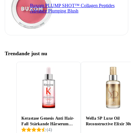
Buxom PLUMP SHOT™ Collagen Peptides
Advance Plumping Blush
Trendande just nu
Kerastase Genesis Anti Hair-
Wella SP Luxe Oil
Fall Stärkande Hårserum
Reconstructive Elixir 30m
(
4
)
30ml