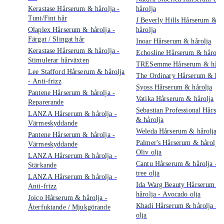
Kerastase Hårserum & hårolja -
hårolja
Tunt/Fint hår
J Beverly Hills Hårserum &
Olaplex Hårserum & hårolja -
hårolja
Färgat / Slingat hår
Inoar Hårserum & hårolja
Kerastase Hårserum & hårolja -
Echosline Hårserum & hårolja
Stimulerar hårväxten
TRESemme Hårserum & hårol
Lee Stafford Hårserum & hårolja
The Ordinary Hårserum & hår
- Anti-frizz
Syoss Hårserum & hårolja
Pantene Hårserum & hårolja -
Vatika Hårserum & hårolja
Reparerande
Sebastian Professional Hårse
LANZA Hårserum & hårolja -
& hårolja
Värmeskyddande
Weleda Hårserum & hårolja
Pantene Hårserum & hårolja -
Palmer's Hårserum & hårolja 
Värmeskyddande
Oliv olja
LANZA Hårserum & hårolja -
Cantu Hårserum & hårolja - T
Stärkande
tree olja
LANZA Hårserum & hårolja -
Ida Warg Beauty Hårserum &
Anti-frizz
hårolja - Avocado olja
Joico Hårserum & hårolja -
Khadi Hårserum & hårolja - 
Återfuktande / Mjukgörande
olja