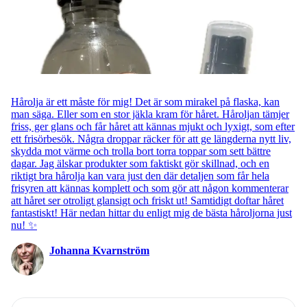
Hårolja är ett måste för mig! Det är som mirakel på flaska, kan
man säga. Eller som en stor jäkla kram för håret. Håroljan tämjer
friss, ger glans och får håret att kännas mjukt och lyxigt, som efter
ett frisörbesök. Några droppar räcker för att ge längderna nytt liv,
skydda mot värme och trolla bort torra toppar som sett bättre
dagar. Jag älskar produkter som faktiskt gör skillnad, och en
riktigt bra hårolja kan vara just den där detaljen som får hela
frisyren att kännas komplett och som gör att någon kommenterar
att håret ser otroligt glansigt och friskt ut! Samtidigt doftar håret
fantastiskt! Här nedan hittar du enligt mig de bästa håroljorna just
nu! ✨
Johanna Kvarnström