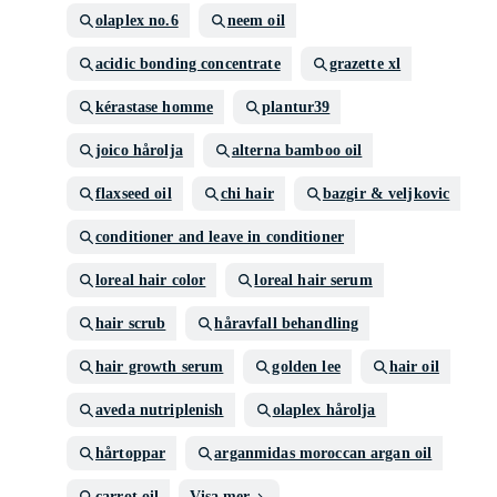
olaplex no.6
neem oil
acidic bonding concentrate
grazette xl
kérastase homme
plantur39
joico hårolja
alterna bamboo oil
flaxseed oil
chi hair
bazgir & veljkovic
conditioner and leave in conditioner
loreal hair color
loreal hair serum
hair scrub
håravfall behandling
hair growth serum
golden lee
hair oil
aveda nutriplenish
olaplex hårolja
hårtoppar
arganmidas moroccan argan oil
carrot oil
Visa mer