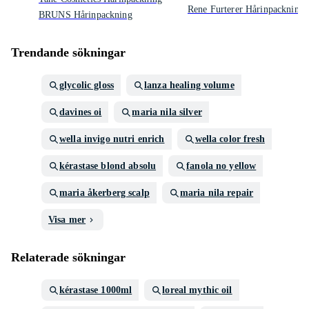
Rene Furterer Hårinpackning
BRUNS Hårinpackning
Trendande sökningar
glycolic gloss
lanza healing volume
davines oi
maria nila silver
wella invigo nutri enrich
wella color fresh
kérastase blond absolu
fanola no yellow
maria åkerberg scalp
maria nila repair
Visa mer
Relaterade sökningar
kérastase 1000ml
loreal mythic oil