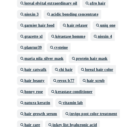
loreal elvital extraordinary oil
afro hair
nioxin 3
acidic bonding concentrate
garnier hair food
hair relaxer
uniq one
grazette xl
kérastase homme
nioxin 4
plantur39
cysteine
maria nila silver mask
protein hair mask
hair catwalk
chi hair
loreal hair color
hair beauty
revox b77
hair scrub
honey rose
kerastase conditioner
natura keratin
vitamin lab
hair growth serum
invigo post color treatment
hair care
inkey list hyaluronic acid