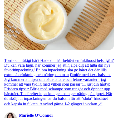
Torrt och tråkigt hår? Hade ditt hår behövt en fuktboost helst igår?
Du kan vara lugn, här kommer jag att hjälpa dig att hitta din nya
favoritinpackning! En bra inpackning ska ge håret det där lilla
extra i återfuktning och näring om man jämför med t.ex. balsam.
Jag kommer att tipsa om både lättare och fetare varianter - jag
kommer att vara tydlig med vilken som passar till just din hårtyp.
Frisören tipsar: Börja med schampo som rengör och öppnar upp
hårstrået. Ta därefter inpackningen som ger näring på djupet. När
du sköljt ur inpackningen tar du balsam för att "sluta" hårstrået
och kapsla in fukten. Använd gärna 1-2 gånger i veckan 🪄
Marielle O’Connor