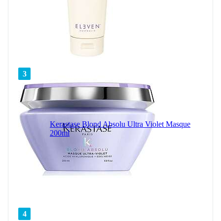
3
Kerastase Blond Absolu Ultra Violet Masque
200ml
4