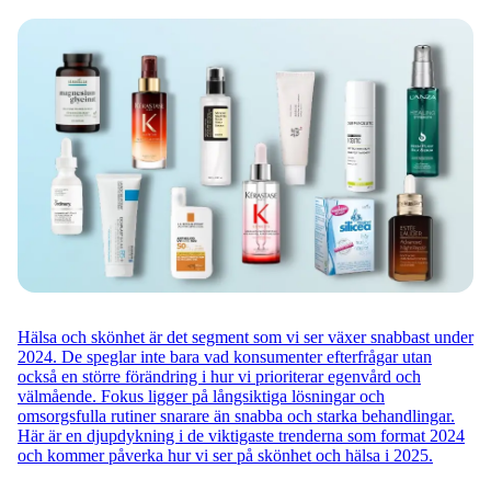
Hälsa och skönhet är det segment som vi ser växer snabbast under
2024. De speglar inte bara vad konsumenter efterfrågar utan
också en större förändring i hur vi prioriterar egenvård och
välmående. Fokus ligger på långsiktiga lösningar och
omsorgsfulla rutiner snarare än snabba och starka behandlingar.
Här är en djupdykning i de viktigaste trenderna som format 2024
och kommer påverka hur vi ser på skönhet och hälsa i 2025.