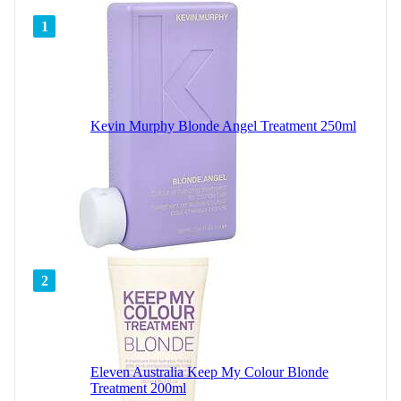
1
Kevin Murphy Blonde Angel Treatment 250ml
2
Eleven Australia Keep My Colour Blonde
Treatment 200ml