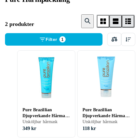
2 produkter
Filter
1
Pure Brazillian
Pure Brazillian
Djupverkande Hårmask
Djupverkande Hårmask
237ml
Utsköljbar hårmask
60ml
Utsköljbar hårmask
349 kr
118 kr