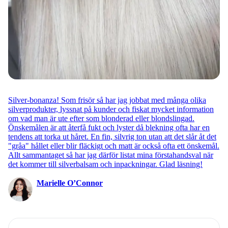
Silver-bonanza! Som frisör så har jag jobbat med många olika
silverprodukter, lyssnat på kunder och fiskat mycket information
om vad man är ute efter som blonderad eller blondslingad.
Önskemålen är att återfå fukt och lyster då blekning ofta har en
tendens att torka ut håret. En fin, silvrig ton utan att det slår åt det
"gråa" hållet eller blir fläckigt och matt är också ofta ett önskemål.
Allt sammantaget så har jag därför listat mina förstahandsval när
det kommer till silverbalsam och inpackningar. Glad läsning!
Marielle O’Connor