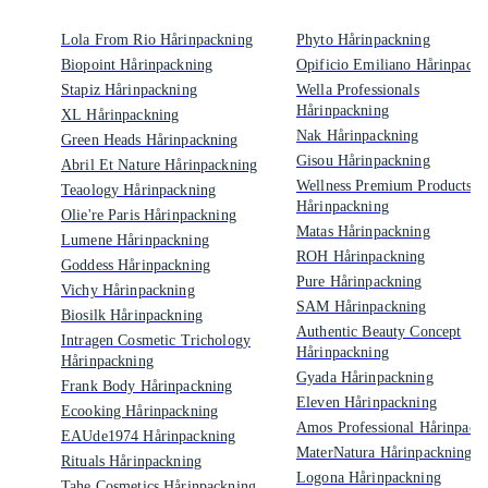
Lola From Rio Hårinpackning
Phyto Hårinpackning
Biopoint Hårinpackning
Opificio Emiliano Hårinpackn
Stapiz Hårinpackning
Wella Professionals
Hårinpackning
XL Hårinpackning
Nak Hårinpackning
Green Heads Hårinpackning
Gisou Hårinpackning
Abril Et Nature Hårinpackning
Wellness Premium Products
Teaology Hårinpackning
Hårinpackning
Olie're Paris Hårinpackning
Matas Hårinpackning
Lumene Hårinpackning
ROH Hårinpackning
Goddess Hårinpackning
Pure Hårinpackning
Vichy Hårinpackning
SAM Hårinpackning
Biosilk Hårinpackning
Authentic Beauty Concept
Intragen Cosmetic Trichology
Hårinpackning
Hårinpackning
Gyada Hårinpackning
Frank Body Hårinpackning
Eleven Hårinpackning
Ecooking Hårinpackning
Amos Professional Hårinpack
EAUde1974 Hårinpackning
MaterNatura Hårinpackning
Rituals Hårinpackning
Logona Hårinpackning
Tahe Cosmetics Hårinpackning