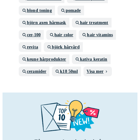
blond toning
pomade
björn axen hårmask
hair treatment
cer-100
hair color
hair vitamins
revita
björk hårvård
keune hårprodukter
kativa keratin
ceramider
k18 50ml
Visa mer