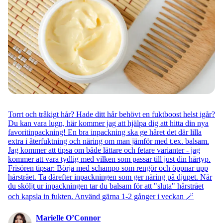
Torrt och tråkigt hår? Hade ditt hår behövt en fuktboost helst igår?
Du kan vara lugn, här kommer jag att hjälpa dig att hitta din nya
favoritinpackning! En bra inpackning ska ge håret det där lilla
extra i återfuktning och näring om man jämför med t.ex. balsam.
Jag kommer att tipsa om både lättare och fetare varianter - jag
kommer att vara tydlig med vilken som passar till just din hårtyp.
Frisören tipsar: Börja med schampo som rengör och öppnar upp
hårstrået. Ta därefter inpackningen som ger näring på djupet. När
du sköljt ur inpackningen tar du balsam för att "sluta" hårstrået
och kapsla in fukten. Använd gärna 1-2 gånger i veckan 🪄
Marielle O’Connor