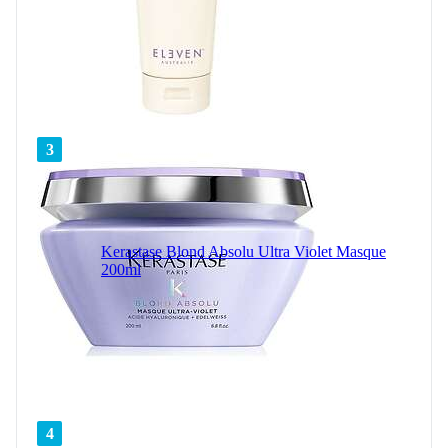
3
Kerastase Blond Absolu Ultra Violet Masque
200ml
4