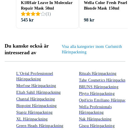
K18Hair Leave In Molecular
Wella Color Fresh Pearl
Repair Mask 50ml
Blonde Mask 150ml
(
1
)
545 kr
98 kr
Du kanske också är
Visa alla kategorier inom Curlsmith
intresserad av
Hårinpackning
L’Oréal Professionnel
Rituals Hårinpackning
Hårinpackning
Tahe Cosmetics Hårinpacknin
Morfose Hårinpackning
BRUNS Hårinpackning
Eliah Sahil Hårinpackning
Phyto Hårinpackning
Chantal Hårinpackning
Opificio Emiliano Hårinpackn
Biopoint Hårinpackning
Wella Professionals
Stapiz Hårinpackning
Hårinpackning
XL Hårinpackning
Nak Hårinpackning
Green Heads Hårinpackning
Gisou Hårinpackning