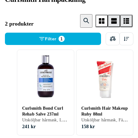
2 produkter
Filter
1
Curlsmith Bond Curl
Curlsmith Hair Makeup
Rehab Salve 237ml
Ruby 88ml
Utsköljbar hårmask, Lockigt / Permanentat, Motverkar friss
Utsköljbar hårmask, Färgat / Slingat, Lockigt / Permanentat, Motverkar friss
241 kr
158 kr