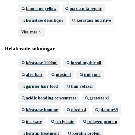
fanola no yellow
maria nila repair
kérastase densifique
kerastase nutritive
Visa mer
Relaterade sökningar
kérastase 1000ml
loreal mythic oil
afro hair
nioxin 3
uniq one
garnier hair food
hair relaxer
acidic bonding concentrate
grazette xl
kérastase homme
nioxin 4
plantur39
ida warg
curly hair
collagen protein
keratin treatment
keratin protein