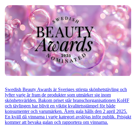
Swedish Beauty Awards är Sveriges största skönhetstävling och
lyfter varje år fram de produkter som utmärker sig inom
skönhetsvärlden. Bakom priset står branschorganisationen KoHF
och tävlingen har blivit en viktig kvalitetsstämpel för både
konsumenter och varumärken. Årets gala hålls den 2 april 2025.
En kväll då vinnarna i varje kategori avslöjas inför publik. Prisjakt
kommer att bevaka galan och rapportera om vinnarna.