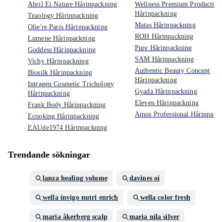
Abril Et Nature Hårinpackning
Wellness Premium Products
Hårinpackning
Teaology Hårinpackning
Matas Hårinpackning
Olie're Paris Hårinpackning
ROH Hårinpackning
Lumene Hårinpackning
Pure Hårinpackning
Goddess Hårinpackning
SAM Hårinpackning
Vichy Hårinpackning
Authentic Beauty Concept
Biosilk Hårinpackning
Hårinpackning
Intragen Cosmetic Trichology
Gyada Hårinpackning
Hårinpackning
Eleven Hårinpackning
Frank Body Hårinpackning
Amos Professional Hårinpack
Ecooking Hårinpackning
EAUde1974 Hårinpackning
Trendande sökningar
lanza healing volume
davines oi
wella invigo nutri enrich
wella color fresh
maria åkerberg scalp
maria nila silver