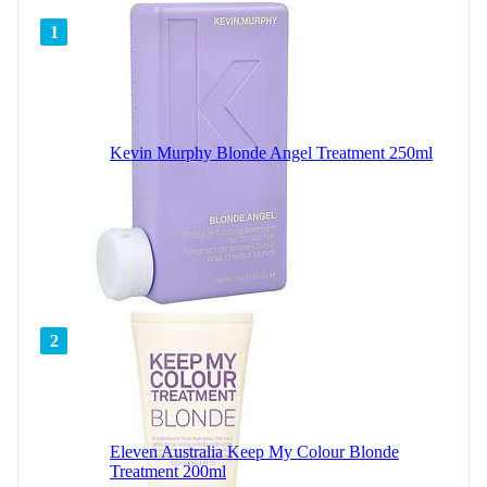
1
Kevin Murphy Blonde Angel Treatment 250ml
2
Eleven Australia Keep My Colour Blonde
Treatment 200ml