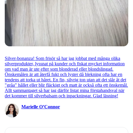
Silver-bonanza! Som frisör så har jag jobbat med många olika
silverprodukter, lyssnat på kunder och fiskat mycket information
om vad man är ute efter som blonderad eller blondslingad.
Önskemålen är att återfå fukt och lyster då blekning ofta har en
tendens att torka ut håret. En fin, silvrig ton utan att det slår åt det
"gråa" hållet eller blir fläckigt och matt är också ofta ett önskemål.
Allt sammantaget så har jag därför listat mina förstahandsval när
det kommer till silverbalsam och inpackningar. Glad läsning!
Marielle O’Connor