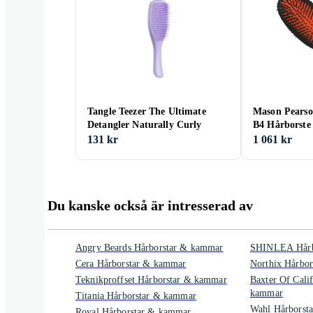
Tangle Teezer The Ultimate
Mason Pearson
Detangler Naturally Curly
B4 Hårborste
131 kr
1 061 kr
Du kanske också är intresserad av
Angry Beards Hårborstar & kammar
SHINLEA Hårb
Cera Hårborstar & kammar
Northix Hårbo
Teknikproffset Hårborstar & kammar
Baxter Of Cali
kammar
Titania Hårborstar & kammar
Wahl Hårborst
Royal Hårborstar & kammar