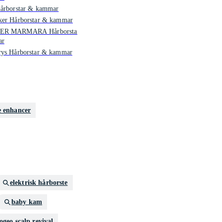
Hårborstar & kammar
ker Hårborstar & kammar
ER MARMARA Hårborstar &
ar
rys Hårborstar & kammar
e enhancer
elektrisk hårborste
baby kam
ogeo scalp revival