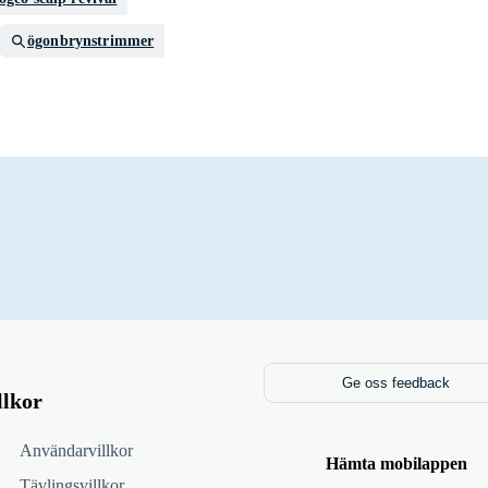
ögonbrynstrimmer
Ge oss feedback
llkor
Användarvillkor
Hämta mobilappen
Tävlingsvillkor