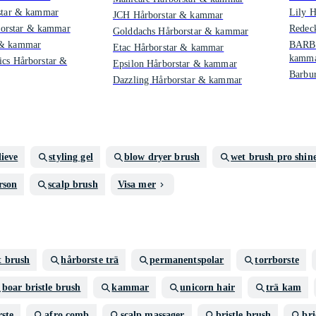
rstar & kammar
Lily 
JCH Hårborstar & kammar
rstar & kammar
Redec
Golddachs Hårborstar & kammar
 & kammar
BARB
Etac Hårborstar & kammar
kamm
ics Hårborstar &
Epsilon Hårborstar & kammar
Barbu
Dazzling Hårborstar & kammar
lieve
styling gel
blow dryer brush
wet brush pro shin
rson
scalp brush
Visa mer
t brush
hårborste trä
permanentspolar
torrborste
boar bristle brush
kammar
unicorn hair
trä kam
ste
afro comb
scalp massager
bristle brush
bri