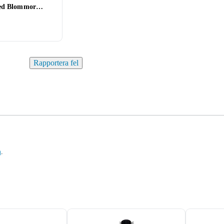
ed Blommor
Rapportera fel
m
.