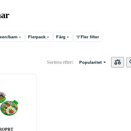
mar
xen/barn
Flerpack
Färg
Fler filter
Sortera efter
:
Popularitet
TROPRT