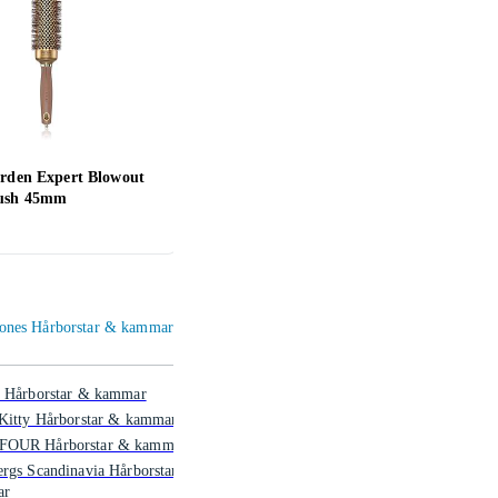
arden Expert Blowout
Detangling Brush
WetB
rush 45mm
Detan
105 kr
149 
ylones Hårborstar & kammar
e Hårborstar & kammar
 Kitty Hårborstar & kammar
OUR Hårborstar & kammar
rgs Scandinavia Hårborstar &
ar