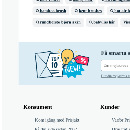
bamboo brush
kent brushes
hot air 
rundborste björn axén
babyliss hår
Vis
Få smarta s
Hur din mejladress 
Konsument
Kunder
Kom igång med Prisjakt
Varför Pri
På din sida sedan 2002
Driv trafik