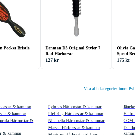
 Pocket Bristle
Denman D3 Original Styler 7
Olivia G
Rad Hårborste
Speed B
127 kr
175 kr
Visa alla kategorier inom P
orstar & kammar
Pylones Hårborstar & kammar
Jänek
rstar & kammar
Pfeilring Hårborstar & kammar
Hello
fornia Hårborstar &
Ninabella Hårborstar & kammar
COM-F
Marvel Hårborstar & kammar
Dahlbe
ar & kammar
kamm
Manicare Hårborstar & kammar