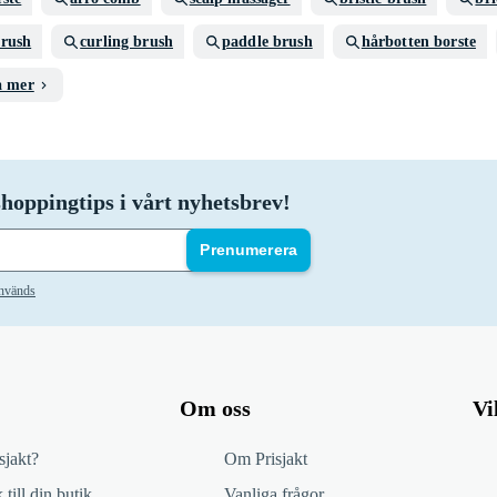
brush
curling brush
paddle brush
hårbotten borste
a mer
hoppingtips i vårt nyhetsbrev!
Prenumerera
används
Om oss
Vi
sjakt?
Om Prisjakt
 till din butik
Vanliga frågor