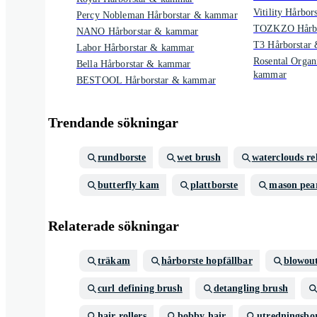
Vitility Hårbo
Percy Nobleman Hårborstar & kammar
TOZKZO Hårbo
NANO Hårborstar & kammar
T3 Hårborstar
Labor Hårborstar & kammar
Rosental Organ
Bella Hårborstar & kammar
kammar
BESTOOL Hårborstar & kammar
Trendande sökningar
rundborste
wet brush
waterclouds re
butterfly kam
plattborste
mason pea
Relaterade sökningar
träkam
hårborste hopfällbar
blowou
curl defining brush
detangling brush
hair rollers
bobby hair
utredningsbor