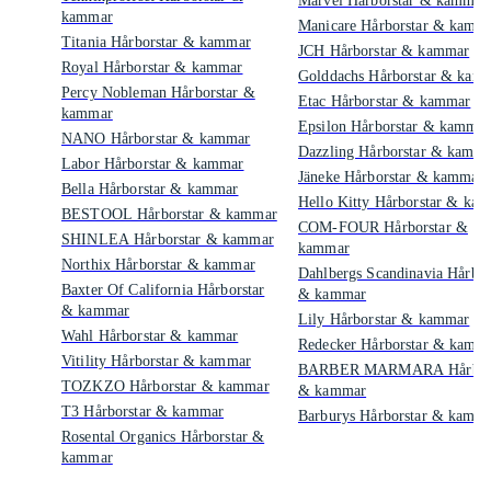
Marvel Hårborstar & kammar
kammar
Manicare Hårborstar & kamm
Titania Hårborstar & kammar
JCH Hårborstar & kammar
Royal Hårborstar & kammar
Golddachs Hårborstar & kam
Percy Nobleman Hårborstar &
Etac Hårborstar & kammar
kammar
Epsilon Hårborstar & kammar
NANO Hårborstar & kammar
Dazzling Hårborstar & kamm
Labor Hårborstar & kammar
Jäneke Hårborstar & kammar
Bella Hårborstar & kammar
Hello Kitty Hårborstar & ka
BESTOOL Hårborstar & kammar
COM-FOUR Hårborstar &
SHINLEA Hårborstar & kammar
kammar
Northix Hårborstar & kammar
Dahlbergs Scandinavia Hårbor
Baxter Of California Hårborstar
& kammar
& kammar
Lily Hårborstar & kammar
Wahl Hårborstar & kammar
Redecker Hårborstar & kamm
Vitility Hårborstar & kammar
BARBER MARMARA Hårbors
TOZKZO Hårborstar & kammar
& kammar
T3 Hårborstar & kammar
Barburys Hårborstar & kamm
Rosental Organics Hårborstar &
kammar