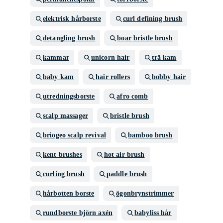
elektrisk hårborste
curl defining brush
detangling brush
boar bristle brush
kammar
unicorn hair
trä kam
baby kam
hair rollers
bobby hair
utredningsborste
afro comb
scalp massager
bristle brush
briogeo scalp revival
bamboo brush
kent brushes
hot air brush
curling brush
paddle brush
hårbotten borste
ögonbrynstrimmer
rundborste björn axén
babyliss hår