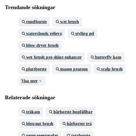
Trendande sökningar
rundborste
wet brush
waterclouds relieve
styling gel
blow dryer brush
wet brush pro shine enhancer
butterfly kam
plattborste
mason pearson
scalp brush
Visa mer
Relaterade sökningar
träkam
hårborste hopfällbar
blowout brush
hårborste trä
permanentspolar
torrborste