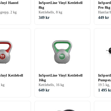
Vinyl Hantel
InSportLine Vinyl Kettlebell
InSport
8kg
Pro 8kg
lgrepp, 2 kg
Kettlebells, 8 kg
349 kr
449 kr
inyl Kettlebell
InSportLine Vinyl Kettlebell
InSport
16kg
Pumpsta
4 kg
Kettlebells, 16 kg
19.5 kg,
649 kr
1 495 k