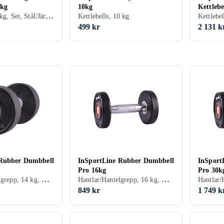
0kg
10kg
Kettlebe
Skivstång, 50 kg, Set, Stål/Järn, Aluminium
Kettlebells, 10 kg
499 kr
2 131 k
 Rubber Dumbbell
InSportLine Rubber Dumbbell
InSport
Pro 16kg
Pro 30k
Hantlar/Hantelgrepp, 14 kg, Gummi
Hantlar/Hantelgrepp, 16 kg, Gummi
849 kr
1 749 k