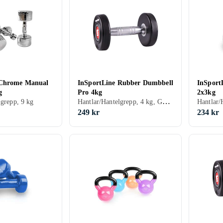
 Chrome Manual
InSportLine Rubber Dumbbell
InSport
g
Pro 4kg
2x3kg
Hantlar/Hantelgrepp, 4 kg, Gummi
lgrepp, 9 kg
Hantlar/
249 kr
234 kr