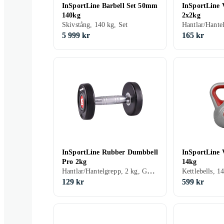
InSportLine Barbell Set 50mm
InSportLine 
140kg
2x2kg
Skivstång, 140 kg, Set
Hantlar/Hante
5 999 kr
165 kr
InSportLine Rubber Dumbbell
InSportLine V
Pro 2kg
14kg
Hantlar/Hantelgrepp, 2 kg, Gummi
Kettlebells, 1
129 kr
599 kr