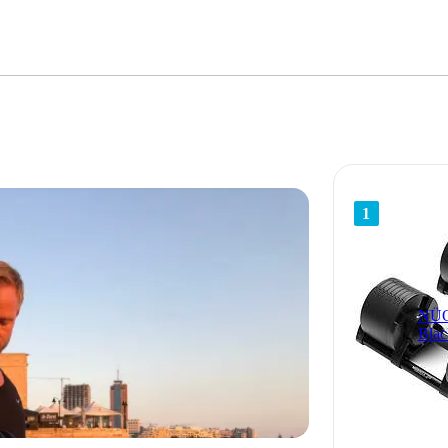
1
NÜO 
Blac