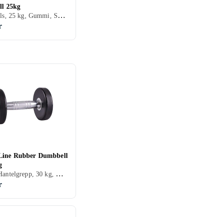
ll 25kg
Kettlebells, 25 kg, Gummi, Skumgummi/Neopren
r
Line Rubber Dumbbell
g
Hantlar/Hantelgrepp, 30 kg, Gummi
r