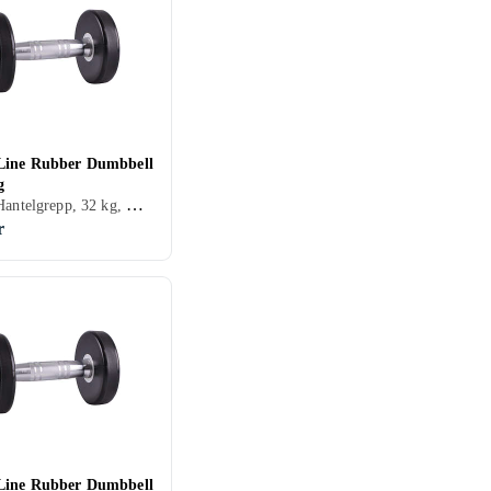
Line Rubber Dumbbell
g
Hantlar/Hantelgrepp, 32 kg, Gummi
r
Line Rubber Dumbbell