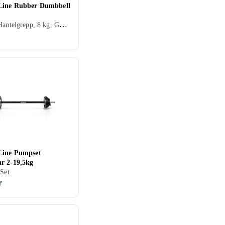
Line Rubber Dumbbell
Hantlar/Hantelgrepp, 8 kg, Gummi
Line Pumpset
r 2-19,5kg
 Set
r