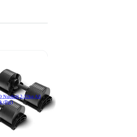
Nuobell 2-32kg All
k (Par)