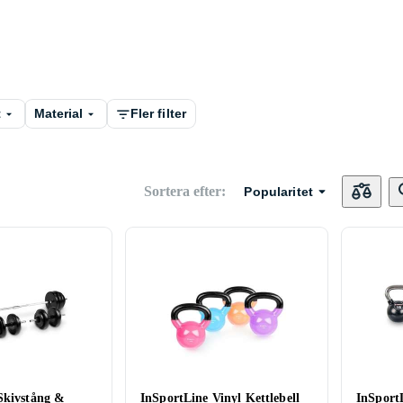
t
Material
Fler filter
Sortera efter
:
Popularitet
Skivstång &
InSportLine Vinyl Kettlebell
InSpor