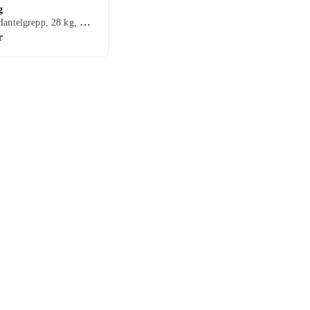
g
Hantlar/Hantelgrepp, 28 kg, Gummi
r