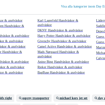
Visa alla kategorier inom Day 
or & axelväskor
Karl Lagerfeld Handväskor &
Läder
axelväskor
en Handväskor &
Saddl
DKNY Handväskor & axelväskor
Depec
dväskor & axelväskor
Harry Potter Handväskor & axelväskor
Guess
kor & axelväskor
Givenchy Handväskor & axelväskor
Guess
äskor & axelväskor
Camel Active Handväskor & axelväskor
Marim
er Handväskor &
Mads Nørgaard Handväskor &
Micha
axelväskor
Calvin
dväskor & axelväskor
Anine Bing Handväskor & axelväskor
skor & axelväskor
Rieker Handväskor & axelväskor
kor & axelväskor
BagBase Handväskor & axelväskor
öfs tight
osprey transporter
michael kors jet set
day 