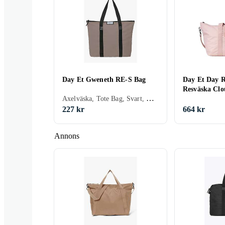
Day Et Gweneth RE-S Bag
Day Et Day 
Resväska Clo
Axelväska, Tote Bag, Svart, Brun, Blå, Grön, Beige, Rosa, Khaki, Syntet
227 kr
664 kr
Annons