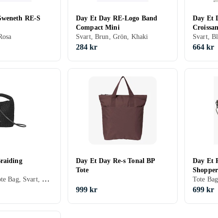
Gweneth RE-S
Day Et Day RE-Logo Band
Day Et 
Compact Mini
Croissa
Rosa
Svart, Brun, Grön, Khaki
Svart, B
284 kr
664 kr
raiding
Day Et Day Re-s Tonal BP
Day Et 
Tote
Shopper
Handväska, Tote Bag, Svart, Brun, Lila
Tote Bag
999 kr
699 kr