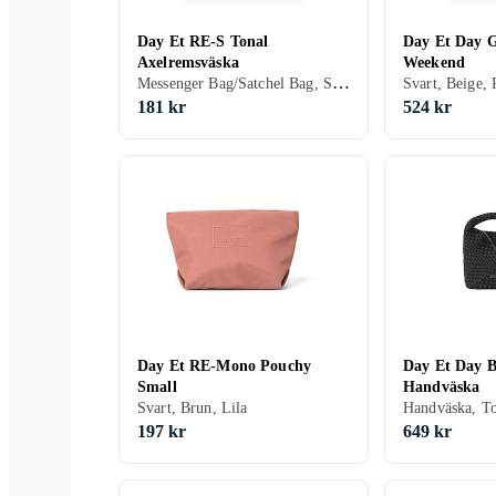
Day Et RE-S Tonal
Day Et Day 
Axelremsväska
Weekend
Messenger Bag/Satchel Bag, Svart, Grå, Brun, Grön, Beige, Rosa, Khaki
Svart, Beige, 
181 kr
524 kr
Day Et RE-Mono Pouchy
Day Et Day B
Small
Handväska
Svart, Brun, Lila
197 kr
649 kr