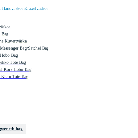
Et Handväskor & axelväskor
väskor
e Bag
he Kuvertväska
 Messenger Bag/Satchel Bag
 Hobo Bag
ekko Tote Bag
el Kors Hobo Bag
 Klein Tote Bag
gweneth bag