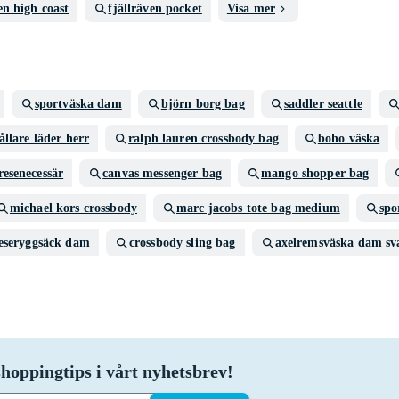
en high coast
fjällräven pocket
Visa mer
sportväska dam
björn borg bag
saddler seattle
ållare läder herr
ralph lauren crossbody bag
boho väska
resenecessär
canvas messenger bag
mango shopper bag
michael kors crossbody
marc jacobs tote bag medium
spo
eseryggsäck dam
crossbody sling bag
axelremsväska dam sv
hoppingtips i vårt nyhetsbrev!