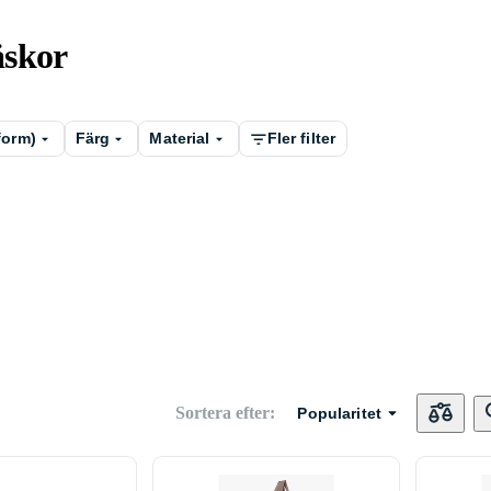
äskor
form)
Färg
Material
Fler filter
Sortera efter
:
Popularitet