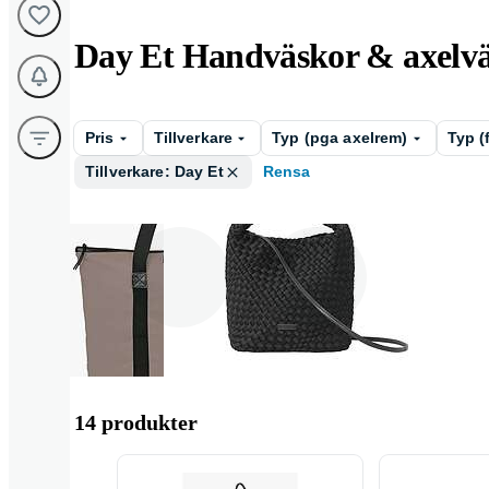
Day Et Handväskor & axelv
Pris
Tillverkare
Typ (pga axelrem)
Typ (
Tillverkare: Day Et
Rensa
Axelväska
Handväska
14 produkter