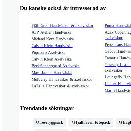
Du kanske också är intresserad av
Fjällräven Handväskor & axelväskor
Puma Handväsk
ATP Atelier Handväska
Adax Copenhag
axelväskor
Michael Kors Handväska
Pepe Jeans Han
Calvin Klein Handväska
Gabor Handväs
Piquadro Axelväska
Tamaris Handv
Calvin Klein Axelväska
Tuscany Leath
BeckSöndergaard Axelväska
axelväskor
Marc Jacobs Handväska
Loungefly Han
Mulberry Handväskor & axelväskor
Lindex Handvä
LaTalia Handväskor & axelväskor
Marni Handväs
Trendande sökningar
reseryggsäck
fjällräven totepack
hagl