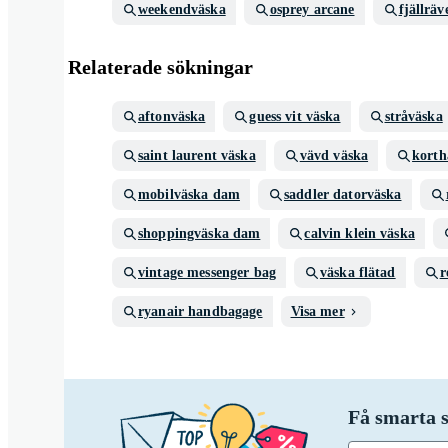
weekendväska
osprey arcane
fjällräv
Relaterade sökningar
aftonväska
guess vit väska
stråväska
saint laurent väska
vävd väska
korth
mobilväska dam
saddler datorväska
shoppingväska dam
calvin klein väska
vintage messenger bag
väska flätad
r
ryanair handbagage
Visa mer
Få smarta s