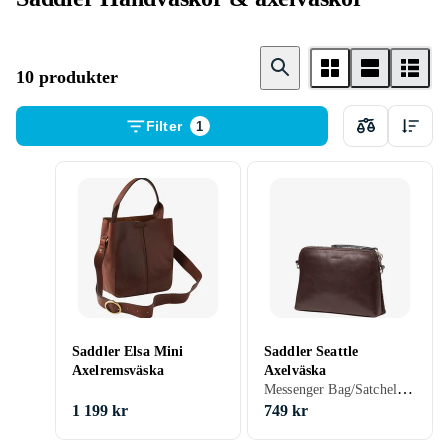
10 produkter
Filter
1
Saddler Elsa Mini
Saddler Seattle
Axelremsväska
Axelväska
Messenger Bag/Satchel Bag, Svart, Brun
1 199 kr
749 kr