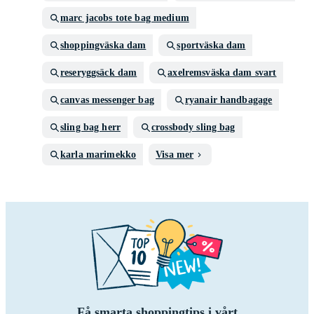
marc jacobs tote bag medium
shoppingväska dam
sportväska dam
reseryggsäck dam
axelremsväska dam svart
canvas messenger bag
ryanair handbagage
sling bag herr
crossbody sling bag
karla marimekko
Visa mer
Få smarta shoppingtips i vårt