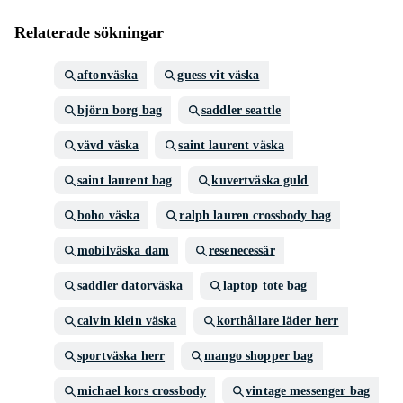
Relaterade sökningar
aftonväska
guess vit väska
björn borg bag
saddler seattle
vävd väska
saint laurent väska
saint laurent bag
kuvertväska guld
boho väska
ralph lauren crossbody bag
mobilväska dam
resenecessär
saddler datorväska
laptop tote bag
calvin klein väska
korthållare läder herr
sportväska herr
mango shopper bag
michael kors crossbody
vintage messenger bag