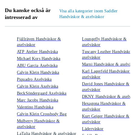
Du kanske också är
Visa alla kategorier inom Saddler
intresserad av
Handväskor & axelväskor
Fjällräven Handväskor &
Loungefly Handväskor &
axelväskor
axelväskor
ATP Atelier Handväska
Tuscany Leather Handväskor
axelväskor
Michael Kors Handväska
Marni Handväskor & axelväsk
ABU Garcia Axelväska
Karl Lagerfeld Handväskor &
Calvin Klein Handväska
axelväskor
Piquadro Axelväska
David Jones Handväskor &
Calvin Klein Axelväska
axelväskor
BeckSöndergaard Axelväska
DKNY Handväskor & axelväs
Marc Jacobs Handväska
Hexagona Handväskor &
Valentino Handväska
axelväskor
Calvin Klein Crossbody Bag
Kurt Geiger Handväskor &
Mulberry Handväskor &
axelväskor
axelväskor
Läderväskor
LaTalia Handväskor & axelväskor