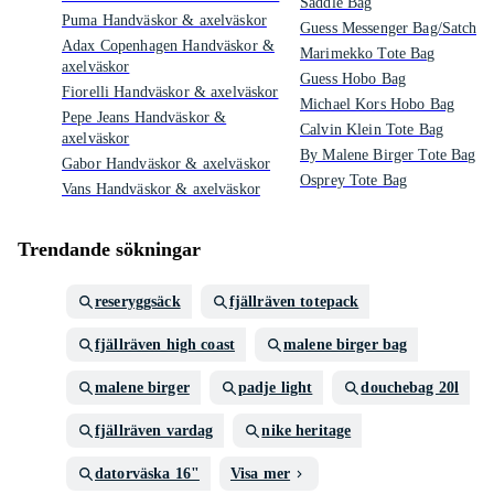
Saddle Bag
Puma Handväskor & axelväskor
Guess Messenger Bag/Satchel
Adax Copenhagen Handväskor &
Marimekko Tote Bag
axelväskor
Guess Hobo Bag
Fiorelli Handväskor & axelväskor
Michael Kors Hobo Bag
Pepe Jeans Handväskor &
Calvin Klein Tote Bag
axelväskor
By Malene Birger Tote Bag
Gabor Handväskor & axelväskor
Osprey Tote Bag
Vans Handväskor & axelväskor
Trendande sökningar
reseryggsäck
fjällräven totepack
fjällräven high coast
malene birger bag
malene birger
padje light
douchebag 20l
fjällräven vardag
nike heritage
datorväska 16"
Visa mer