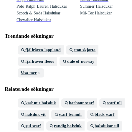
Polo Ralph Lauren Halsdukar
Summer Halsdukar
Scotch & Soda Halsdukar
Mil-Tec Halsdukar
Chevalier Halsdukar
Trendande sökningar
fjällräven lappland
eton skjorta
fjallraven fleece
dale of norway
Visa mer
Relaterade sökningar
kashmir halsduk
barbour scarf
scarf ull
halsduk vit
scarf bomull
black scarf
gul scarf
randig halsduk
halsdukar ull