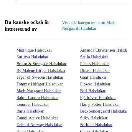
Du kanske också är
Visa alla kategorier inom Mads
intresserad av
Nørgaard Halsdukar
Matinique Halsdukar
Amanda Christensen Halsduka
Sui Ava Halsdukar
Sätila Halsdukar
Bruun & Stengade Halsdukar
Pieces Halsdukar
By Malene Birger Halsdukar
Dinadi Halsdukar
Tiger of Sweden Halsdukar
Gant Halsdukar
Tommy Hilfiger Halsdukar
Flower Halsdukar
Mads Nørgaard Halsdukar
Ball Halsdukar
Ralph Lauren Halsdukar
Fjällräven Halsdukar
Lemmel Halsdukar
Harry Potter Halsdukar
Barts Halsdukar
BeckSöndergaard Halsdukar
Camel Active Halsdukar
Silky Halsdukar
Dale of Norway Halsdukar
Barbour Halsdukar
Hugo Halsdukar
Camo Halsdukar