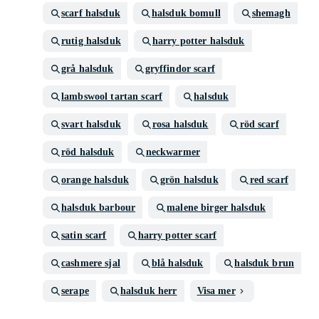
scarf halsduk
halsduk bomull
shemagh
rutig halsduk
harry potter halsduk
grå halsduk
gryffindor scarf
lambswool tartan scarf
halsduk
svart halsduk
rosa halsduk
röd scarf
röd halsduk
neckwarmer
orange halsduk
grön halsduk
red scarf
halsduk barbour
malene birger halsduk
satin scarf
harry potter scarf
cashmere sjal
blå halsduk
halsduk brun
serape
halsduk herr
Visa mer