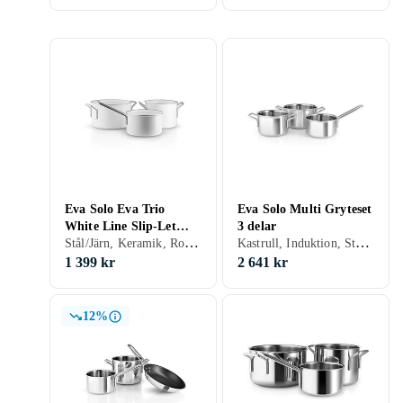
Eva Solo Eva Trio
Eva Solo Multi Gryteset
White Line Slip-Let
3 delar
Stål/Järn, Keramik, Rostfritt stål
Kastrull, Induktion, Stål/Järn, Aluminium, Rostfritt stål, Metall
keramiskt grytset 3
delar
1 399 kr
2 641 kr
12%