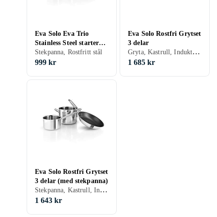
Eva Solo Eva Trio
Eva Solo Rostfri Grytset
Stainless Steel starter
3 delar
Gryta, Kastrull, Induktion, Stål/Järn, Aluminium, Rostfritt stål, Metall
set 3 delar
Stekpanna, Rostfritt stål
999 kr
1 685 kr
Eva Solo Rostfri Grytset
3 delar (med stekpanna)
Stekpanna, Kastrull, Induktion, Stål/Järn, Aluminium, Rostfritt stål, Metall
1 643 kr