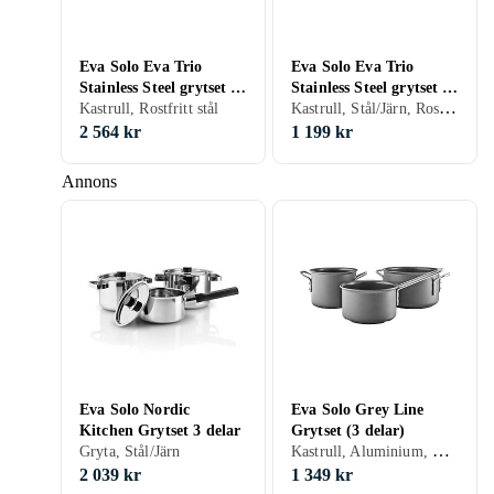
Eva Solo Eva Trio
Eva Solo Eva Trio
Stainless Steel grytset 4
Stainless Steel grytset 3
Kastrull, Stål/Järn, Rostfritt stål
delar
Kastrull, Rostfritt stål
delar
2 564 kr
1 199 kr
Annons
Eva Solo Nordic
Eva Solo Grey Line
Kitchen Grytset 3 delar
Grytset (3 delar)
Kastrull, Aluminium, Keramik
Gryta, Stål/Järn
2 039 kr
1 349 kr