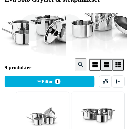
Kastrull
Gryta
Stekpanna
9 produkter
Filter
1