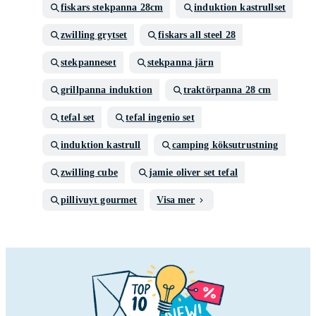
fiskars stekpanna 28cm
induktion kastrullset
zwilling grytset
fiskars all steel 28
stekpanneset
stekpanna järn
grillpanna induktion
traktörpanna 28 cm
tefal set
tefal ingenio set
induktion kastrull
camping köksutrustning
zwilling cube
jamie oliver set tefal
pillivuyt gourmet
Visa mer