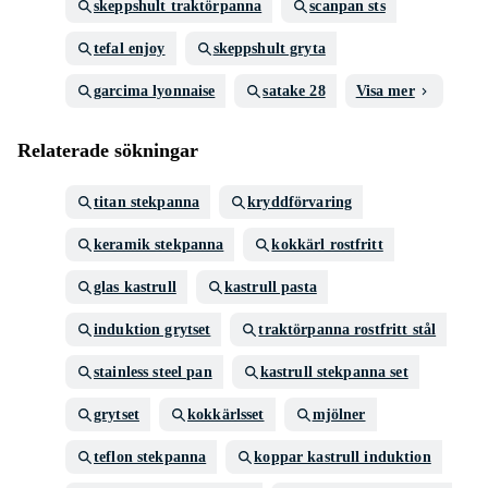
skeppshult traktörpanna
scanpan sts
tefal enjoy
skeppshult gryta
garcima lyonnaise
satake 28
Visa mer
Relaterade sökningar
titan stekpanna
kryddförvaring
keramik stekpanna
kokkärl rostfritt
glas kastrull
kastrull pasta
induktion grytset
traktörpanna rostfritt stål
stainless steel pan
kastrull stekpanna set
grytset
kokkärlsset
mjölner
teflon stekpanna
koppar kastrull induktion