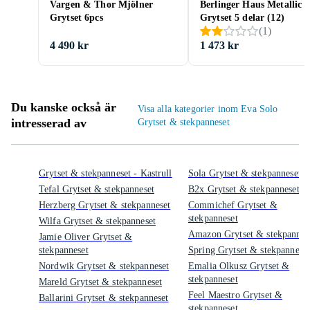
Vargen & Thor Mjölner
Berlinger Haus Metallic
Grytset 6pcs
Grytset 5 delar (12)
(
1
)
4 490 kr
1 473 kr
Du kanske också är
Visa alla kategorier inom Eva Solo
intresserad av
Grytset & stekpanneset
Grytset & stekpanneset - Kastrull
Sola Grytset & stekpanneset
Tefal Grytset & stekpanneset
B2x Grytset & stekpanneset
Herzberg Grytset & stekpanneset
Commichef Grytset &
stekpanneset
Wilfa Grytset & stekpanneset
Amazon Grytset & stekpannes
Jamie Oliver Grytset &
stekpanneset
Spring Grytset & stekpannese
Nordwik Grytset & stekpanneset
Emalia Olkusz Grytset &
stekpanneset
Mareld Grytset & stekpanneset
Feel Maestro Grytset &
Ballarini Grytset & stekpanneset
stekpanneset