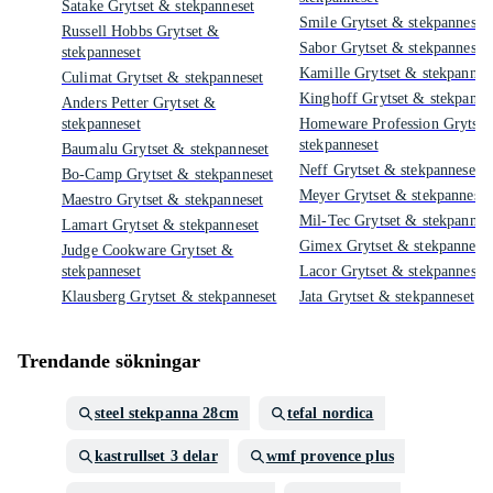
Satake Grytset & stekpanneset
Smile Grytset & stekpanneset
Russell Hobbs Grytset &
Sabor Grytset & stekpanneset
stekpanneset
Kamille Grytset & stekpannes
Culimat Grytset & stekpanneset
Kinghoff Grytset & stekpanne
Anders Petter Grytset &
stekpanneset
Homeware Profession Grytset
stekpanneset
Baumalu Grytset & stekpanneset
Neff Grytset & stekpanneset
Bo-Camp Grytset & stekpanneset
Meyer Grytset & stekpanneset
Maestro Grytset & stekpanneset
Mil-Tec Grytset & stekpannes
Lamart Grytset & stekpanneset
Gimex Grytset & stekpanneset
Judge Cookware Grytset &
stekpanneset
Lacor Grytset & stekpanneset
Klausberg Grytset & stekpanneset
Jata Grytset & stekpanneset
Trendande sökningar
steel stekpanna 28cm
tefal nordica
kastrullset 3 delar
wmf provence plus