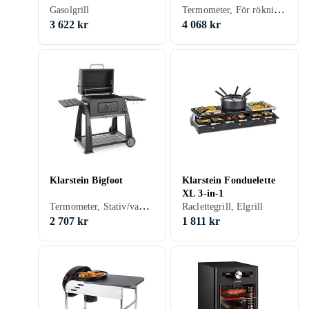
Termometer, För rökning, Elgrill
Gasolgrill
3 622 kr
4 068 kr
Klarstein Bigfoot
Klarstein Fonduelette
XL 3-in-1
Termometer, Stativ/vagn (medföljande/inbyggd), För rökning, Grillvagn, Kolgrill
Raclettegrill, Elgrill
2 707 kr
1 811 kr