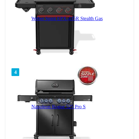
Weber Spirit EPX-435R Stealth Gas
4
Napoleon Rogue 525 Pro S