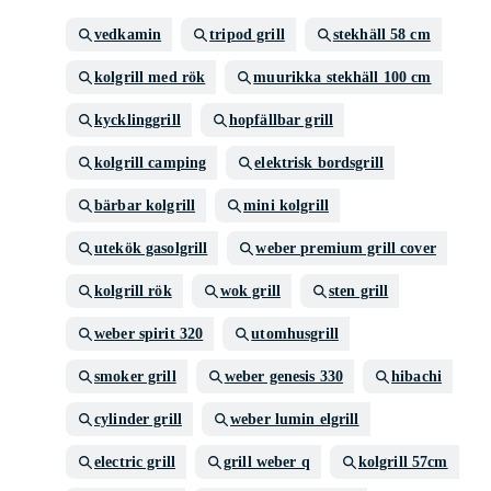
vedkamin
tripod grill
stekhäll 58 cm
kolgrill med rök
muurikka stekhäll 100 cm
kycklinggrill
hopfällbar grill
kolgrill camping
elektrisk bordsgrill
bärbar kolgrill
mini kolgrill
utekök gasolgrill
weber premium grill cover
kolgrill rök
wok grill
sten grill
weber spirit 320
utomhusgrill
smoker grill
weber genesis 330
hibachi
cylinder grill
weber lumin elgrill
electric grill
grill weber q
kolgrill 57cm