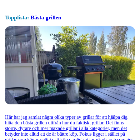
Topplista:
Bästa grillen
Här har jag samlat några olika typer av grillar för att hjälpa dig
hitta den bästa grillen utifrån hur du faktiskt grillar. Det finns
större, dyrare och mer maxade grillar i alla kategorier, men det
betyder inte alltid att de är bättre köp. Fokus ligger i stället på
grillar som känns vettiga att köpa, roliga att använda och som ger