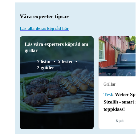
Våra experter tipsar
Läs alla deras köpråd här
Läs våra experters köpråd om
grillar
7 listor
5 tester
2 guider
Grillar
Test
:
Weber Spi
Stealth - smart ga
toppklass!
6 juli