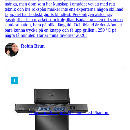
många, men dom som har kunskap i området vet att med rätt
teknik och lite rökspån märker inte ens experterna någon skillnad.
Japp, det har faktiskt gjorts blindtest. Personligen älskar jag
gasolgrillar lika mycket som kolgrillar. Båda kan ta en till samma
slutdestination, bara på olika lång tid. Och ibland är det skönt att
bara kunna trycka på en knapp och få upp grillen i 250 °C på
några få minuter. Här är mina favoriter 2026!
Robin Brun
1
Napoleon Prestige 500 Connected Phantom