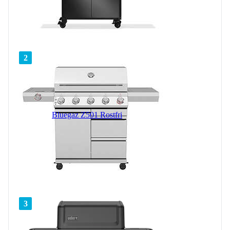
2
Bluegaz Z501 Rostfri
3