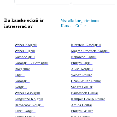
Du kanske också är
Visa alla kategorier inom
intresserad av
Klarstein Grillar
Weber Kolgrill
Klarstein Gasolgrill
Weber Elgrill
Magma Products Kolgrill
Kamado grill
Napoleon Elgrill
Gasolgrill - Bordsgrill
Philips Elgrill
Rökgrillar
AGM Kolgrill
Elgrill
Weber Grillar
Gasolgrill
Char-Griller Grillar
Kolgrill
Sahara Grillar
Weber Gasolgrill
Barbecook Grillar
Kingstone Kolgrill
Kemper Group Grillar
Barbecook Kolgrill
Amica Grillar
Esbit Kolgrill
Philips Grillar