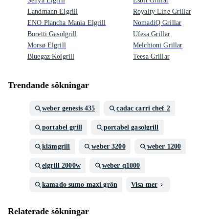
Senya Elgrill
Esbit Grillar
Landmann Elgrill
Royalty Line Grillar
ENO Plancha Mania Elgrill
NomadiQ Grillar
Boretti Gasolgrill
Ufesa Grillar
Morsø Elgrill
Melchioni Grillar
Bluegaz Kolgrill
Teesa Grillar
Trendande sökningar
weber genesis 435
cadac carri chef 2
portabel grill
portabel gasolgrill
klämgrill
weber 3200
weber 1200
elgrill 2000w
weber q1000
kamado sumo maxi grön
Visa mer
Relaterade sökningar