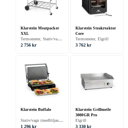
Klarstein Meatpacker
Klarstein Steakreaktor
XXL
Core
Termometer, Stativ/vagn (medföljande/inbyggd), För rökning, Kolgrill
Termometer, Elgrill
2 756 kr
3 762 kr
Klarstein Buffalo
Klarstein Grillmeile
3000GR Pro
Stativ/vagn (medföljande/inbyggd), Bordsgrill, Elgrill
Elgrill
1 296 kr
3 330 kr