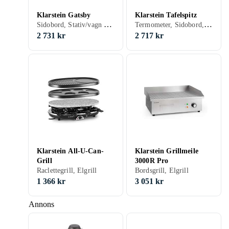
Klarstein Gatsby
Klarstein Tafelspitz
Sidobord, Stativ/vagn (medföljande/inbyggd), Balkong, Bordsgrill, Elgrill
Termometer, Sidobord, Stativ/vagn (medföljande/inbyggd), Klotgrill, Elgrill
2 731 kr
2 717 kr
Klarstein All-U-Can-
Klarstein Grillmeile
Grill
3000R Pro
Raclettegrill, Elgrill
Bordsgrill, Elgrill
1 366 kr
3 051 kr
Annons