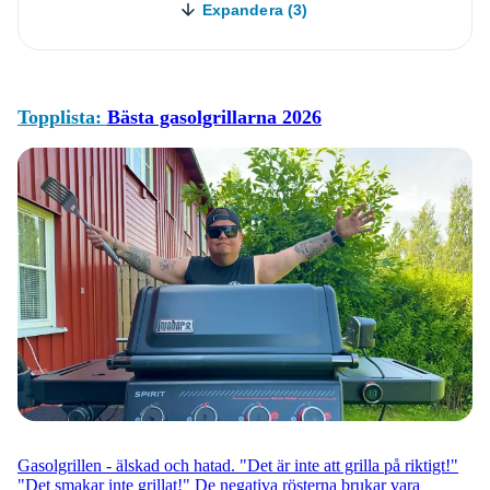
Expandera (3)
Topplista:
Bästa gasolgrillarna 2026
Gasolgrillen - älskad och hatad. "Det är inte att grilla på riktigt!"
"Det smakar inte grillat!" De negativa rösterna brukar vara