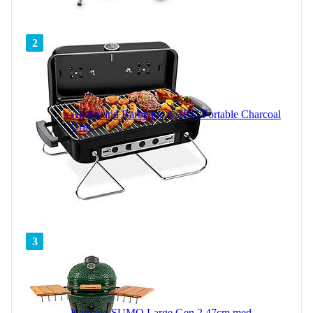
2
Austin and Barbeque AABQ Portable Charcoal
Grill
3
Kamado SUMO Large Gen 2 47cm med