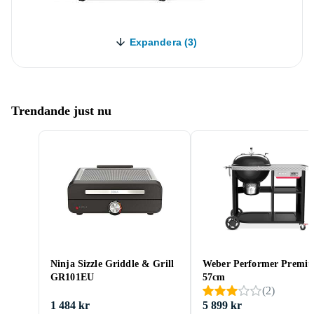
Expandera (3)
Trendande just nu
Ninja Sizzle Griddle & Grill
Weber Performer Premi
GR101EU
57cm
(
2
)
1 484 kr
5 899 kr