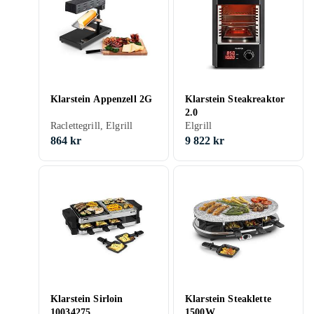
Klarstein Appenzell 2G
Klarstein Steakreaktor
2.0
Raclettegrill, Elgrill
Elgrill
864 kr
9 822 kr
Klarstein Sirloin
Klarstein Steaklette
10034275
1500W