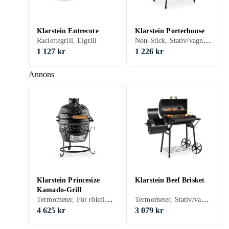
Klarstein Entrecote
Klarstein Porterhouse
Non-Stick, Stativ/vagn (medföljande/inbyggd), Balkong, Bordsgrill, Elgrill
Raclettegrill, Elgrill
1 127 kr
1 226 kr
Annons
Klarstein Princesize
Klarstein Beef Brisket
Kamado-Grill
Termometer, För rökning, Kamado grill, Kolgrill
Termometer, Stativ/vagn (medföljande/inbyggd), För rökning, Grilltunna, Kolgrill
4 625 kr
3 079 kr