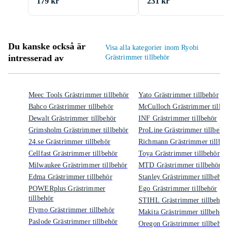
179 kr
231 kr
Du kanske också är
Visa alla kategorier inom Ryobi
intresserad av
Grästrimmer tillbehör
Meec Tools Grästrimmer tillbehör
Yato Grästrimmer tillbehör
Bahco Grästrimmer tillbehör
McCulloch Grästrimmer tillbe
Dewalt Grästrimmer tillbehör
INF Grästrimmer tillbehör
Grimsholm Grästrimmer tillbehör
ProLine Grästrimmer tillbehö
24.se Grästrimmer tillbehör
Richmann Grästrimmer tillbe
Cellfast Grästrimmer tillbehör
Toya Grästrimmer tillbehör
Milwaukee Grästrimmer tillbehör
MTD Grästrimmer tillbehör
Edma Grästrimmer tillbehör
Stanley Grästrimmer tillbehör
POWERplus Grästrimmer
Ego Grästrimmer tillbehör
tillbehör
STIHL Grästrimmer tillbehör
Flymo Grästrimmer tillbehör
Makita Grästrimmer tillbehör
Paslode Grästrimmer tillbehör
Oregon Grästrimmer tillbehör