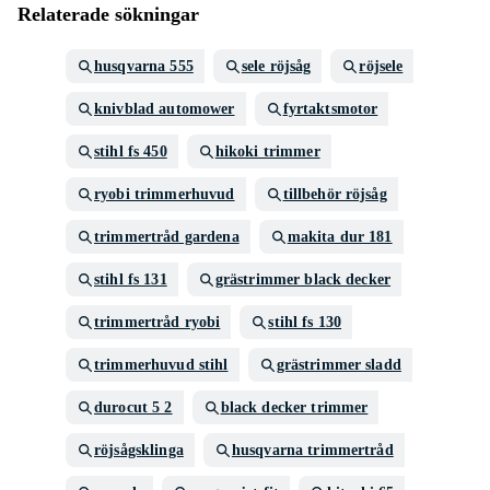
Relaterade sökningar
husqvarna 555
sele röjsåg
röjsele
knivblad automower
fyrtaktsmotor
stihl fs 450
hikoki trimmer
ryobi trimmerhuvud
tillbehör röjsåg
trimmertråd gardena
makita dur 181
stihl fs 131
grästrimmer black decker
trimmertråd ryobi
stihl fs 130
trimmerhuvud stihl
grästrimmer sladd
durocut 5 2
black decker trimmer
röjsågsklinga
husqvarna trimmertråd