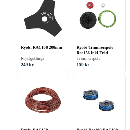
Ryobi RAC108 200mm
Ryobi Trimmerspole
Rac156 Inkl Tråd
Röjsågsklinga
2,0Mm
Trimmerspole
249 kr
159 kr