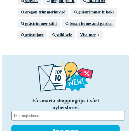
sopvals
oregon jet fit
hitachi 65
oregon trimmerhuvud
grästrimmer hikoki
grästrimmer stihl
bosch home and garden
gräsröjare
stihl sele
Visa mer
Få smarta shoppingtips i vårt
nyhetsbrev!
Prenumerera