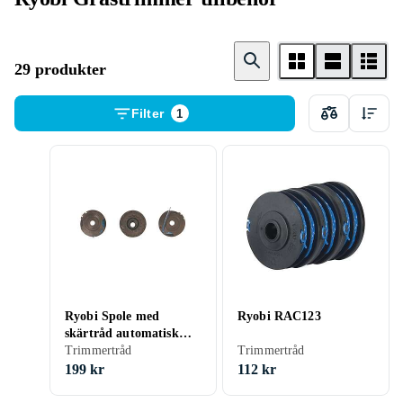
29 produkter
Filter
1
Ryobi Spole med
Ryobi RAC123
skärtråd automatisk
trådmatning RAC125; 3
Trimmertråd
Trimmertråd
st.
199 kr
112 kr