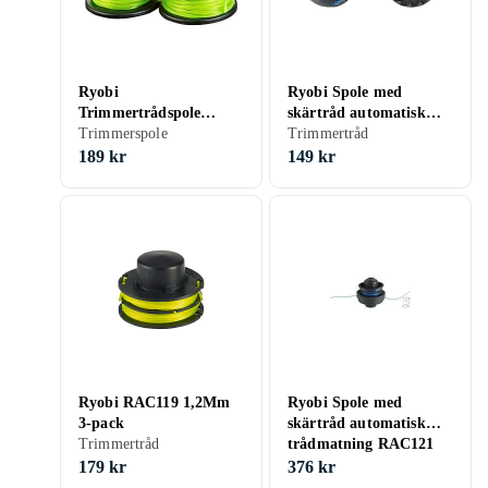
Ryobi
Ryobi Spole med
Trimmertrådspole
skärtråd automatisk
RAC143, 3-pack
Trimmerspole
trådmatning RAC110; 2
Trimmertråd
st.
189 kr
149 kr
Ryobi RAC119 1,2Mm
Ryobi Spole med
3-pack
skärtråd automatisk
Trimmertråd
trådmatning RAC121
179 kr
376 kr