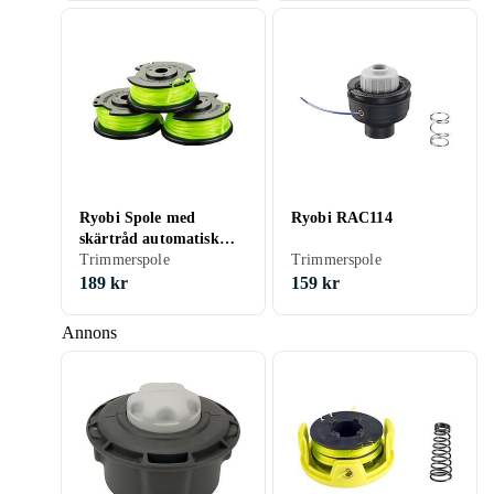
Ryobi Spole med
Ryobi RAC114
skärtråd automatisk
trådmatning RAC143; 3
Trimmerspole
Trimmerspole
st.
189 kr
159 kr
Annons