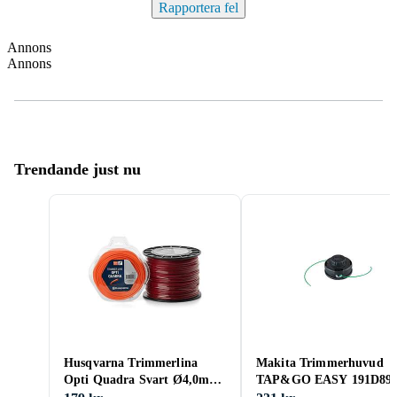
Rapportera fel
Annons
Annons
Trendande just nu
Husqvarna Trimmerlina
Makita Trimmerhuvud
Opti Quadra Svart Ø4,0mm,
TAP&GO EASY 191D89-
240m