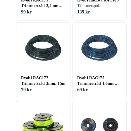
Ryobi RAC179
Ryobi Rac109 RAC109
Trimmertråd 2,4mm
Trimmerspole
15m
99 kr
135 kr
Ryobi RAC177
Ryobi RAC175
Trimmertråd 2mm, 15m
Trimmertråd 1,6mm
15m
79 kr
69 kr