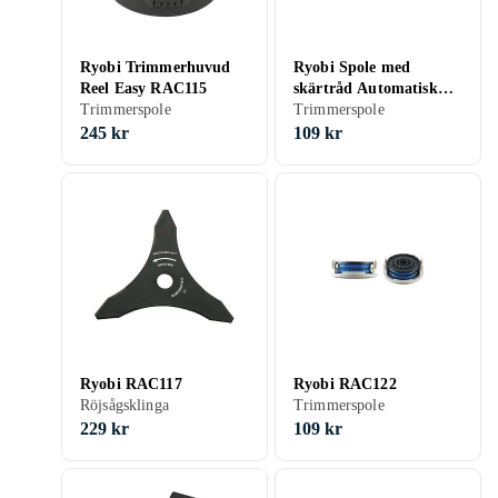
Ryobi Trimmerhuvud
Ryobi Spole med
Reel Easy RAC115
skärtråd Automatisk
Trimmerspole
trådmatning RAC118
Trimmerspole
245 kr
109 kr
Ryobi RAC117
Ryobi RAC122
Röjsågsklinga
Trimmerspole
229 kr
109 kr