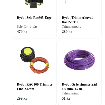
Ryobi Sele Rac805 Ergo
Ryobi Trimmerhuvud
Rac159 Till
Sele för röjsåg
Ry36Eltx33A
Trimmerspole
479 kr
289 kr
Ryobi RAC169 Trimmer
Ryobi Grästrimmertråd
Line 2.4mm
1.6 mm, 15 m
Trimmertråd
299 kr
51 kr