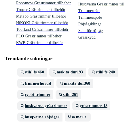
Robomow Grästrimmer tillbehör
Husqvarna Grästrimmer tillbe
Truper Grästrimmer tillbehör
Trimmertråd
Metabo Grästrimmer tillbehör
Trimmerspole
HiKOKI Grästrimmer tillbehör
Röjsågsklinga
Toolland Grästrimmer tillbehör
Sele för röjsåg
FLO Grästrimmer tillbehör
Grässkydd
KWB Grästrimmer tillbehör
Trendande sökningar
stihl fs 460
makita dur193
stihl fs 240
trimmerhuvud
makita dur368
ryobi trimmer
stihl 261
huskvarna grästrimmer
grästrimmer 18
husqvarna röjsågar
Visa mer