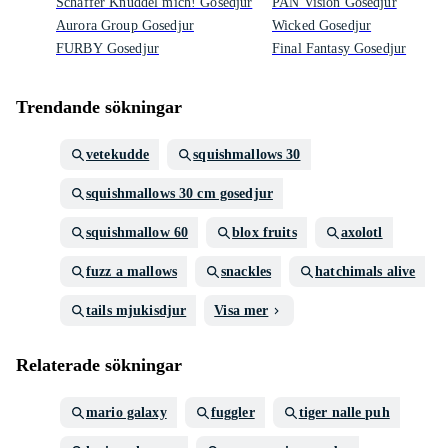
Schaffer Knuddel mich! Gosedjur
PAN Vision Gosedjur
Aurora Group Gosedjur
Wicked Gosedjur
FURBY Gosedjur
Final Fantasy Gosedjur
Trendande sökningar
vetekudde
squishmallows 30
squishmallows 30 cm gosedjur
squishmallow 60
blox fruits
axolotl
fuzz a mallows
snackles
hatchimals alive
tails mjukisdjur
Visa mer
Relaterade sökningar
mario galaxy
fuggler
tiger nalle puh