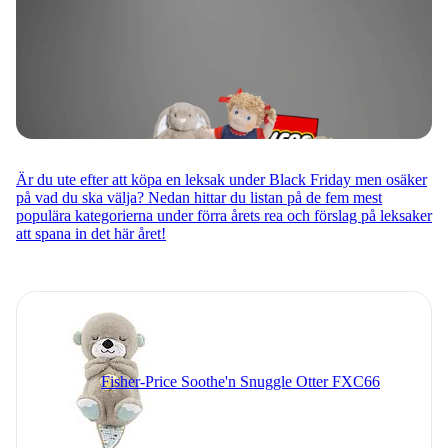
Är du ute efter att köpa en leksak under Black Friday men osäker
på vad du ska välja? Nedan hittar du listan på de fem mest
populära kategorierna under förra årets rea och förslag på leksaker
att spana in det här året!
Fisher-Price Soothe'n Snuggle Otter FXC66