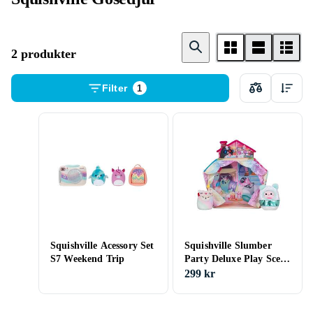
2 produkter
Filter
1
Squishville Acessory Set
Squishville Slumber
S7 Weekend Trip
Party Deluxe Play Scene
S7 Spring 24 (2410517)
299 kr