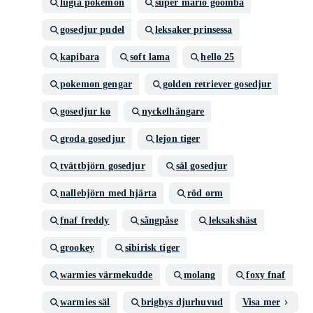
lugia pokemon
super mario goomba
gosedjur pudel
leksaker prinsessa
kapibara
soft lama
hello 25
pokemon gengar
golden retriever gosedjur
gosedjur ko
nyckelhängare
groda gosedjur
lejon tiger
tvättbjörn gosedjur
säl gosedjur
nallebjörn med hjärta
röd orm
fnaf freddy
sångpåse
leksakshäst
grookey
sibirisk tiger
warmies värmekudde
molang
foxy fnaf
warmies säl
brigbys djurhuvud
Visa mer