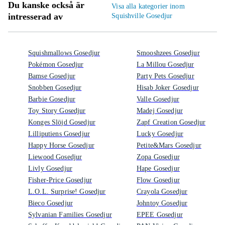
Du kanske också är
Visa alla kategorier inom
intresserad av
Squishville Gosedjur
Squishmallows Gosedjur
Smooshzees Gosedjur
Pokémon Gosedjur
La Millou Gosedjur
Bamse Gosedjur
Party Pets Gosedjur
Snobben Gosedjur
Hisab Joker Gosedjur
Barbie Gosedjur
Valle Gosedjur
Toy Story Gosedjur
Madej Gosedjur
Konges Slöjd Gosedjur
Zapf Creation Gosedjur
Lilliputiens Gosedjur
Lucky Gosedjur
Happy Horse Gosedjur
Petite&Mars Gosedjur
Liewood Gosedjur
Zopa Gosedjur
Livly Gosedjur
Hape Gosedjur
Fisher-Price Gosedjur
Flow Gosedjur
L.O.L. Surprise! Gosedjur
Crayola Gosedjur
Bieco Gosedjur
Johntoy Gosedjur
Sylvanian Families Gosedjur
EPEE Gosedjur