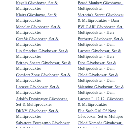
Kayali Gåvoboxar, Set &
Beard Monkey Gåvoboxar, Se
Multiprodukter
Multiprodukter
Klairs Gåvoboxar, Set &
Victoria's Secret Gåvoboxar, S
Multiprodukter
& Multiprodukter - Dam
Moncler Gåvoboxar, Set &
BVLGARI Gåvoboxar, Set &
Multiprodukter
Multiprodukter - Herr
CeraVe Gåvoboxar, Set &
Burberry Gåvoboxar, Set &
Multiprodukter
Multiprodukter - Dam
Lip Smacker Gåvoboxar, Set &
Lacoste Gåvoboxar, Set &
Multiprodukter
Multiprodukter - Herr
Britney Spears Gåvoboxar, Set &
Dior Gåvoboxar, Set &
Multiprodukter
Multiprodukter - Dam
Comfort Zone Gåvoboxar, Set &
Chloé Gåvoboxar, Set &
Multiprodukter
Multiprodukter - Dam
Lacoste Gåvoboxar, Set &
Valentino Gåvoboxar, Set &
Multiprodukter
Multiprodukter - Dam
Adolfo Dominguez Gåvoboxar,
Lacoste L.12.12. Gåvoboxar, 
Set & Multiprodukter
& Multiprodukter
DKNY Gåvoboxar, Set &
Elie Saab Girl Of Now
Multiprodukter
Gåvoboxar, Set & Multiprodu
Salvatore Ferragamo Gåvoboxar,
Chloé Nomade Gåvoboxar, Se