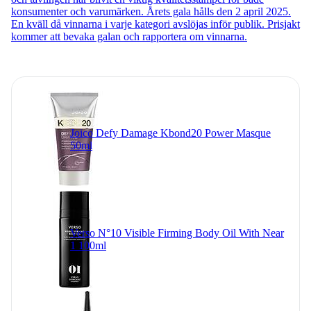
konsumenter och varumärken. Årets gala hålls den 2 april 2025.
En kväll då vinnarna i varje kategori avslöjas inför publik. Prisjakt
kommer att bevaka galan och rapportera om vinnarna.
Joico Defy Damage Kbond20 Power Masque
50ml
Verso N°10 Visible Firming Body Oil With Near
1 100ml