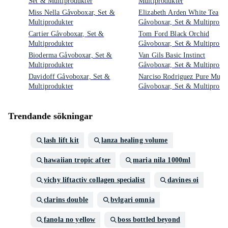
Set & Multiprodukter
Multiprodukter
Miss Nella Gåvoboxar, Set &
Elizabeth Arden White Tea
Multiprodukter
Gåvoboxar, Set & Multiprodu
Cartier Gåvoboxar, Set &
Tom Ford Black Orchid
Multiprodukter
Gåvoboxar, Set & Multiprodu
Bioderma Gåvoboxar, Set &
Van Gils Basic Instinct
Multiprodukter
Gåvoboxar, Set & Multiprodu
Davidoff Gåvoboxar, Set &
Narciso Rodriguez Pure Musc
Multiprodukter
Gåvoboxar, Set & Multiprodu
Trendande sökningar
lash lift kit
lanza healing volume
hawaiian tropic after
maria nila 1000ml
vichy liftactiv collagen specialist
davines oi
clarins double
bvlgari omnia
fanola no yellow
boss bottled beyond