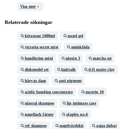
Visa mer
Relaterade sökningar
kérastase 1000ml
nagel gel
victoria secret mist
sminklåda
handkräm mini
nioxin 3
matcha set
diskmedel set
hairtalk
d:fi matte clay
hårvax dam
anti pigment
acidic bonding concentrate
eucerin 10
nizoral shampoo
lip intimate care
nagellack färger
olaplex no.6
ref shampoo
nagelvårdskit
aqua dubai