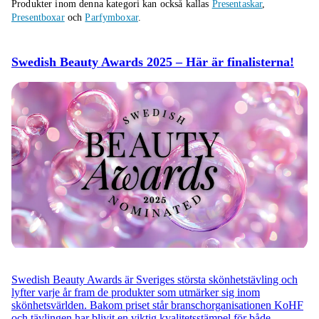
Produkter inom denna kategori kan också kallas
Presentaskar
,
Presentboxar
och
Parfymboxar
.
Swedish Beauty Awards 2025 – Här är finalisterna!
Swedish Beauty Awards är Sveriges största skönhetstävling och
lyfter varje år fram de produkter som utmärker sig inom
skönhetsvärlden. Bakom priset står branschorganisationen KoHF
och tävlingen har blivit en viktig kvalitetsstämpel för både