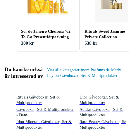
Sol de Janeiro Cheirosa '62
Rituals Sweet Jasmine
To Go Presentförpackning
Private Collection
för Kvinnor
Presentförpackning
309 kr
538 kr
Du kanske också
Visa alla kategorier inom Parfums de Marly
är intresserad av
Layton Gåvoboxar, Set & Multiprodukter
Rituals Gåvoboxar, Set &
Dior Gåvoboxar, Set &
Multiprodukter
Multiprodukter
Gåvoboxar, Set & Multiprodukter
Adidas Gåvoboxar, Set &
- Dam
Multiprodukter
Idun Minerals Gåvoboxar, Set &
Rare Beauty Gåvoboxar, Set 
Multiprodukter
Multiprodukter