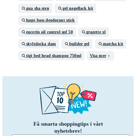
gua sha sten
gel nagellack kit
hugo boss deodorant stick
eucerin oil control spf 50
grazette xl
skyltdocka dam
builder gel
matcha kit
tigi bed head shampoo 750ml
Visa mer
Få smarta shoppingtips i vårt
nyhetsbrev!