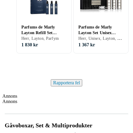
Parfums de Marly
Parfums de Marly
Layton Refill Set
Layton Set Unisex
Herr, Unisex, Layton, Parfym
Parfymset
Herr, Layton, Parfym
3x10ml
1 830 kr
1 367 kr
Rapportera fel
Annons
Annons
Gåvoboxar, Set & Multiprodukter