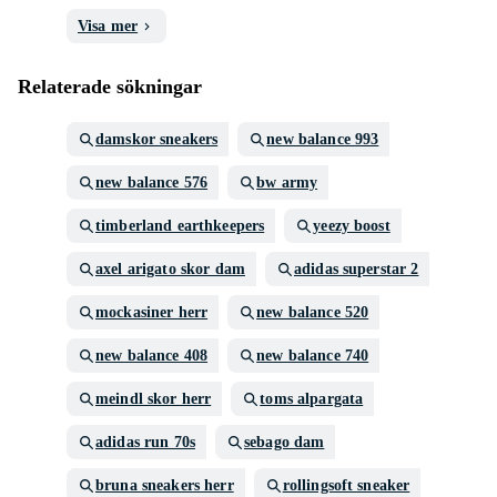
Visa mer
Relaterade sökningar
damskor sneakers
new balance 993
new balance 576
bw army
timberland earthkeepers
yeezy boost
axel arigato skor dam
adidas superstar 2
mockasiner herr
new balance 520
new balance 408
new balance 740
meindl skor herr
toms alpargata
adidas run 70s
sebago dam
bruna sneakers herr
rollingsoft sneaker