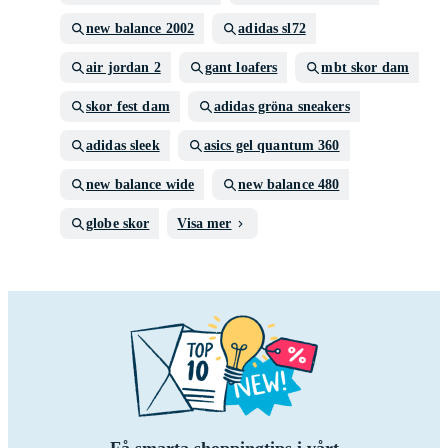
new balance 2002
adidas sl72
air jordan 2
gant loafers
mbt skor dam
skor fest dam
adidas gröna sneakers
adidas sleek
asics gel quantum 360
new balance wide
new balance 480
globe skor
Visa mer