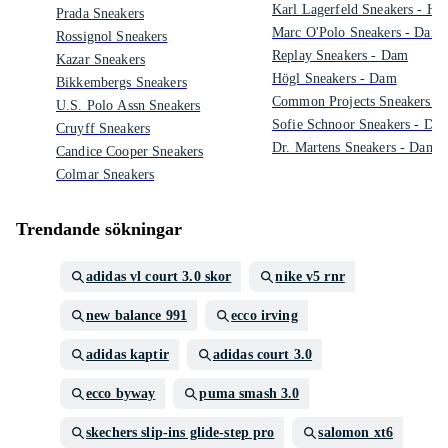
Karl Lagerfeld Sneakers - Her
Prada Sneakers
Marc O'Polo Sneakers - Dam
Rossignol Sneakers
Replay Sneakers - Dam
Kazar Sneakers
Högl Sneakers - Dam
Bikkembergs Sneakers
Common Projects Sneakers -
U.S. Polo Assn Sneakers
Sofie Schnoor Sneakers - Da
Cruyff Sneakers
Dr. Martens Sneakers - Dam
Candice Cooper Sneakers
Colmar Sneakers
Trendande sökningar
adidas vl court 3.0 skor
nike v5 rnr
new balance 991
ecco irving
adidas kaptir
adidas court 3.0
ecco byway
puma smash 3.0
skechers slip-ins glide-step pro
salomon xt6