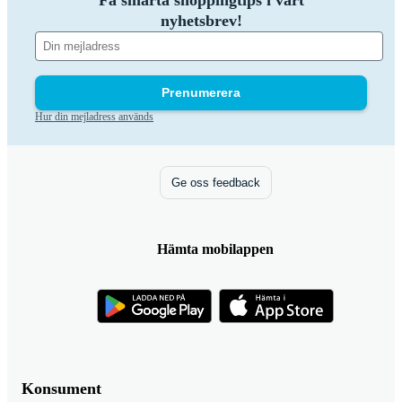
Få smarta shoppingtips i vårt
nyhetsbrev!
Prenumerera
Hur din mejladress används
Ge oss feedback
Hämta mobilappen
Konsument