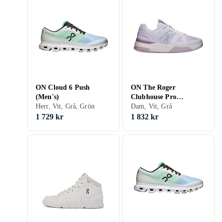
ON Cloud 6 Push
ON The Roger
(Men's)
Clubhouse Pro
Herr, Vit, Grå, Grön
(Women's)
Dam, Vit, Grå
1 729 kr
1 832 kr