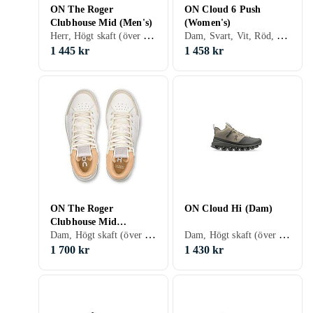
ON The Roger
ON Cloud 6 Push
Clubhouse Mid (Men's)
(Women's)
Herr, Högt skaft (över ankeln), Vit
Dam, Svart, Vit, Röd, Grön, Beige, Lila
1 445 kr
1 458 kr
ON The Roger
ON Cloud Hi (Dam)
Clubhouse Mid
Dam, Högt skaft (över ankeln), Vit
Dam, Högt skaft (över ankeln), Svart, Vit, Grå, Brun, Beige, Snöre
(Women's)
1 700 kr
1 430 kr