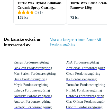
Turtle Wax Hybrid Solutions
Turtle Wax Polish Scratc
Ceramic Spray Coating
Remover 150g
(
1
)
473ml
159 kr
75 kr
Du kanske också är
Visa alla kategorier inom Armor All
intresserad av
Fordonsrengöring
Kungs Fordonsrengöring
AVA Fordonsrengöring
Biokleen Fordonsrengöring
Arcticlean Fordonsrengöring
Mac Serien Fordonsrengöring
Clean Fordonsrengöring
Basta Fordonsrengöring
K2 Fordonsrengöring
Meyle Fordonsrengöring
Tornador Fordonsrengöring
Lahega Fordonsrengöring
Nilfisk Fordonsrengöring
Nordiska Fordonsrengöring
Gardena Fordonsrengöring
Autosol Fordonsrengöring
Clas Ohlson Fordonsrengörin
Kemetyl Fordonsrengöring
Osborn Fordonsrengöring