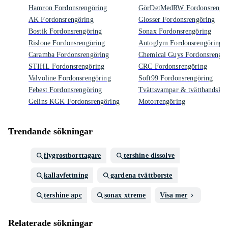
Hamron Fordonsrengöring
GörDetMedRW Fordonsrengör
AK Fordonsrengöring
Glosser Fordonsrengöring
Bostik Fordonsrengöring
Sonax Fordonsrengöring
Rislone Fordonsrengöring
Autoglym Fordonsrengöring
Caramba Fordonsrengöring
Chemical Guys Fordonsrengör
STIHL Fordonsrengöring
CRC Fordonsrengöring
Valvoline Fordonsrengöring
Soft99 Fordonsrengöring
Febest Fordonsrengöring
Tvättsvampar & tvätthandskar
Gelins KGK Fordonsrengöring
Motorrengöring
Trendande sökningar
flygrostborttagare
tershine dissolve
kallavfettning
gardena tvättborste
tershine apc
sonax xtreme
Visa mer
Relaterade sökningar