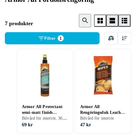
7 produkter
Filter
1
Armor All Protectant
Armor All
semi-matt finish
Rengöringsduk Leather
Bilvård för interiör, 300 ml
12040073
Wipes Flatpack 674
Bilvård för interiör
69 kr
47 kr