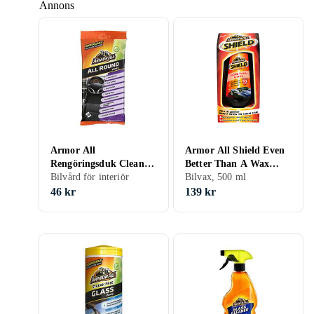
Annons
Armor All
Armor All Shield Even
Rengöringsduk Clean-
Better Than A Wax
Up Wipes Flatpack 672
Bilvård för interiör
500ml
Bilvax, 500 ml
46 kr
139 kr