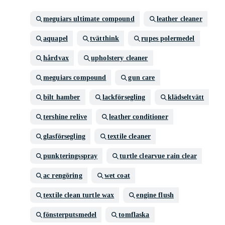
meguiars ultimate compound
leather cleaner
aquapel
tvätthink
rupes polermedel
hårdvax
upholstery cleaner
meguiars compound
gun care
bilt hamber
lackförsegling
klädseltvätt
tershine relive
leather conditioner
glasförsegling
textile cleaner
punkteringsspray
turtle clearvue rain clear
ac rengöring
wet coat
textile clean turtle wax
engine flush
fönsterputsmedel
tomflaska