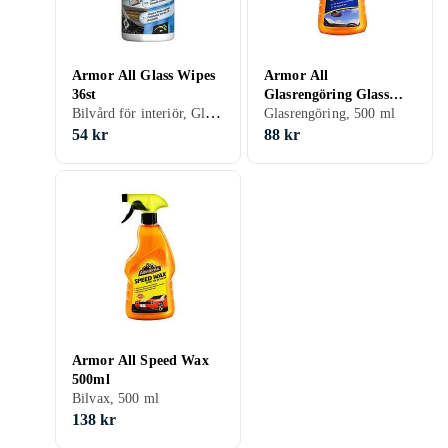
Armor All Glass Wipes
Armor All
36st
Glasrengöring Glass
Bilvård för interiör, Glasrengöring
Cleaner 500ml 6602
Glasrengöring, 500 ml
54 kr
88 kr
Armor All Speed Wax
500ml
Bilvax, 500 ml
138 kr