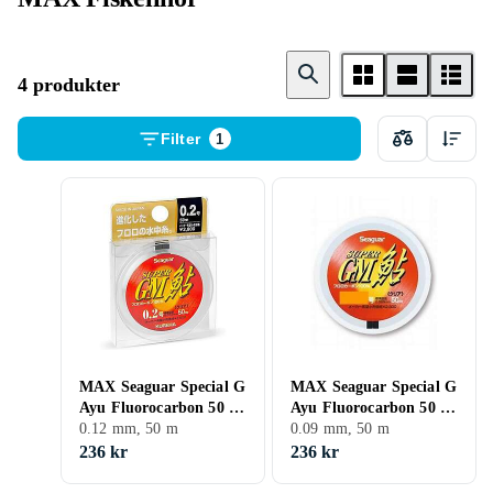
4 produkter
Filter
1
MAX Seaguar Special G
MAX Seaguar Special G
Ayu Fluorocarbon 50 M
Ayu Fluorocarbon 50 M
Durchsichtig 0,117 mm
0.12 mm, 50 m
Durchsichtig 0,090 mm
0.09 mm, 50 m
236 kr
236 kr