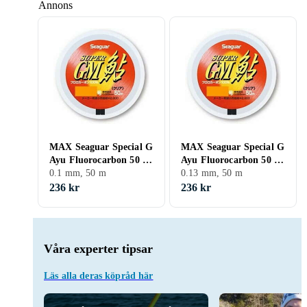
Annons
MAX Seaguar Special G
MAX Seaguar Special G
Ayu Fluorocarbon 50 M
Ayu Fluorocarbon 50 M
Durchsichtig 0,104 mm
0.1 mm, 50 m
Durchsichtig 0,128 mm
0.13 mm, 50 m
236 kr
236 kr
Våra experter tipsar
Läs alla deras köpråd här