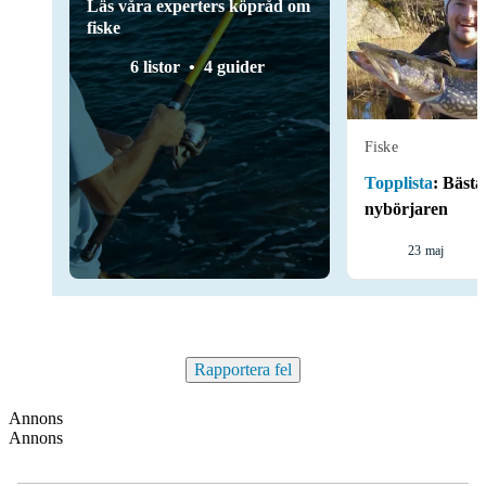
Läs våra experters köpråd om
fiske
6 listor
4 guider
Fiske
Topplista
:
Bästa 
nybörjaren
23 maj
Rapportera fel
Annons
Annons