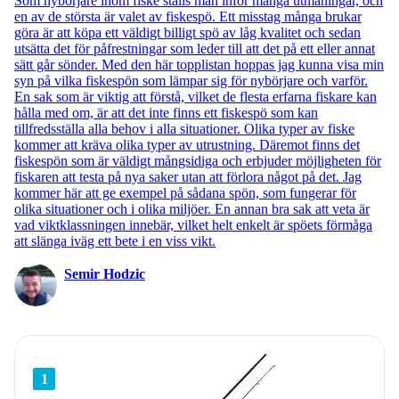
Som nybörjare inom fiske ställs man inför många utmaningar, och
en av de största är valet av fiskespö. Ett misstag många brukar
göra är att köpa ett väldigt billigt spö av låg kvalitet och sedan
utsätta det för påfrestningar som leder till att det på ett eller annat
sätt går sönder. Med den här topplistan hoppas jag kunna visa min
syn på vilka fiskespön som lämpar sig för nybörjare och varför.
En sak som är viktig att förstå, vilket de flesta erfarna fiskare kan
hålla med om, är att det inte finns ett fiskespö som kan
tillfredsställa alla behov i alla situationer. Olika typer av fiske
kommer att kräva olika typer av utrustning. Däremot finns det
fiskespön som är väldigt mångsidiga och erbjuder möjligheten för
fiskaren att testa på nya saker utan att förlora något på det. Jag
kommer här att ge exempel på sådana spön, som fungerar för
olika situationer och i olika miljöer. En annan bra sak att veta är
vad viktklassningen innebär, vilket helt enkelt är spöets förmåga
att slänga iväg ett bete i en viss vikt.
Semir Hodzic
1