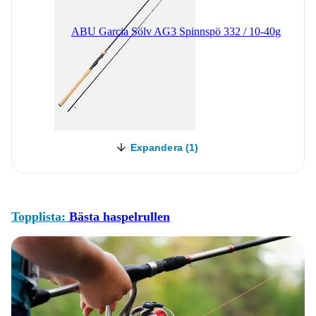
ABU Garcia Sölv AG3 Spinnspö 332 / 10-40g
Expandera (1)
Topplista:
Bästa haspelrullen