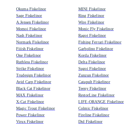
Okuma Fiskelinor
MINI Fiskelinor
Sage Fiskelinor
Ring Fiskelinor
A.Jensen Fiskelinor
Wire Fiskelinor
Momoi Fiskelinor
Monic Fly Fiskelinor
Nash Fiskelinor
Ragot Fiskelinor
Normark Fiskelinor
Fishing Ferrari Fiskelinor
Fiiish Fiskelinor
Garbolino Fiskelinor
One Fiskelinor
Korda Fiskelinor
Ruthless Fiskelinor
Delta Fiskelinor
Strike Fiskelinor
Sugoi Fiskelinor
Trudesign Fiskelinor
Zunzun Fiskelinor
Avid Carp Fiskelinor
Catapult Fiskelinor
Black Cat Fiskelinor
Teeny Fiskelinor
MAX Fiskelinor
RestorLine Fiskelinor
X-Cat Fiskelinor
LIFE-ORANGE Fiskelinor
Magic Trout Fiskelinor
Colmic Fiskelinor
Power Fiskelinor
Fireline Fiskelinor
Virux Fiskelinor
Dtd Fiskelinor