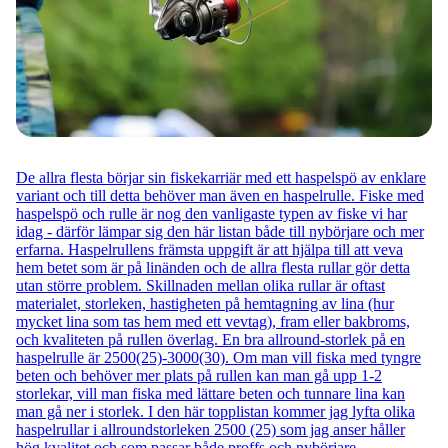
De allra flesta börjar sin fiskekarriär med ett haspelspö av enklare
variant och till detta behöver man även en haspelrulle. Fiske med
haspelspö och rulle är nog den vanligaste typen av fiske vi har
idag - därför lämpar sig den här listan både till nybörjare och mer
erfarna. Haspelrullens främsta uppgift är att hjälpa till att veva
hem betet som är på linänden och de allra flesta rullar gör detta
utan större problem. Skillnaden mellan olika rullar är oftast
materialet, storleken, hastigheten på hemtagning av lina (hur
mycket lina som tas hem med ett vevtag), fram eller bakbroms,
och kvaliteten på rullen överlag. En bra allround-storlek på en
haspelrulle är 2500(25)-3000(30). Om man vill fiska med tyngre
beten och behöver mer plats på rullen kan man gå upp 1-2
storlekar, vill man fiska med lättare beten och tunnare lina kan
man gå ner i storlek. I den här topplistan kommer jag lyfta olika
haspelrullar i allroundstorleken 2500 (25) som jag anser håller
hög kvalitet och som passar både proffs och nybörjare.