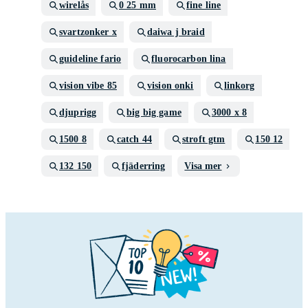
wirelås
0 25 mm
fine line
svartzonker x
daiwa j braid
guideline fario
fluorocarbon lina
vision vibe 85
vision onki
linkorg
djuprigg
big big game
3000 x 8
1500 8
catch 44
stroft gtm
150 12
132 150
fjäderring
Visa mer