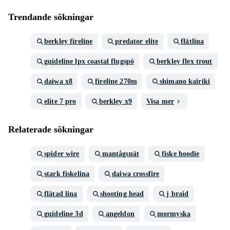
Trendande sökningar
berkley fireline
predator elite
flätlina
guideline lpx coastal flugspö
berkley flex trout
daiwa x8
fireline 270m
shimano kairiki
elite 7 pro
berkley x9
Visa mer
Relaterade sökningar
spider wire
mantågsnät
fiske hoodie
stark fiskelina
daiwa crossfire
flätad lina
shooting head
j braid
guideline 3d
angeldon
mormyska