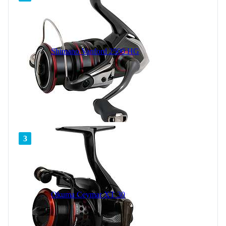
Shimano Vanford 2500 HG
3
Okuma Ceymar XT 30