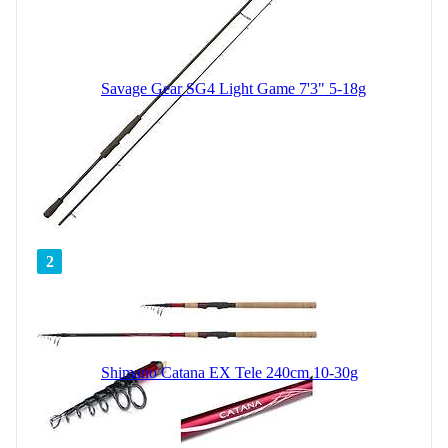
Savage Gear SG4 Light Game 7'3" 5-18g
2
Shimano Catana EX Tele 240cm 10-30g